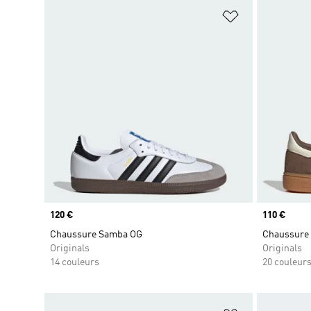
Ajouter à la Li
Prix
120 €
Prix
110 €
Chaussure Samba OG
Chaussure 
Originals
Originals
14 couleurs
20 couleur