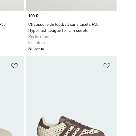
Prix
100 €
F50
Chaussure de football sans lacets F50
Hyperfast League terrain souple
Performance
3 couleurs
Nouveau
is
Ajouter à la Liste de produits favoris
Ajouter à la