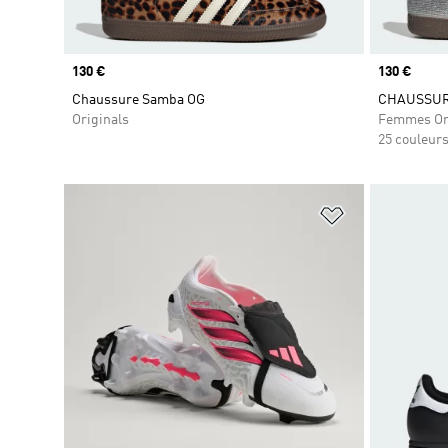
Prix
130 €
Prix
130 €
Chaussure Samba OG
CHAUSSUR
Originals
Femmes Or
25 couleur
Ajouter à la Li