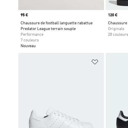
Prix
95 €
Prix
120 €
Chaussure de football languette rabattue
Chaussure 
Predator League terrain souple
Originals
Performance
28 couleur
7 couleurs
Nouveau
Ajouter à la Li