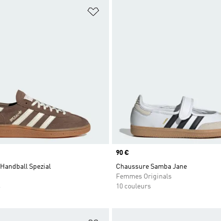
ste de produits favoris
Ajouter à la Liste de produits favor
Prix
90 €
Handball Spezial
Chaussure Samba Jane
Femmes Originals
s
10 couleurs