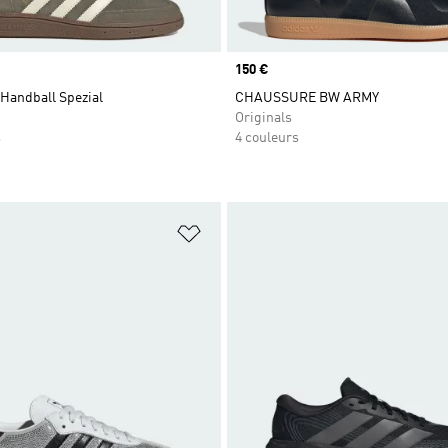
Prix
150 €
Handball Spezial
CHAUSSURE BW ARMY
Originals
s
4 couleurs
ste de produits favoris
Ajouter à la Liste de produits favor