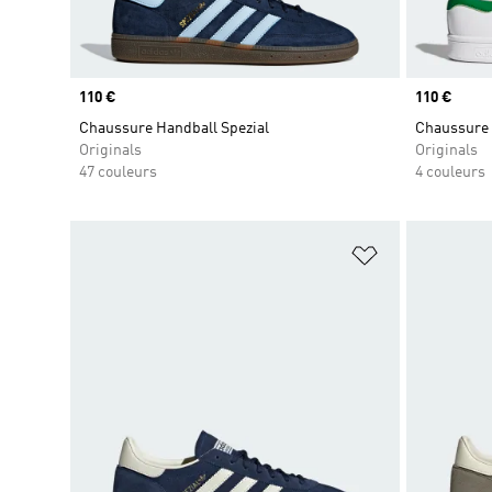
Prix
110 €
Prix
110 €
Chaussure Handball Spezial
Chaussure 
Originals
Originals
47 couleurs
4 couleurs
Ajouter à la Li