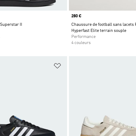
Prix
280 €
Superstar II
Chaussure de football sans lacets 
Hyperfast Elite terrain souple
s
Performance
4 couleurs
ste de produits favoris
Ajouter à la Liste de produits favor