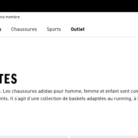
iens membre
s
Chaussures
Sports
Outlet
TES
. Les chaussures adidas pour homme, femme et enfant sont co
ents. Il s’agit d’une collection de baskets adaptées au running, à
le à chacun de tes pas. Fais ton choix parmi nos sneakers rétro 
tiques 3-Stripes. Les chaussures et bottes adidas sont dotées
’une multitude de disciplines. Choisis ta nouvelle paire dès ma