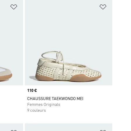
is
Ajouter à la Liste de produits favoris
Ajouter à la
Prix
110 €
CHAUSSURE TAEKWONDO MEI
Femmes Originals
9 couleurs