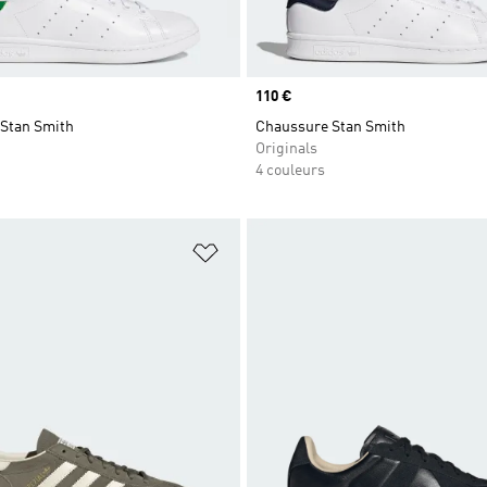
Prix
110 €
Stan Smith
Chaussure Stan Smith
Originals
4 couleurs
ste de produits favoris
Ajouter à la Liste de produits favor