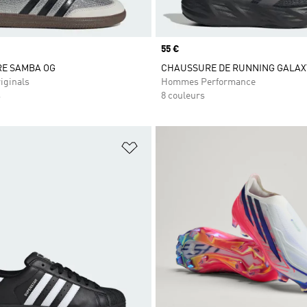
Prix
55 €
E SAMBA OG
CHAUSSURE DE RUNNING GALAX
iginals
Hommes Performance
s
8 couleurs
ste de produits favoris
Ajouter à la Liste de produits favor