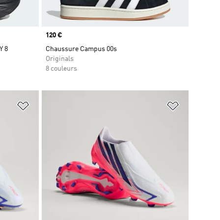
Prix
120 €
Y 8
Chaussure Campus 00s
Originals
8 couleurs
is
Ajouter à la Liste de produits favoris
Ajouter à la