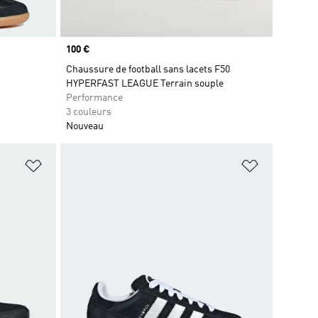
Prix
100 €
Chaussure de football sans lacets F50
HYPERFAST LEAGUE Terrain souple
Performance
3 couleurs
Nouveau
is
Ajouter à la Liste de produits favoris
Ajouter à la