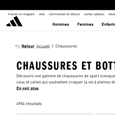
trouver un magasin
aide
commandes et retours
cartes cadeaux
dev
Hommes
Femmes
Enfant
Retour
Accueil
Chaussures
CHAUSSURES ET BOT
Découvre une gamme de chaussures de sport iconique
ceux et celles qui souhaitent croquer la vie à pleines d
ou encore au quotidien, qui te donnera confiance et sty
En voir plus
encore nos modèles audacieux agrémentés des embléma
technologies haut de gamme et répondent aux besoins d
4954 résultats