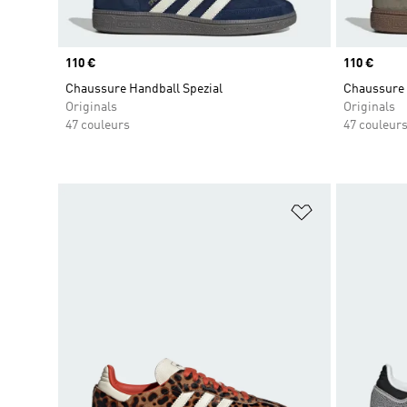
Prix
110 €
Prix
110 €
Chaussure Handball Spezial
Chaussure 
Originals
Originals
47 couleurs
47 couleur
Ajouter à la Li