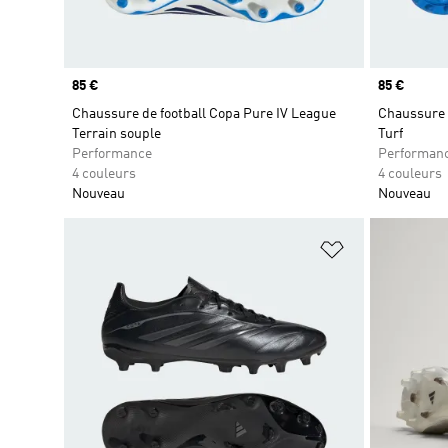
Prix
85 €
Prix
85 €
Chaussure de football Copa Pure IV League
Chaussure 
Terrain souple
Turf
Performance
Performan
4 couleurs
4 couleurs
Nouveau
Nouveau
Ajouter à la Li