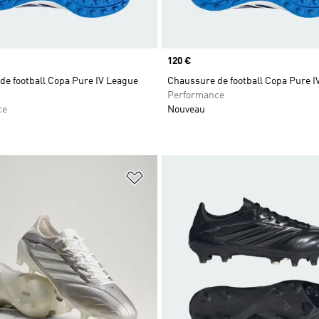
Prix
120 €
de football Copa Pure IV League
Chaussure de football Copa Pure IV
Performance
ce
Nouveau
ste de produits favoris
Ajouter à la Liste de produits favor