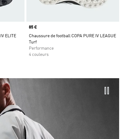
Prix
85 €
IV ELITE
Chaussure de football COPA PURE IV LEAGUE
Turf
Performance
4 couleurs