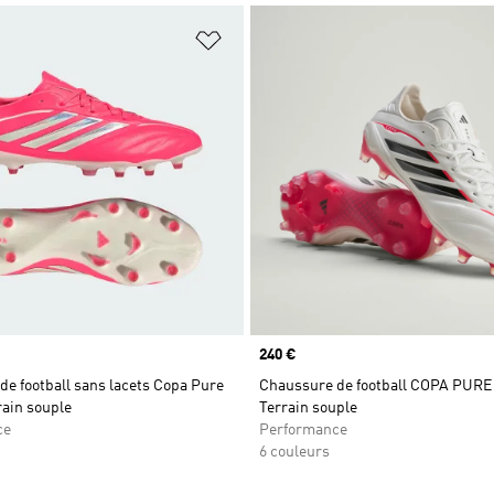
ste de produits favoris
Ajouter à la Liste de produits favor
Prix
240 €
e football sans lacets Copa Pure
Chaussure de football COPA PURE 
rain souple
Terrain souple
ce
Performance
6 couleurs