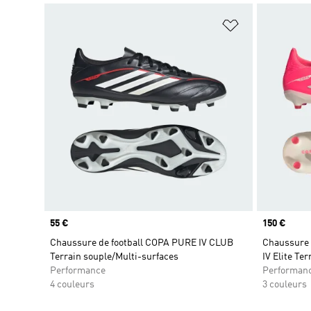
Ajouter à la Li
Prix
55 €
Prix
150 €
Chaussure de football COPA PURE IV CLUB
Chaussure d
Terrain souple/Multi-surfaces
IV Elite Ter
Performance
Performan
4 couleurs
3 couleurs