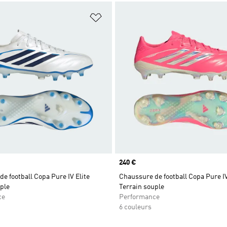
ste de produits favoris
Ajouter à la Liste de produits favor
Prix
240 €
e football Copa Pure IV Elite
Chaussure de football Copa Pure IV
ple
Terrain souple
ce
Performance
6 couleurs