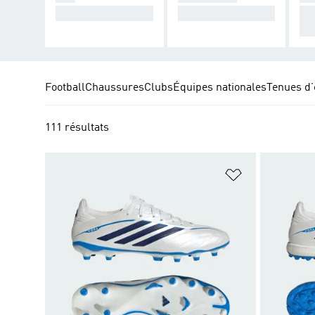
Électrise le jeu.
Contrôle le jeu.
Co
on
Football
Chaussures
Clubs
Équipes nationales
Tenues d’
111 résultats
Ajouter à la Li