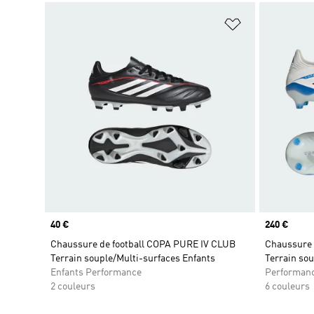
Ajouter à la Li
Prix
40 €
Prix
240 €
Chaussure de football COPA PURE IV CLUB
Chaussure d
Terrain souple/Multi-surfaces Enfants
Terrain sou
Enfants Performance
Performan
2 couleurs
6 couleurs