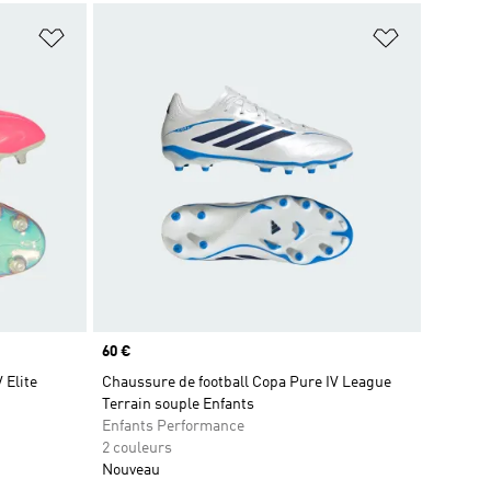
is
Ajouter à la Liste de produits favoris
Ajouter à la
Prix
60 €
 Elite
Chaussure de football Copa Pure IV League
Terrain souple Enfants
Enfants Performance
2 couleurs
Nouveau