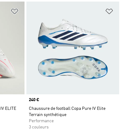
is
Ajouter à la Liste de produits favoris
Ajouter à la
Prix
240 €
IV ELITE
Chaussure de football Copa Pure IV Elite
Terrain synthétique
Performance
3 couleurs