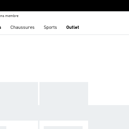
iens membre
s
Chaussures
Sports
Outlet
OPA
F50 SPARKFUSIO