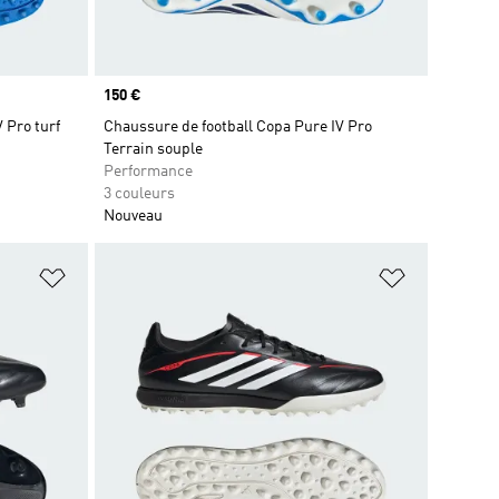
Prix
150 €
 Pro turf
Chaussure de football Copa Pure IV Pro
Terrain souple
Performance
3 couleurs
Nouveau
is
Ajouter à la Liste de produits favoris
Ajouter à la