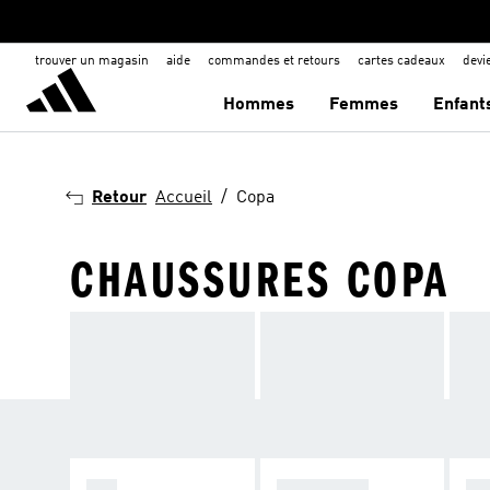
trouver un magasin
aide
commandes et retours
cartes cadeaux
dev
Hommes
Femmes
Enfant
Retour
Accueil
Copa
CHAUSSURES COPA
F50
PREDATOR
C