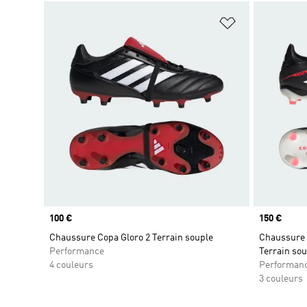
Ajouter à la Li
Prix
100 €
Prix
150 €
Chaussure Copa Gloro 2 Terrain souple
Chaussure 
Performance
Terrain sou
4 couleurs
Performan
3 couleurs