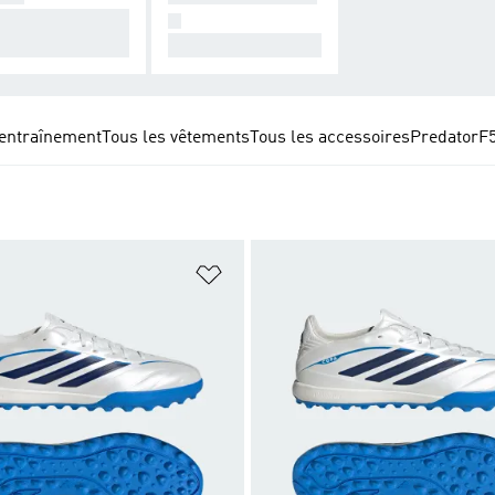
nçue pour une c
N
nexion ultime.
Pour elles.
entraînement
Tous les vêtements
Tous les accessoires
Predator
F
ste de produits favoris
Ajouter à la Liste de produits favor