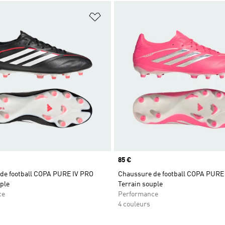
ste de produits favoris
Ajouter à la Liste de produits favor
Prix
85 €
de football COPA PURE IV PRO
Chaussure de football COPA PURE
ple
Terrain souple
ce
Performance
4 couleurs