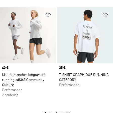
Ajouter à la Liste de produits favor
Aj
Prix
40 €
Prix
35 €
Maillot manches longues de
T-SHIRT GRAPHIQUE RUNNING
running adi365 Community
CATEGORY
Culture
Performance
Performance
2 couleurs