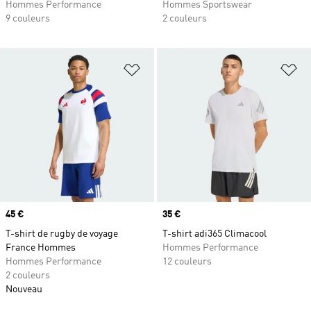
Hommes Performance
Hommes Sportswear
9 couleurs
2 couleurs
Ajouter à la Liste de produits favor
Aj
Prix
45 €
Prix
35 €
T-shirt de rugby de voyage
T-shirt adi365 Climacool
France Hommes
Hommes Performance
Hommes Performance
12 couleurs
2 couleurs
Nouveau