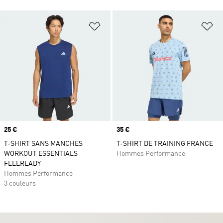
Ajouter à la Liste de produits favor
Aj
Prix
25 €
Prix
35 €
T-SHIRT SANS MANCHES
T-SHIRT DE TRAINING FRANCE
WORKOUT ESSENTIALS
Hommes Performance
FEELREADY
Hommes Performance
3 couleurs