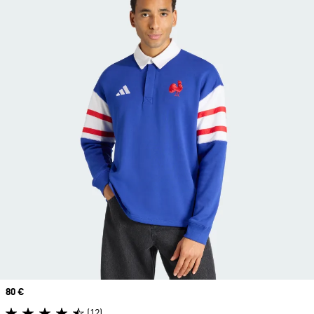
Prix
80 €
(12)