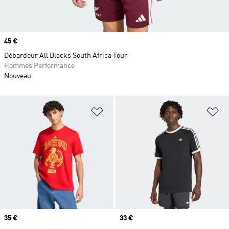
Prix
45 €
Débardeur All Blacks South Africa Tour
Hommes Performance
Nouveau
Ajouter à la Liste de produits favor
Aj
Prix
35 €
Prix
33 €