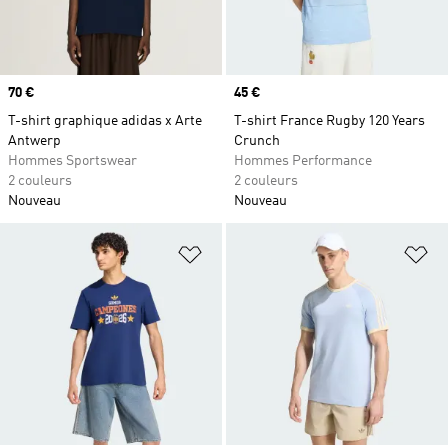
Prix
70 €
Prix
45 €
T-shirt graphique adidas x Arte
T-shirt France Rugby 120 Years
Antwerp
Crunch
Hommes Sportswear
Hommes Performance
2 couleurs
2 couleurs
Nouveau
Nouveau
Ajouter à la Liste de produits favor
Aj