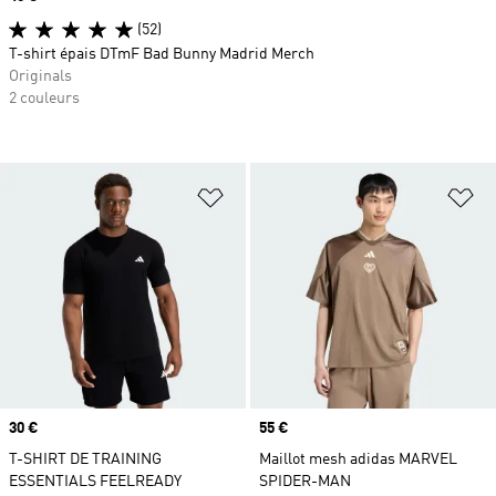
(52)
T-shirt épais DTmF Bad Bunny Madrid Merch
Originals
2 couleurs
Ajouter à la Liste de produits favor
Aj
Prix
30 €
Prix
55 €
T-SHIRT DE TRAINING
Maillot mesh adidas MARVEL
ESSENTIALS FEELREADY
SPIDER-MAN