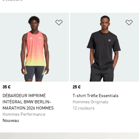
Ajouter à la Liste de produits favor
Aj
Prix
35 €
Prix
25 €
DÉBARDEUR IMPRIMÉ
T-shirt Trèfle Essentials
INTÉGRAL BMW BERLIN-
Hommes Originals
MARATHON 2026 HOMMES
12 couleurs
Hommes Performance
Nouveau