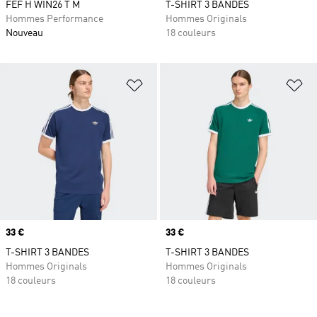
FEF H WIN26 T M
T-SHIRT 3 BANDES
Hommes Performance
Hommes Originals
Nouveau
18 couleurs
Ajouter à la Liste de produits favor
Aj
Prix
33 €
Prix
33 €
T-SHIRT 3 BANDES
T-SHIRT 3 BANDES
Hommes Originals
Hommes Originals
18 couleurs
18 couleurs