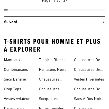
Page : 1 sur 27
Suivant
T-SHIRTS POUR HOMME ET PLUS
À EXPLORER
Manteaux
T-shirts Blancs
Chaussures De
Rugby
Combinaisons
Pantalons Noirs
Chaussures De
Skateur
Sacs Banane
Chaussures
Vestes Hivernales
Bleues
Crop Tops
Chaussures
Chaussures De
Dorées
Marche
Vestes Aviateur
Socquettes
Sacs À Dos Noirs
Débardeurs
Imperméables
Chaussons