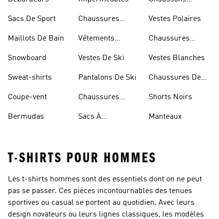
D'escalade
Sacs De Sport
Chaussures
Vestes Polaires
Blanches
Maillots De Bain
Vêtements
Chaussures
Sportifs
D'haltérophilie
Snowboard
Vestes De Ski
Vestes Blanches
Sweat-shirts
Pantalons De Ski
Chaussures De
Basketball
Coupe-vent
Chaussures
Shorts Noirs
Rouges
Bermudas
Sacs À
Manteaux
Bandoulière
T-SHIRTS POUR HOMMES
Les t-shirts hommes sont des essentiels dont on ne peut
pas se passer. Ces pièces incontournables des tenues
sportives ou casual se portent au quotidien. Avec leurs
design novateurs ou leurs lignes classiques, les modèles