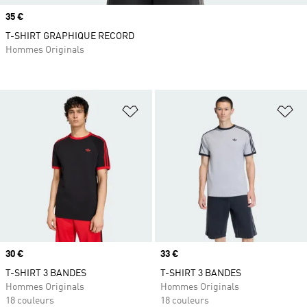
Prix
35 €
T-SHIRT GRAPHIQUE RECORD
Hommes Originals
Ajouter à la Liste de produits favor
Aj
Prix
30 €
Prix
33 €
T-SHIRT 3 BANDES
T-SHIRT 3 BANDES
Hommes Originals
Hommes Originals
18 couleurs
18 couleurs