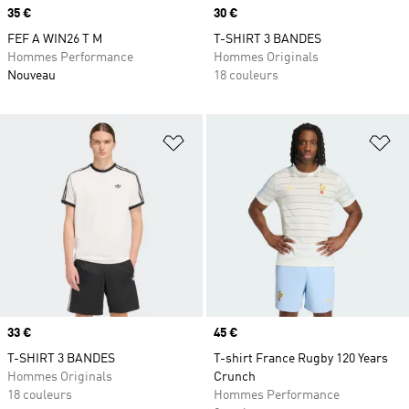
Prix
35 €
Prix
30 €
FEF A WIN26 T M
T-SHIRT 3 BANDES
Hommes Performance
Hommes Originals
Nouveau
18 couleurs
Ajouter à la Liste de produits favor
Aj
Prix
33 €
Prix
45 €
T-SHIRT 3 BANDES
T-shirt France Rugby 120 Years
Hommes Originals
Crunch
18 couleurs
Hommes Performance