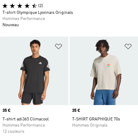
(2)
T-shirt Olympique Lyonnais Originals
Hommes Performance
Nouveau
Ajouter à la Liste de produits favor
Aj
Prix
35 €
Prix
35 €
T-shirt adi365 Climacool
T-SHIRT GRAPHIQUE 70s
Hommes Performance
Hommes Originals
12 couleurs