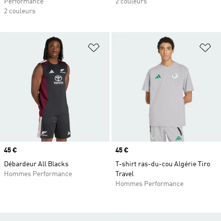
Performance
2 couleurs
2 couleurs
Ajouter à la Liste de produits favor
Aj
Prix
45 €
Prix
45 €
Débardeur All Blacks
T-shirt ras-du-cou Algérie Tiro
Hommes Performance
Travel
Hommes Performance