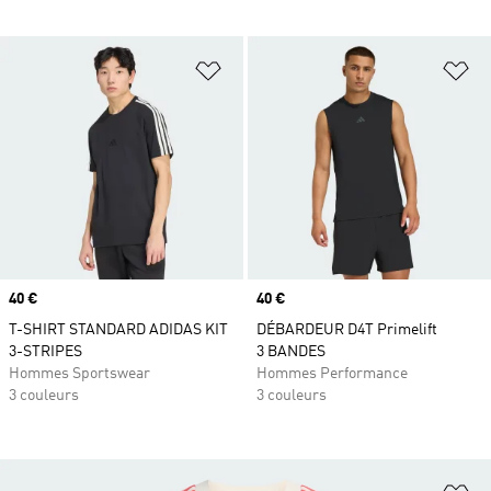
Ajouter à la Liste de produits favor
Aj
Prix
40 €
Prix
40 €
T-SHIRT STANDARD ADIDAS KIT
DÉBARDEUR D4T Primelift
3-STRIPES
3 BANDES
Hommes Sportswear
Hommes Performance
3 couleurs
3 couleurs
Aj