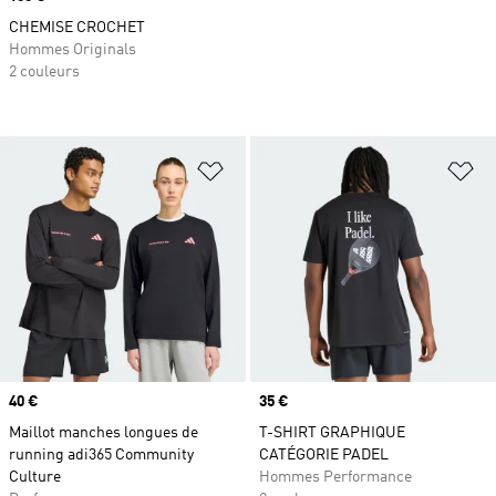
CHEMISE CROCHET
Hommes Originals
2 couleurs
Ajouter à la Liste de produits favor
Aj
Prix
40 €
Prix
35 €
Maillot manches longues de
T-SHIRT GRAPHIQUE
running adi365 Community
CATÉGORIE PADEL
Culture
Hommes Performance