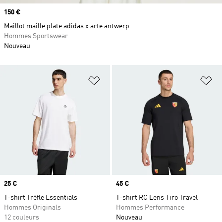
Prix
150 €
Maillot maille plate adidas x arte antwerp
Hommes Sportswear
Nouveau
Ajouter à la Liste de produits favor
Aj
Prix
25 €
Prix
45 €
T-shirt Trèfle Essentials
T-shirt RC Lens Tiro Travel
Hommes Originals
Hommes Performance
12 couleurs
Nouveau