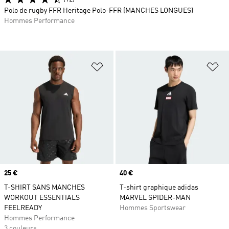
Polo de rugby FFR Heritage Polo-FFR (MANCHES LONGUES)
Hommes Performance
Ajouter à la Liste de produits favor
Aj
Prix
25 €
Prix
40 €
T-SHIRT SANS MANCHES
T-shirt graphique adidas
WORKOUT ESSENTIALS
MARVEL SPIDER-MAN
FEELREADY
Hommes Sportswear
Hommes Performance
3 couleurs