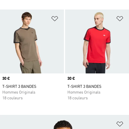
Ajouter à la Liste de produits favor
Aj
Prix
30 €
Prix
30 €
T-SHIRT 3 BANDES
T-SHIRT 3 BANDES
Hommes Originals
Hommes Originals
18 couleurs
18 couleurs
Aj