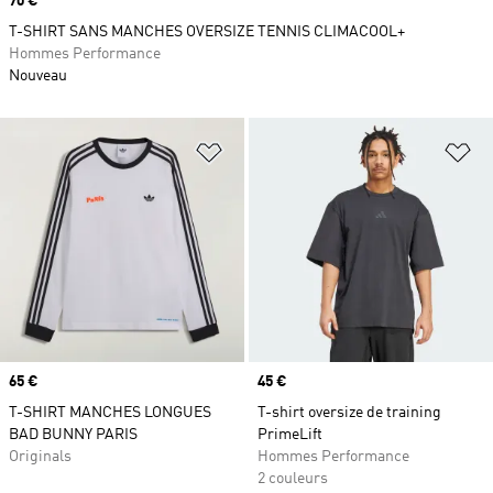
Prix
70 €
T-SHIRT SANS MANCHES OVERSIZE TENNIS CLIMACOOL+
Hommes Performance
Nouveau
Ajouter à la Liste de produits favor
Aj
Prix
65 €
Prix
45 €
T-SHIRT MANCHES LONGUES
T-shirt oversize de training
BAD BUNNY PARIS
PrimeLift
Originals
Hommes Performance
2 couleurs