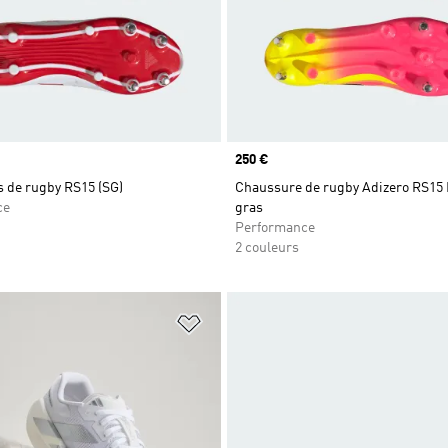
Prix
250 €
 de rugby RS15 (SG)
Chaussure de rugby Adizero RS15 
ce
gras
Performance
2 couleurs
ste de produits favoris
Ajouter à la Liste de produits favor