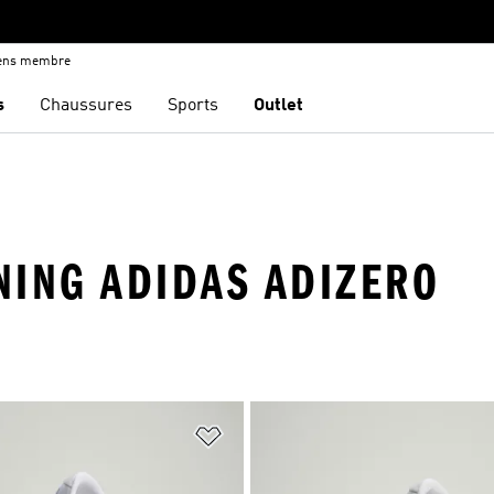
iens membre
s
Chaussures
Sports
Outlet
NING ADIDAS ADIZERO
ste de produits favoris
Ajouter à la Liste de produits favor