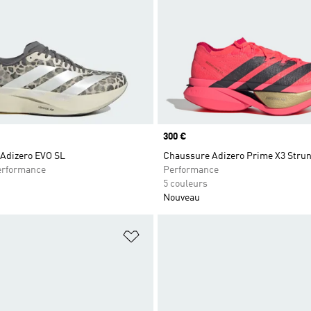
Prix
300 €
Adizero EVO SL
Chaussure Adizero Prime X3 Stru
rformance
Performance
5 couleurs
Nouveau
ste de produits favoris
Ajouter à la Liste de produits favor