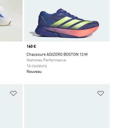
Prix
160 €
Chaussure ADIZERO BOSTON 13 M
Hommes Performance
14 couleurs
Nouveau
is
Ajouter à la Liste de produits favoris
Ajouter à la