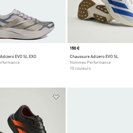
Prix
150 €
Adizero EVO SL EXO
Chaussure Adizero EVO SL
rformance
Hommes Performance
10 couleurs
ste de produits favoris
Ajouter à la Liste de produits favor