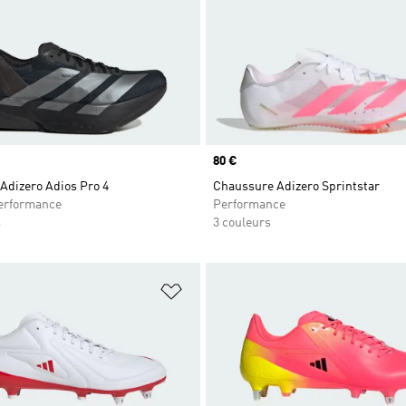
Prix
80 €
Adizero Adios Pro 4
Chaussure Adizero Sprintstar
rformance
Performance
s
3 couleurs
ste de produits favoris
Ajouter à la Liste de produits favor