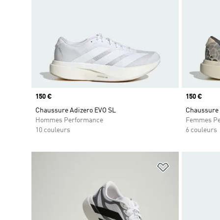
Prix
150 €
Prix
150 €
Chaussure Adizero EVO SL
Chaussure 
Hommes Performance
Femmes Pe
10 couleurs
6 couleurs
Ajouter à la Li