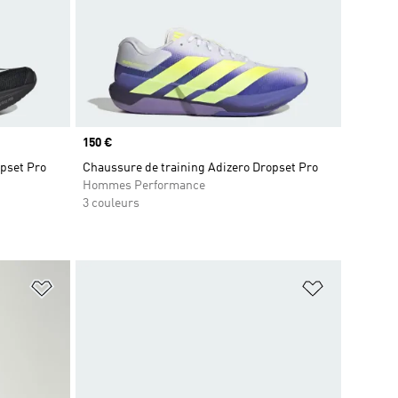
Prix
150 €
opset Pro
Chaussure de training Adizero Dropset Pro
Hommes Performance
3 couleurs
is
Ajouter à la Liste de produits favoris
Ajouter à la