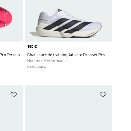
Prix
150 €
Pro Terrain
Chaussure de training Adizero Dropset Pro
Hommes Performance
3 couleurs
is
Ajouter à la Liste de produits favoris
Ajouter à la