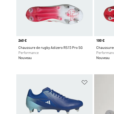
Prix
260 €
Prix
100 €
Chaussure de rugby Adizero RS15 Pro SG
Chaussures
Performance
Performan
Nouveau
Nouveau
Ajouter à la Li