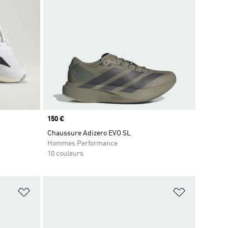
Prix
150 €
Chaussure Adizero EVO SL
Hommes Performance
10 couleurs
is
Ajouter à la Liste de produits favoris
Ajouter à la