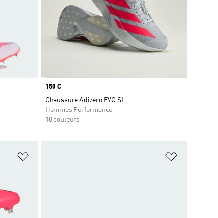
Prix
150 €
Chaussure Adizero EVO SL
Hommes Performance
10 couleurs
is
Ajouter à la Liste de produits favoris
Ajouter à la