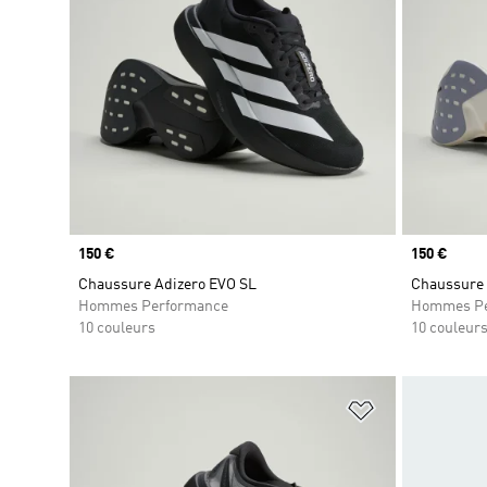
Prix
150 €
Prix
150 €
Chaussure Adizero EVO SL
Chaussure 
Hommes Performance
Hommes Pe
10 couleurs
10 couleur
Ajouter à la Li