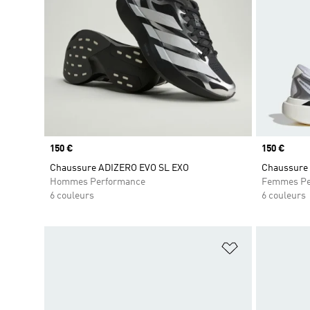
Prix
150 €
Prix
150 €
Chaussure ADIZERO EVO SL EXO
Chaussure 
Hommes Performance
Femmes Pe
6 couleurs
6 couleurs
Ajouter à la Li