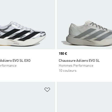
Prix
150 €
Adizero EVO SL EXO
Chaussure Adizero EVO SL
rformance
Hommes Performance
10 couleurs
ste de produits favoris
Ajouter à la Liste de produits favor