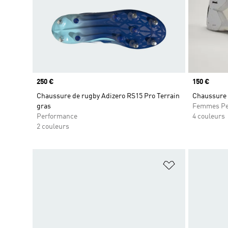
Prix
250 €
Prix
150 €
Chaussure de rugby Adizero RS15 Pro Terrain
Chaussure 
gras
Femmes Pe
Performance
4 couleurs
2 couleurs
Ajouter à la Li