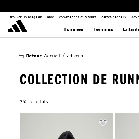
trouver un magasin
aide
commandes et retours
cartes cadeaux
dev
Hommes
Femmes
Enfant
Retour
Accueil
adizero
COLLECTION DE RUN
365 résultats
Ajouter à la Li