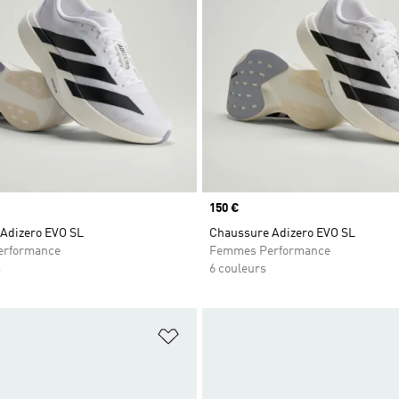
Prix
150 €
Adizero EVO SL
Chaussure Adizero EVO SL
rformance
Femmes Performance
s
6 couleurs
ste de produits favoris
Ajouter à la Liste de produits favor