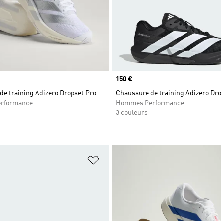
Prix
150 €
de training Adizero Dropset Pro
Chaussure de training Adizero Dr
rformance
Hommes Performance
3 couleurs
ste de produits favoris
Ajouter à la Liste de produits favor