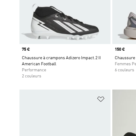
Prix
75 €
Prix
150 €
Chaussure à crampons Adizero Impact.2 II
Chaussure 
American Football
Femmes Pe
Performance
6 couleurs
2 couleurs
Ajouter à la Li