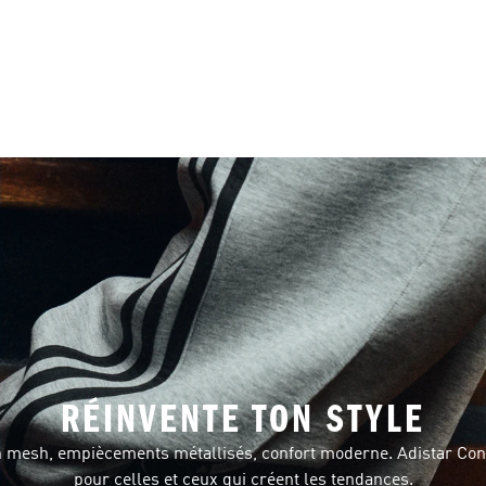
RÉINVENTE TON STYLE
n mesh, empiècements métallisés, confort moderne. Adistar Cont
pour celles et ceux qui créent les tendances.