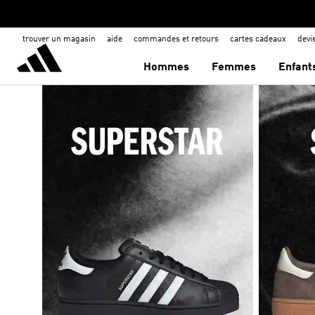
trouver un magasin
aide
commandes et retours
cartes cadeaux
dev
Hommes
Femmes
Enfant