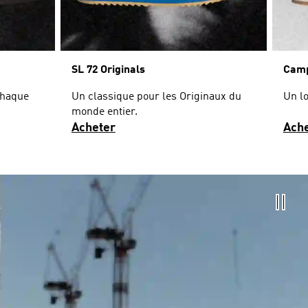
SL 72 Originals
Camp
chaque
Un classique pour les Originaux du
Un lo
monde entier.
Acheter
Ach