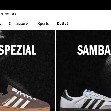
iens membre
s
Chaussures
Sports
Outlet