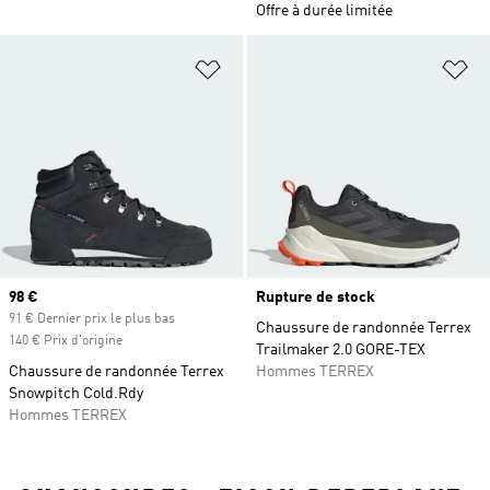
Offre à durée limitée
Ajouter à la Liste de produits favor
Aj
Prix actuel
98 €
Rupture de stock
91 € Dernier prix le plus bas
Chaussure de randonnée Terrex
140 € Prix d'origine
Trailmaker 2.0 GORE-TEX
Chaussure de randonnée Terrex
Hommes TERREX
Snowpitch Cold.Rdy
Hommes TERREX