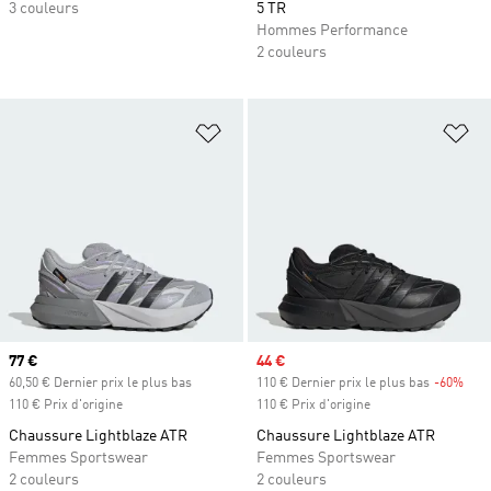
3 couleurs
5 TR
Hommes Performance
2 couleurs
Ajouter à la Liste de produits favor
Aj
Prix actuel
77 €
Prix soldé
44 €
60,50 € Dernier prix le plus bas
110 € Dernier prix le plus bas
-60%
Raba
110 € Prix d'origine
110 € Prix d'origine
Chaussure Lightblaze ATR
Chaussure Lightblaze ATR
Femmes Sportswear
Femmes Sportswear
2 couleurs
2 couleurs