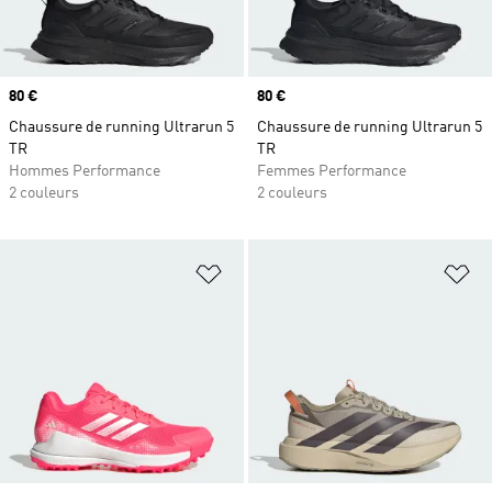
Prix
80 €
Prix
80 €
Chaussure de running Ultrarun 5
Chaussure de running Ultrarun 5
TR
TR
Hommes Performance
Femmes Performance
2 couleurs
2 couleurs
Ajouter à la Liste de produits favor
Aj