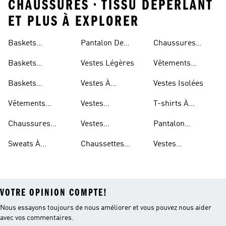
CHAUSSURES • TISSU DEPERLANT
ET PLUS À EXPLORER
Baskets
Pantalon De
Chaussures
Respirantes Pour
Jogging Léger
Réfléchissantes
Baskets
Vestes Légères
Vêtements
Femme
Respirantes Pour
Réfléchissants
Baskets
Vestes À
Vestes Isolées
Hommes
Respirantes Pour
Repliable
Vêtements
Vestes
T-shirts À
Enfants
Imperméables
Imperméables
Séchage Rapide
Chaussures
Vestes
Pantalon
Pour Hommes
Légères
Imperméables
Extensible
Sweats À
Chaussettes
Vestes
Pour Femmes
Capuche Légers
Respirantes
Déperlantes
VOTRE OPINION COMPTE!
Nous essayons toujours de nous améliorer et vous pouvez nous aider
avec vos commentaires.