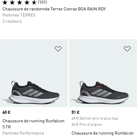
(101)
Chaussure de randonnée Terrex Conrax BOA RAIN.RDY
Hommes TERREX
2 couleurs
Ajouter à la Liste de produits favor
Aj
Prix
60 €
Prix actuel
51 €
48 € Dernier prix le plus bas
Chaussure de running Runfalcon
60 € Prix d'origine
5 TR
Femmes Performance
Chaussure de running Runfalcon