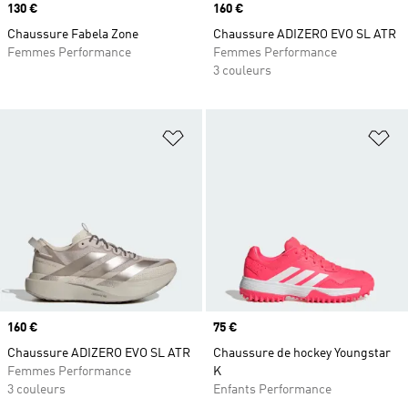
Prix
130 €
Prix
160 €
Chaussure Fabela Zone
Chaussure ADIZERO EVO SL ATR
Femmes Performance
Femmes Performance
3 couleurs
Ajouter à la Liste de produits favor
Aj
Prix
160 €
Prix
75 €
Chaussure ADIZERO EVO SL ATR
Chaussure de hockey Youngstar
Femmes Performance
K
3 couleurs
Enfants Performance