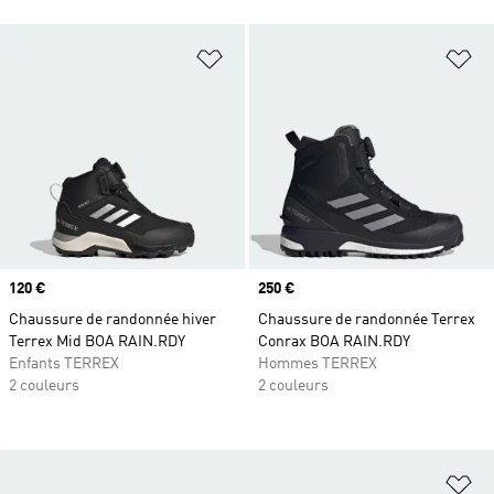
Ajouter à la Liste de produits favor
Aj
Prix
120 €
Prix
250 €
Chaussure de randonnée hiver
Chaussure de randonnée Terrex
Terrex Mid BOA RAIN.RDY
Conrax BOA RAIN.RDY
Enfants TERREX
Hommes TERREX
2 couleurs
2 couleurs
Aj