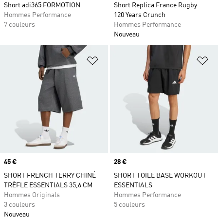
Short adi365 FORMOTION
Short Replica France Rugby
Hommes Performance
120 Years Crunch
7 couleurs
Hommes Performance
Nouveau
Ajouter à la Liste de produits favor
Aj
Prix
45 €
Prix
28 €
SHORT FRENCH TERRY CHINÉ
SHORT TOILE BASE WORKOUT
TRÈFLE ESSENTIALS 35,6 CM
ESSENTIALS
Hommes Originals
Hommes Performance
3 couleurs
5 couleurs
Nouveau