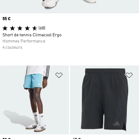
Prix
55 €
(68)
Short de tennis Climacool Ergo
Hommes Performance
4 couleurs
Ajouter à la Liste de produits favor
Aj