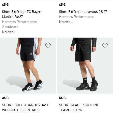
Prix
45 €
Prix
45 €
Short Extérieur FC Bayern
Short Extérieur Juventus 26/27
Munich 26/27
Hommes Performance
Hommes Performance
Nouveau
2 couleurs
Nouveau
Ajouter à la Liste de produits favor
Aj
Prix
35 €
Prix
55 €
SHORT TOILE 3 BANDES BASE
SHORT SPACER CUTLINE
WORKOUT ESSENTIALS
TEAMGEIST 26