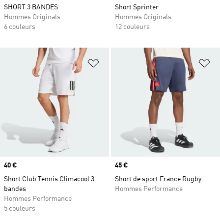
SHORT 3 BANDES
Short Sprinter
Hommes Originals
Hommes Originals
6 couleurs
12 couleurs
Ajouter à la Liste de produits favor
Aj
Prix
40 €
Prix
45 €
Short Club Tennis Climacool 3
Short de sport France Rugby
bandes
Hommes Performance
Hommes Performance
5 couleurs