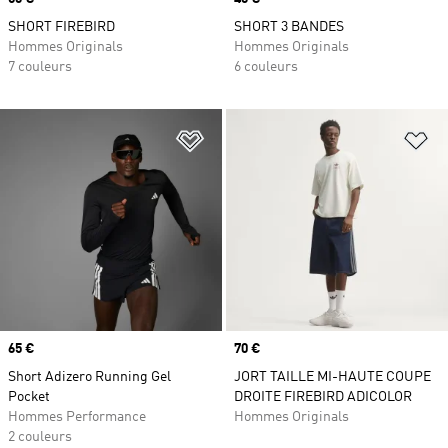
SHORT FIREBIRD
SHORT 3 BANDES
Hommes Originals
Hommes Originals
7 couleurs
6 couleurs
Ajouter à la Liste de produits favor
Aj
Prix
65 €
Prix
70 €
Short Adizero Running Gel
JORT TAILLE MI-HAUTE COUPE
Pocket
DROITE FIREBIRD ADICOLOR
Hommes Performance
Hommes Originals
2 couleurs