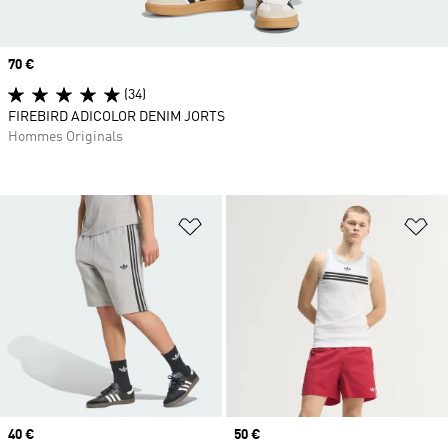
Prix
70 €
(34)
FIREBIRD ADICOLOR DENIM JORTS
Hommes Originals
Ajouter à la Liste de produits favor
Aj
Prix
40 €
Prix
50 €