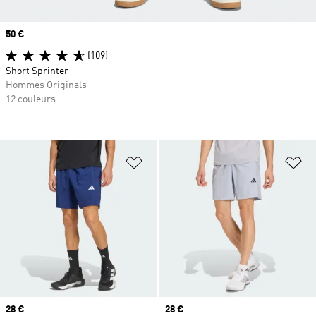
Prix
50 €
(109)
Short Sprinter
Hommes Originals
12 couleurs
Ajouter à la Liste de produits favor
Aj
Prix
28 €
Prix
28 €