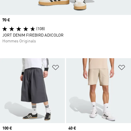
Prix
70 €
(108)
JORT DENIM FIREBIRD ADICOLOR
Hommes Originals
Ajouter à la Liste de produits favor
Aj
Prix
100 €
Prix
40 €