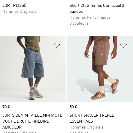
JORT PLISSÉ
Short Club Tennis Climacool 3
Hommes Originals
bandes
Hommes Performance
5 couleurs
Ajouter à la Liste de produits favor
Aj
Prix
70 €
Prix
50 €
JORTS DENIM TAILLE MI-HAUTE
SHORT SPACER TRÈFLE
COUPE DROITE FIREBIRD
ESSENTIALS
ADICOLOR
Hommes Originals