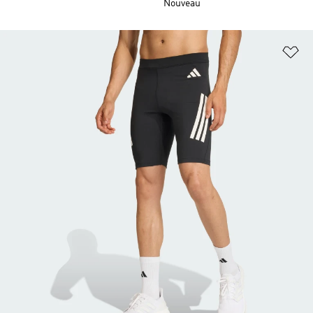
Nouveau
Aj