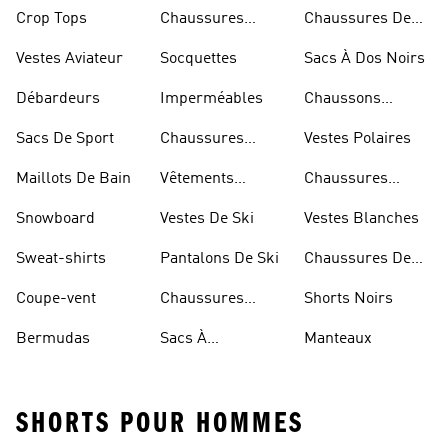
Bleues
Crop Tops
Chaussures
Chaussures De
Dorées
Marche
Vestes Aviateur
Socquettes
Sacs À Dos Noirs
Débardeurs
Imperméables
Chaussons
D'escalade
Sacs De Sport
Chaussures
Vestes Polaires
Blanches
Maillots De Bain
Vêtements
Chaussures
Sportifs
D'haltérophilie
Snowboard
Vestes De Ski
Vestes Blanches
Sweat-shirts
Pantalons De Ski
Chaussures De
Basketball
Coupe-vent
Chaussures
Shorts Noirs
Rouges
Bermudas
Sacs À
Manteaux
Bandoulière
SHORTS POUR HOMMES