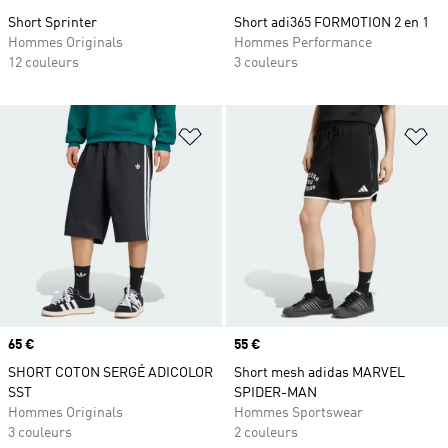
Short Sprinter
Short adi365 FORMOTION 2 en 1
Hommes Originals
Hommes Performance
12 couleurs
3 couleurs
Ajouter à la Liste de produits favor
Aj
Prix
65 €
Prix
55 €
SHORT COTON SERGÉ ADICOLOR
Short mesh adidas MARVEL
SST
SPIDER-MAN
Hommes Originals
Hommes Sportswear
3 couleurs
2 couleurs