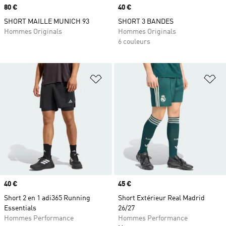
Prix
80 €
Prix
40 €
SHORT MAILLE MUNICH 93
SHORT 3 BANDES
Hommes Originals
Hommes Originals
6 couleurs
Ajouter à la Liste de produits favor
Aj
Prix
40 €
Prix
45 €
Short 2 en 1 adi365 Running
Short Extérieur Real Madrid
Essentials
26/27
Hommes Performance
Hommes Performance