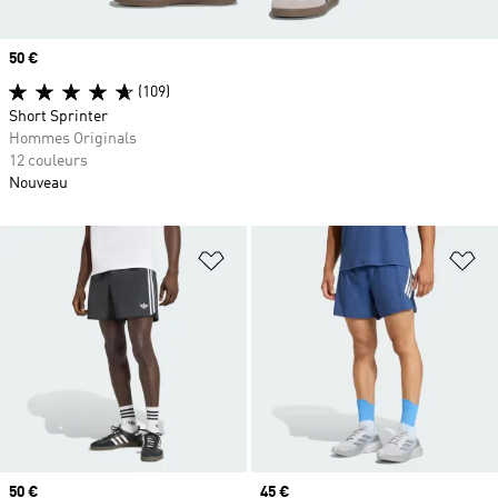
Prix
50 €
(109)
Short Sprinter
Hommes Originals
12 couleurs
Nouveau
Ajouter à la Liste de produits favor
Aj
Prix
50 €
Prix
45 €