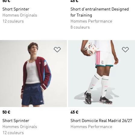
Prix
50 €
Prix
45 €
Short Sprinter
Short d'entraînement Designed
Hommes Originals
for Training
12 couleurs
Hommes Performance
8 couleurs
Ajouter à la Liste de produits favor
Aj
Prix
50 €
Prix
45 €
Short Sprinter
Short Domicile Real Madrid 26/27
Hommes Originals
Hommes Performance
12 couleurs