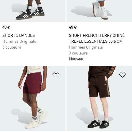
Prix
40 €
Prix
45 €
SHORT 3 BANDES
SHORT FRENCH TERRY CHINÉ
Hommes Originals
TRÈFLE ESSENTIALS 35,6 CM
6 couleurs
Hommes Originals
3 couleurs
Nouveau
Ajouter à la Liste de produits favor
Aj