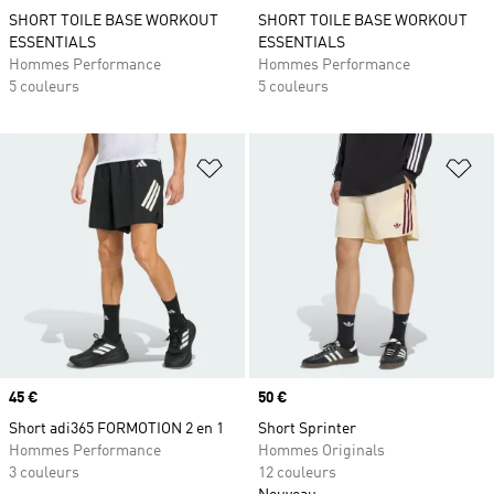
SHORT TOILE BASE WORKOUT
SHORT TOILE BASE WORKOUT
ESSENTIALS
ESSENTIALS
Hommes Performance
Hommes Performance
5 couleurs
5 couleurs
Ajouter à la Liste de produits favor
Aj
Prix
45 €
Prix
50 €
Short adi365 FORMOTION 2 en 1
Short Sprinter
Hommes Performance
Hommes Originals
3 couleurs
12 couleurs