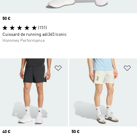
Prix
50 €
(151)
Cuissard de running adi365 Iconic
Hommes Performance
Ajouter à la Liste de produits favor
Aj
Prix
40 €
Prix
50 €