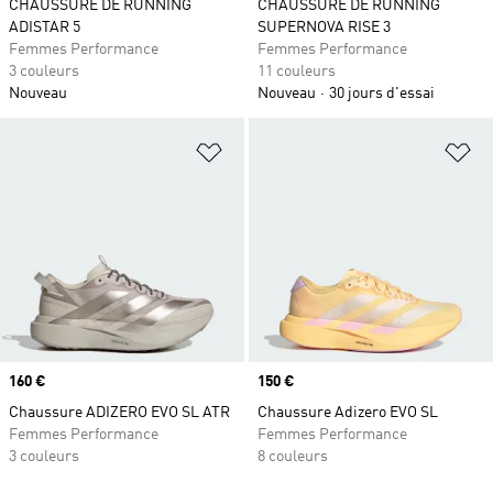
CHAUSSURE DE RUNNING
CHAUSSURE DE RUNNING
ADISTAR 5
SUPERNOVA RISE 3
Femmes Performance
Femmes Performance
3 couleurs
11 couleurs
Nouveau
Nouveau
30 jours d'essai
Ajouter à la Liste de produits favor
Aj
Prix
160 €
Prix
150 €
Chaussure ADIZERO EVO SL ATR
Chaussure Adizero EVO SL
Femmes Performance
Femmes Performance
3 couleurs
8 couleurs