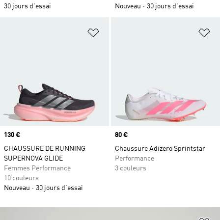
30 jours d'essai
Nouveau
30 jours d'essai
Ajouter à la Liste de produits favor
Aj
Prix
130 €
Prix
80 €
CHAUSSURE DE RUNNING
Chaussure Adizero Sprintstar
SUPERNOVA GLIDE
Performance
Femmes Performance
3 couleurs
10 couleurs
Nouveau
30 jours d'essai