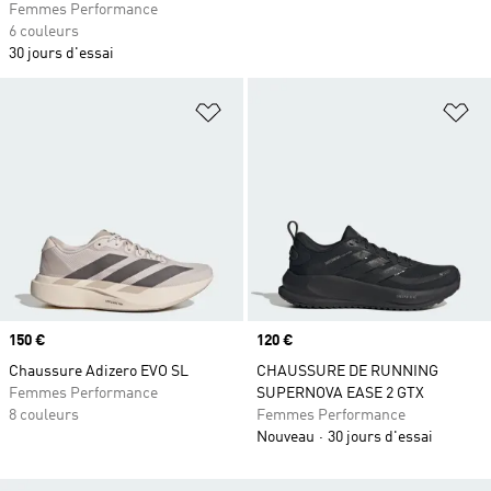
Femmes Performance
6 couleurs
30 jours d'essai
Ajouter à la Liste de produits favor
Aj
Prix
150 €
Prix
120 €
Chaussure Adizero EVO SL
CHAUSSURE DE RUNNING
Femmes Performance
SUPERNOVA EASE 2 GTX
8 couleurs
Femmes Performance
Nouveau
30 jours d'essai