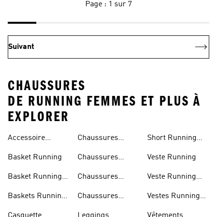
Page : 1 sur 7
Suivant
CHAUSSURES
DE RUNNING FEMMES ET PLUS À
EXPLORER
Accessoire
Chaussures
Short Running
Running
Marathon
Homme
Basket Running
Chaussures
Veste Running
Running
Basket Running
Chaussures
Veste Running
Homme
Running Femmes
Femme
Baskets Running
Chaussures
Vestes Running
Femme
Running Hommes
Homme
Casquette
Leggings
Vêtements