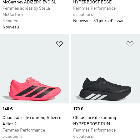
McCartney ADIZERO EVO SL
HYPERBOOST EDGE
Femmes adidas by Stella
Femmes Performance
McCartney
6 couleurs
3 couleurs
Nouveau
30 jours d'essai
Nouveau
Ajouter à la Liste de produits favor
Aj
Prix
140 €
Prix
170 €
Chaussure de running Adizero
Chaussure de running
Adios 9
HYPERBOOST RUN
Femmes Performance
Femmes Performance
5 couleurs
4 couleurs