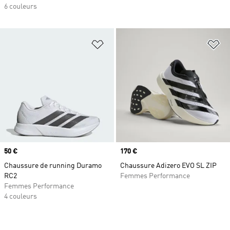
6 couleurs
Ajouter à la Liste de produits favor
Aj
Prix
50 €
Prix
170 €
Chaussure de running Duramo
Chaussure Adizero EVO SL ZIP
RC2
Femmes Performance
Femmes Performance
4 couleurs