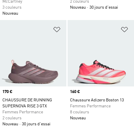
McCartney
2 couleurs
3 couleurs
Nouveau
30 jours d'essai
Nouveau
Ajouter à la Liste de produits favor
Aj
Prix
170 €
Prix
160 €
CHAUSSURE DE RUNNING
Chaussure Adizero Boston 13
SUPERNOVA RISE 3 GTX
Femmes Performance
Femmes Performance
8 couleurs
2 couleurs
Nouveau
Nouveau
30 jours d'essai