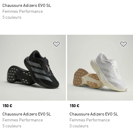
Chaussure Adizero EVO SL
Femmes Performance
5 couleurs
Ajouter à la Liste de produits favor
Aj
Prix
150 €
Prix
150 €
Chaussure Adizero EVO SL
Chaussure Adizero EVO SL
Femmes Performance
Femmes Performance
5 couleurs
3 couleurs