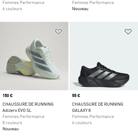
Femmes Performance
Femmes Performance
6 couleurs
Nouveau
Ajouter à la Liste de produits favor
Aj
Prix
150 €
Prix
55 €
CHAUSSURE DE RUNNING
CHAUSSURE DE RUNNING
Adizero EVO SL
GALAXY 8
Femmes Performance
Femmes Performance
8 couleurs
6 couleurs
Nouveau