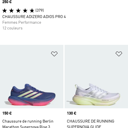
Prix
250 €
(379)
CHAUSSURE ADIZERO ADIOS PRO 4
Femmes Performance
12 couleurs
Ajouter à la Liste de produits favor
Aj
Prix
150 €
Prix
130 €
Chaussure de running Berlin
CHAUSSURE DE RUNNING
Marathon Supernova Rise 3
SUPERNOVA GLIDE