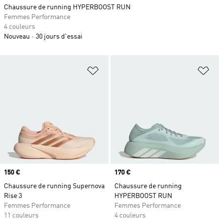
Chaussure de running HYPERBOOST RUN
Femmes Performance
4 couleurs
Nouveau
30 jours d'essai
Ajouter à la Liste de produits favor
Aj
Prix
150 €
Prix
170 €
Chaussure de running Supernova
Chaussure de running
Rise 3
HYPERBOOST RUN
Femmes Performance
Femmes Performance
11 couleurs
4 couleurs