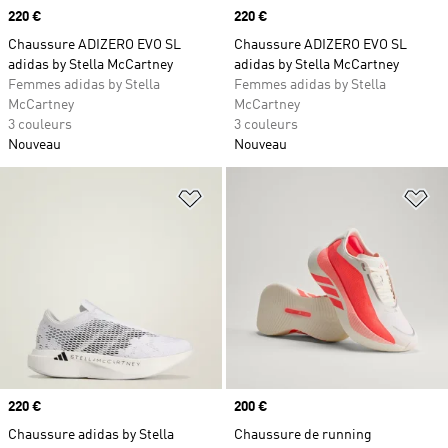
Prix
220 €
Prix
220 €
Chaussure ADIZERO EVO SL
Chaussure ADIZERO EVO SL
adidas by Stella McCartney
adidas by Stella McCartney
Femmes adidas by Stella
Femmes adidas by Stella
McCartney
McCartney
3 couleurs
3 couleurs
Nouveau
Nouveau
Ajouter à la Liste de produits favor
Aj
Prix
220 €
Prix
200 €
Chaussure adidas by Stella
Chaussure de running