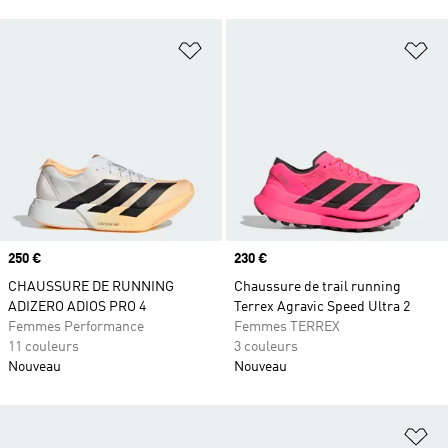
Ajouter à la Liste de produits favor
Aj
Prix
250 €
Prix
230 €
CHAUSSURE DE RUNNING
Chaussure de trail running
ADIZERO ADIOS PRO 4
Terrex Agravic Speed Ultra 2
Femmes Performance
Femmes TERREX
11 couleurs
3 couleurs
Nouveau
Nouveau
Aj