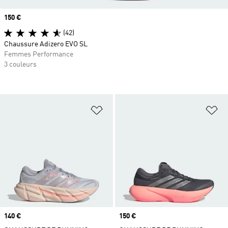
Prix
150 €
(42)
Chaussure Adizero EVO SL
Femmes Performance
3 couleurs
Ajouter à la Liste de produits favor
Aj
Prix
140 €
Prix
150 €