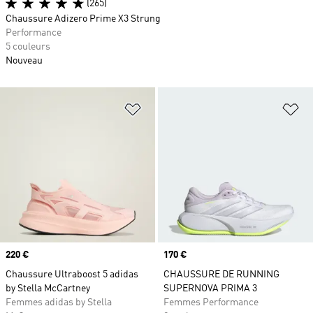
(265)
Chaussure Adizero Prime X3 Strung
Performance
5 couleurs
Nouveau
Ajouter à la Liste de produits favor
Aj
Prix
220 €
Prix
170 €
Chaussure Ultraboost 5 adidas
CHAUSSURE DE RUNNING
by Stella McCartney
SUPERNOVA PRIMA 3
Femmes adidas by Stella
Femmes Performance