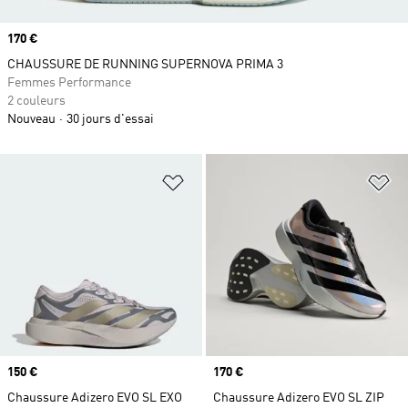
Prix
170 €
CHAUSSURE DE RUNNING SUPERNOVA PRIMA 3
Femmes Performance
2 couleurs
Nouveau
30 jours d'essai
Ajouter à la Liste de produits favor
Aj
Prix
150 €
Prix
170 €
Chaussure Adizero EVO SL EXO
Chaussure Adizero EVO SL ZIP