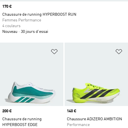
Prix
170 €
Chaussure de running HYPERBOOST RUN
Femmes Performance
4 couleurs
Nouveau
30 jours d'essai
Ajouter à la Liste de produits favor
Aj
Prix
200 €
Prix
140 €
Chaussure de running
Chaussure ADIZERO AMBITION
HYPERBOOST EDGE
Performance