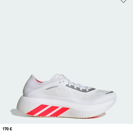
Prix
170 €