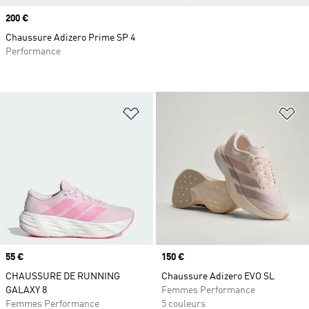
Prix
200 €
Chaussure Adizero Prime SP 4
Performance
Ajouter à la Liste de produits favor
Aj
Prix
55 €
Prix
150 €
CHAUSSURE DE RUNNING
Chaussure Adizero EVO SL
GALAXY 8
Femmes Performance
Femmes Performance
5 couleurs