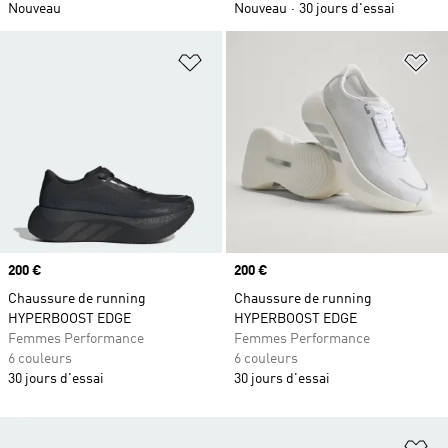
Nouveau
Nouveau
30 jours d'essai
Ajouter à la Liste de produits favor
Aj
Prix
200 €
Prix
200 €
Chaussure de running
Chaussure de running
HYPERBOOST EDGE
HYPERBOOST EDGE
Femmes Performance
Femmes Performance
6 couleurs
6 couleurs
30 jours d'essai
30 jours d'essai
Aj