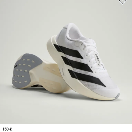
Aj
Prix
150 €