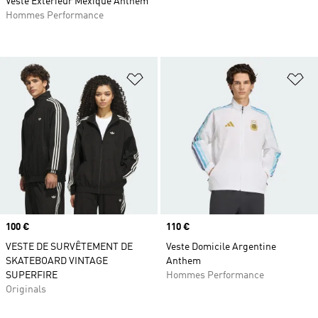
Veste Extérieur Mexique Anthem
Hommes Performance
Ajouter à la Liste de produits favor
Aj
Prix
100 €
Prix
110 €
VESTE DE SURVÊTEMENT DE
Veste Domicile Argentine
SKATEBOARD VINTAGE
Anthem
SUPERFIRE
Hommes Performance
Originals