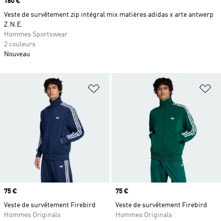
Prix
180 €
Veste de survêtement zip intégral mix matières adidas x arte antwerp
Z.N.E.
Hommes Sportswear
2 couleurs
Nouveau
Ajouter à la Liste de produits favor
Aj
Prix
75 €
Prix
75 €
Veste de survêtement Firebird
Veste de survêtement Firebird
Hommes Originals
Hommes Originals