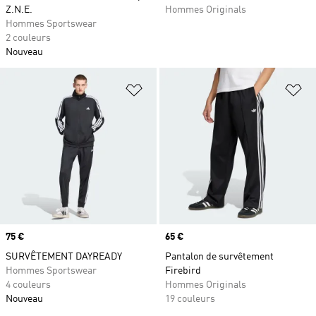
Z.N.E.
Hommes Originals
Hommes Sportswear
2 couleurs
Nouveau
Ajouter à la Liste de produits favor
Aj
Prix
75 €
Prix
65 €
SURVÊTEMENT DAYREADY
Pantalon de survêtement
Hommes Sportswear
Firebird
4 couleurs
Hommes Originals
Nouveau
19 couleurs