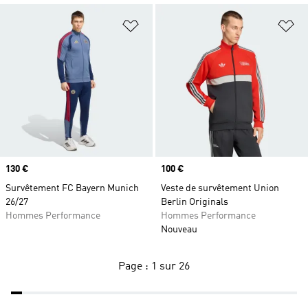
Ajouter à la Liste de produits favor
Aj
Prix
130 €
Prix
100 €
Survêtement FC Bayern Munich
Veste de survêtement Union
26/27
Berlin Originals
Hommes Performance
Hommes Performance
Nouveau
Page : 1 sur 26