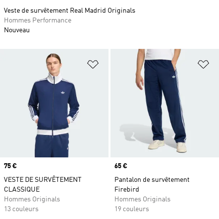
Veste de survêtement Real Madrid Originals
Hommes Performance
Nouveau
Ajouter à la Liste de produits favor
Aj
Prix
75 €
Prix
65 €
VESTE DE SURVÊTEMENT
Pantalon de survêtement
CLASSIQUE
Firebird
Hommes Originals
Hommes Originals
13 couleurs
19 couleurs