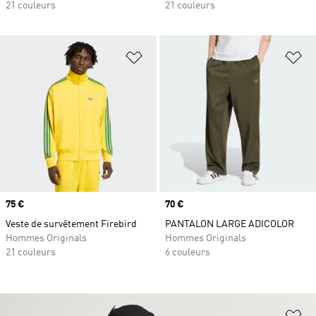
21 couleurs
21 couleurs
Ajouter à la Liste de produits favor
Aj
Prix
75 €
Prix
70 €
Veste de survêtement Firebird
PANTALON LARGE ADICOLOR
Hommes Originals
Hommes Originals
21 couleurs
6 couleurs
Aj