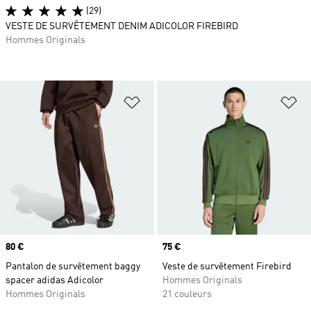
(29)
VESTE DE SURVÊTEMENT DENIM ADICOLOR FIREBIRD
Hommes Originals
Ajouter à la Liste de produits favor
Aj
Prix
80 €
Prix
75 €
Pantalon de survêtement baggy
Veste de survêtement Firebird
spacer adidas Adicolor
Hommes Originals
Hommes Originals
21 couleurs