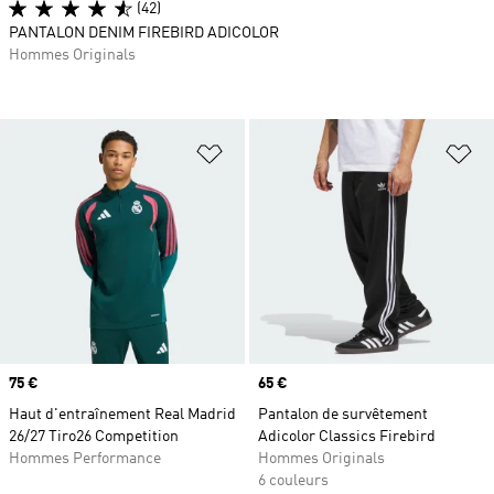
(42)
PANTALON DENIM FIREBIRD ADICOLOR
Hommes Originals
Ajouter à la Liste de produits favor
Aj
Prix
75 €
Prix
65 €
Haut d'entraînement Real Madrid
Pantalon de survêtement
26/27 Tiro26 Competition
Adicolor Classics Firebird
Hommes Performance
Hommes Originals
6 couleurs