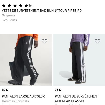
(6)
VESTE DE SURVÊTEMENT BAD BUNNY TOUR FIREBIRD
Originals
3 couleurs
Ajouter à la Liste de produits favor
Aj
Prix
80 €
Prix
75 €
PANTALON LARGE ADICOLOR
PANTALON DE SURVÊTEMENT
Hommes Originals
ADIBREAK CLASSIC