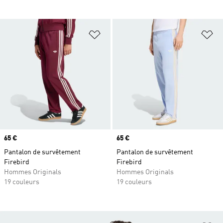
Ajouter à la Liste de produits favor
Aj
Prix
65 €
Prix
65 €
Pantalon de survêtement
Pantalon de survêtement
Firebird
Firebird
Hommes Originals
Hommes Originals
19 couleurs
19 couleurs