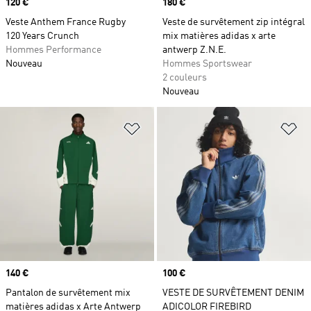
Prix
120 €
Prix
180 €
Veste Anthem France Rugby
Veste de survêtement zip intégral
120 Years Crunch
mix matières adidas x arte
Hommes Performance
antwerp Z.N.E.
Nouveau
Hommes Sportswear
2 couleurs
Nouveau
Ajouter à la Liste de produits favor
Aj
Prix
140 €
Prix
100 €
Pantalon de survêtement mix
VESTE DE SURVÊTEMENT DENIM
matières adidas x Arte Antwerp
ADICOLOR FIREBIRD