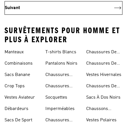
Suivant
SURVÊTEMENTS POUR HOMME ET
PLUS À EXPLORER
Manteaux
T-shirts Blancs
Chaussures De
Rugby
Combinaisons
Pantalons Noirs
Chaussures De
Skateur
Sacs Banane
Chaussures
Vestes Hivernales
Bleues
Crop Tops
Chaussures
Chaussures De
Dorées
Marche
Vestes Aviateur
Socquettes
Sacs À Dos Noirs
Débardeurs
Imperméables
Chaussons
D'escalade
Sacs De Sport
Chaussures
Vestes Polaires
Blanches