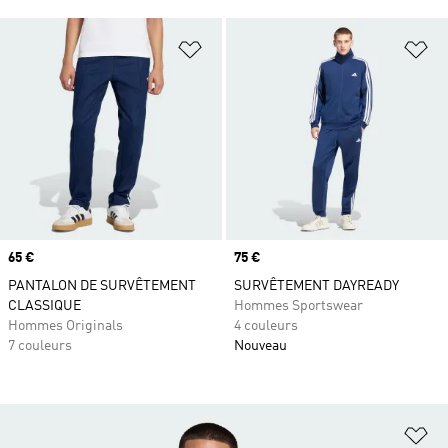
Ajouter à la Liste de produits favor
Aj
Prix
65 €
Prix
75 €
PANTALON DE SURVÊTEMENT
SURVÊTEMENT DAYREADY
CLASSIQUE
Hommes Sportswear
Hommes Originals
4 couleurs
7 couleurs
Nouveau
Aj