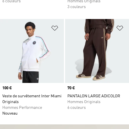
6 couleurs
Hommes Originals
3 couleurs
Ajouter à la Liste de produits favor
Aj
Prix
100 €
Prix
70 €
Veste de survêtement Inter Miami
PANTALON LARGE ADICOLOR
Originals
Hommes Originals
Hommes Performance
6 couleurs
Nouveau