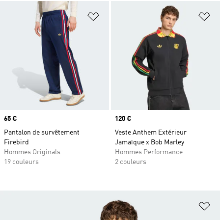
Ajouter à la Liste de produits favor
Aj
Prix
65 €
Prix
120 €
Pantalon de survêtement
Veste Anthem Extérieur
Firebird
Jamaïque x Bob Marley
Hommes Originals
Hommes Performance
19 couleurs
2 couleurs
Aj