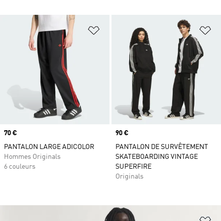
Ajouter à la Liste de produits favor
Aj
Prix
70 €
Prix
90 €
PANTALON LARGE ADICOLOR
PANTALON DE SURVÊTEMENT
Hommes Originals
SKATEBOARDING VINTAGE
6 couleurs
SUPERFIRE
Originals
Aj