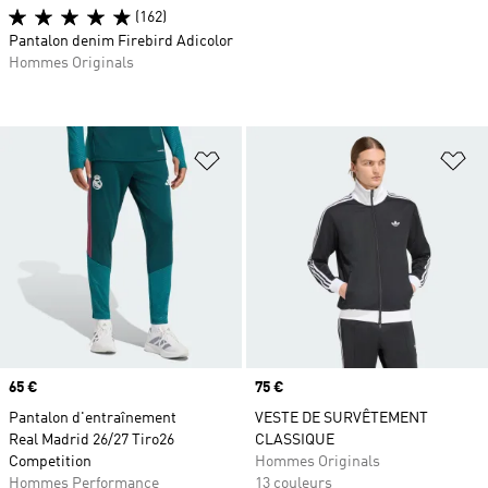
(162)
Pantalon denim Firebird Adicolor
Hommes Originals
Ajouter à la Liste de produits favor
Aj
Prix
65 €
Prix
75 €
Pantalon d'entraînement
VESTE DE SURVÊTEMENT
Real Madrid 26/27 Tiro26
CLASSIQUE
Competition
Hommes Originals
Hommes Performance
13 couleurs