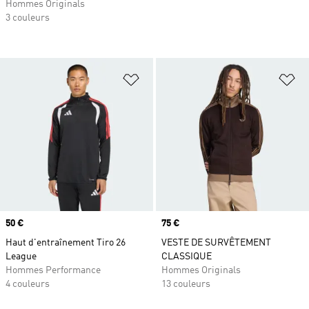
Hommes Originals
3 couleurs
Ajouter à la Liste de produits favor
Aj
Prix
50 €
Prix
75 €
Haut d'entraînement Tiro 26
VESTE DE SURVÊTEMENT
League
CLASSIQUE
Hommes Performance
Hommes Originals
4 couleurs
13 couleurs