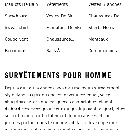
Maillots De Bain
Vêtements
Vestes Blanches
Sportifs
Snowboard
Vestes De Ski
Chaussures De
Basketball
Sweat-shirts
Pantalons De Ski
Shorts Noirs
Coupe-vent
Chaussures
Manteaux
Rouges
Bermudas
Sacs À
Combinaisons
Bandoulière
SURVÊTEMENTS POUR HOMME
Depuis quelques années, avoir au moins un survêtement
stylé dans sa garde-robe est devenu essentiel, voire
obligatoire. Alors que ces pièces confortables étaient
d’abord réservées pour ceux qui pratiquaient le sport, elles
se sont maintenant totalement démocratisées et sont
portées partout dans le monde. adidas a développé une
gamme incroyablement complète et variée de joggings et