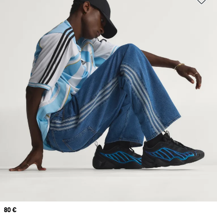
Prix
80 €