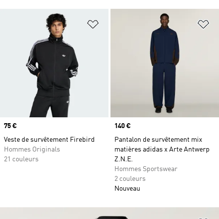
Ajouter à la Liste de produits favor
Aj
Prix
75 €
Prix
140 €
Veste de survêtement Firebird
Pantalon de survêtement mix
Hommes Originals
matières adidas x Arte Antwerp
21 couleurs
Z.N.E.
Hommes Sportswear
2 couleurs
Nouveau