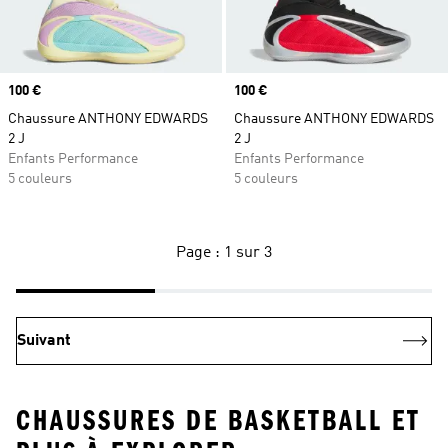
Prix
100 €
Prix
100 €
Chaussure ANTHONY EDWARDS
Chaussure ANTHONY EDWARDS
2 J
2 J
Enfants Performance
Enfants Performance
5 couleurs
5 couleurs
Page : 1 sur 3
Suivant
CHAUSSURES DE BASKETBALL ET