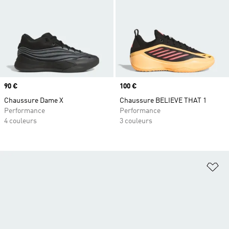
Prix
90 €
Prix
100 €
Chaussure Dame X
Chaussure BELIEVE THAT 1
Performance
Performance
4 couleurs
3 couleurs
Aj