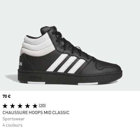
Prix
70 €
(20)
CHAUSSURE HOOPS MID CLASSIC
Sportswear
4 couleurs