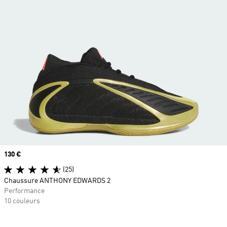
Prix
130 €
(25)
Chaussure ANTHONY EDWARDS 2
Performance
10 couleurs