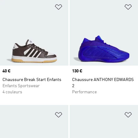
Ajouter à la Liste de produits favor
Aj
Prix
40 €
Prix
130 €
Chaussure Break Start Enfants
Chaussure ANTHONY EDWARDS
Enfants Sportswear
2
4 couleurs
Performance
Ajouter à la Liste de produits favor
Aj