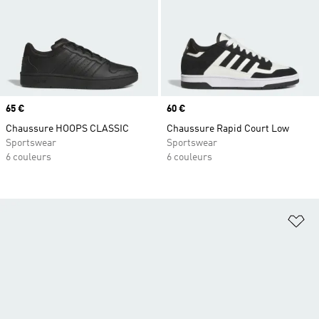
Prix
65 €
Prix
60 €
Chaussure HOOPS CLASSIC
Chaussure Rapid Court Low
Sportswear
Sportswear
6 couleurs
6 couleurs
Aj