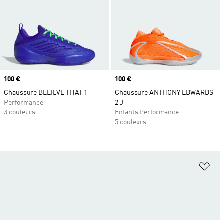
Prix
100 €
Prix
100 €
Chaussure BELIEVE THAT 1
Chaussure ANTHONY EDWARDS
Performance
2 J
3 couleurs
Enfants Performance
5 couleurs
Aj