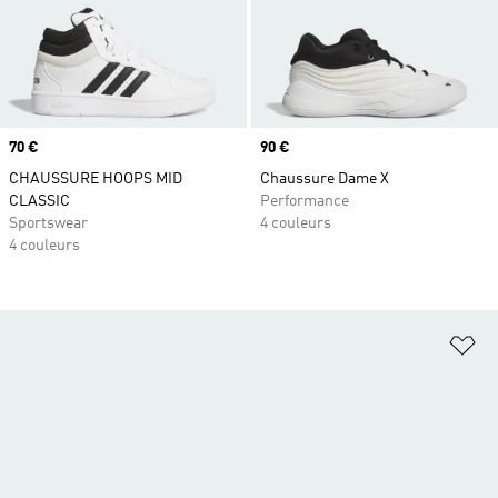
Prix
70 €
Prix
90 €
CHAUSSURE HOOPS MID
Chaussure Dame X
CLASSIC
Performance
Sportswear
4 couleurs
4 couleurs
Aj