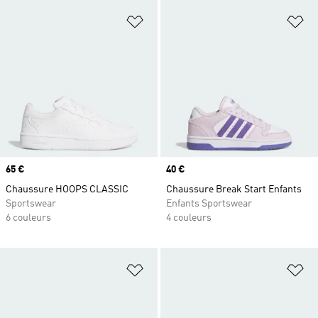
Ajouter à la Liste de produits favor
Aj
Prix
65 €
Prix
40 €
Chaussure HOOPS CLASSIC
Chaussure Break Start Enfants
Sportswear
Enfants Sportswear
6 couleurs
4 couleurs
Ajouter à la Liste de produits favor
Aj