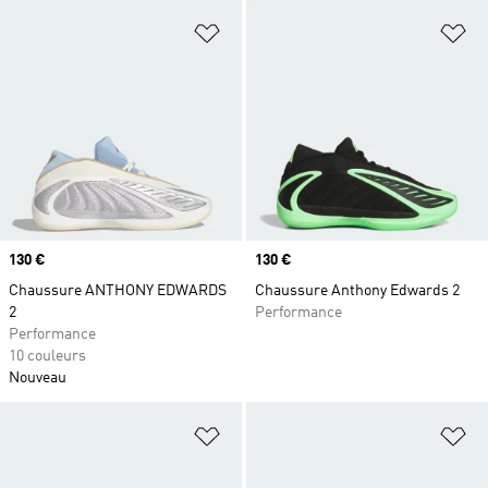
Ajouter à la Liste de produits favor
Aj
Prix
130 €
Prix
130 €
Chaussure ANTHONY EDWARDS
Chaussure Anthony Edwards 2
2
Performance
Performance
10 couleurs
Nouveau
Ajouter à la Liste de produits favor
Aj