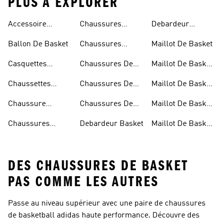
PLUS À EXPLORER
Accessoire
Chaussures
Debardeur
Basketball
Basketball
Homme Basket
Ballon De Basket
Chaussures
Maillot De Basket
Femme
Basketball
Casquettes
Chaussures De
Maillot De Basket
Homme
Basketball
Basket
Blanc
Chaussettes
Chaussures De
Maillot De Basket
Basketball
Basket Blanche
Bleu
Chaussure
Chaussures De
Maillot De Basket
Basketball
Basket Noir
Homme
Chaussures
Debardeur Basket
Maillot De Basket
Garcon
Basket Junior
Junior
DES CHAUSSURES DE BASKET
PAS COMME LES AUTRES
Passe au niveau supérieur avec une paire de
chaussures
de basketball
adidas haute performance. Découvre des