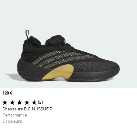
Prix
120 €
(21)
Chaussure D.O.N. ISSUE 7
Performance
3 couleurs