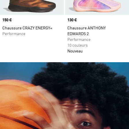
Prix
150 €
Prix
130 €
Chaussure CRAZY ENERGY+
Chaussure ANTHONY
Performance
EDWARDS 2
Performance
10 couleurs
Nouveau