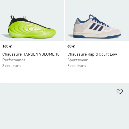
Prix
160 €
Prix
60 €
Chaussure HARDEN VOLUME 10
Chaussure Rapid Court Low
Performance
Sportswear
3 couleurs
6 couleurs
Aj