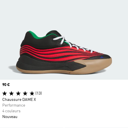
Prix
90 €
(13)
Chaussure DAME X
Performance
4 couleurs
Nouveau