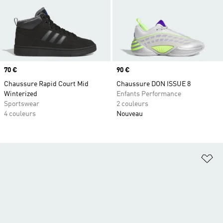
Prix
70 €
Prix
90 €
Chaussure Rapid Court Mid
Chaussure DON ISSUE 8
Winterized
Enfants Performance
Sportswear
2 couleurs
4 couleurs
Nouveau
Aj