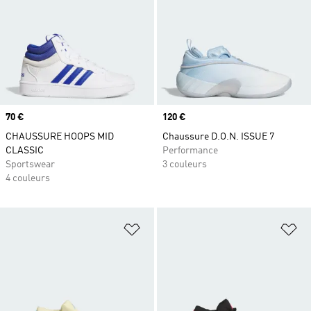
Prix
70 €
Prix
120 €
CHAUSSURE HOOPS MID
Chaussure D.O.N. ISSUE 7
CLASSIC
Performance
Sportswear
3 couleurs
4 couleurs
Ajouter à la Liste de produits favor
Aj