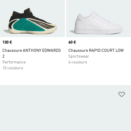
Prix
130 €
Prix
60 €
Chaussure ANTHONY EDWARDS
Chaussure RAPID COURT LOW
2
Sportswear
Performance
6 couleurs
10 couleurs
Aj