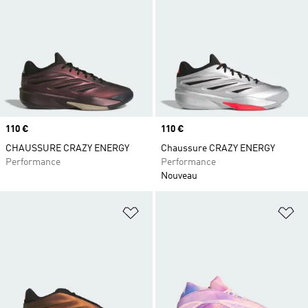
Prix
110 €
Prix
110 €
CHAUSSURE CRAZY ENERGY
Chaussure CRAZY ENERGY
Performance
Performance
Nouveau
Ajouter à la Liste de produits favor
Aj