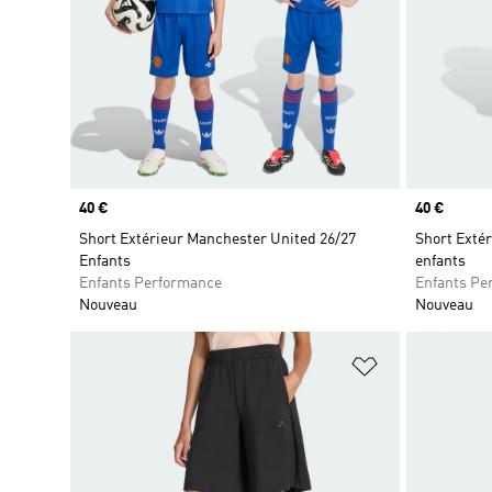
Prix
40 €
Prix
40 €
Short Extérieur Manchester United 26/27
Short Exté
Enfants
enfants
Enfants Performance
Enfants Pe
Nouveau
Nouveau
Ajouter à la Li