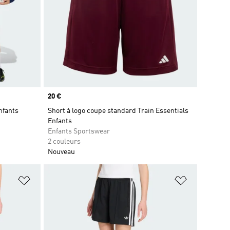
Prix
20 €
nfants
Short à logo coupe standard Train Essentials
Enfants
Enfants Sportswear
2 couleurs
Nouveau
is
Ajouter à la Liste de produits favoris
Ajouter à la