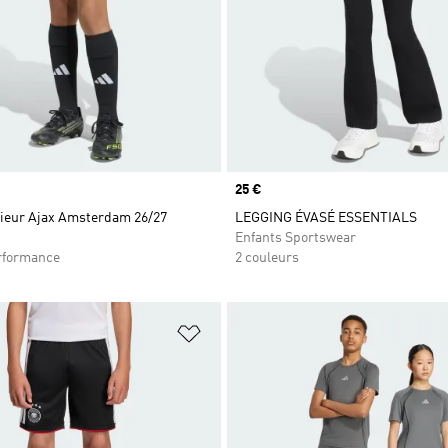
Prix
25 €
rieur Ajax Amsterdam 26/27
LEGGING ÉVASÉ ESSENTIALS
Enfants Sportswear
rformance
2 couleurs
ste de produits favoris
Ajouter à la Liste de produits favor