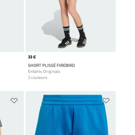
Prix
33 €
SHORT PLISSÉ FIREBIRD
Enfants Originals
2 couleurs
is
Ajouter à la Liste de produits favoris
Ajouter à la