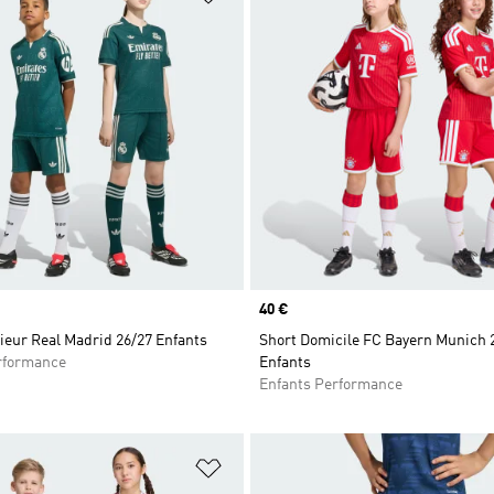
Prix
40 €
ieur Real Madrid 26/27 Enfants
Short Domicile FC Bayern Munich 
rformance
Enfants
Enfants Performance
ste de produits favoris
Ajouter à la Liste de produits favor