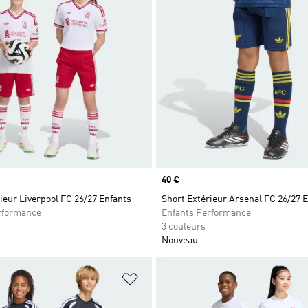
Prix
40 €
ieur Liverpool FC 26/27 Enfants
Short Extérieur Arsenal FC 26/27 
rformance
Enfants Performance
3 couleurs
Nouveau
ste de produits favoris
Ajouter à la Liste de produits favor