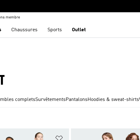
iens membre
s
Chaussures
Sports
Outlet
T
mbles complets
Survêtements
Pantalons
Hoodies & sweat-shirts
ste de produits favoris
Ajouter à la Liste de produits favor