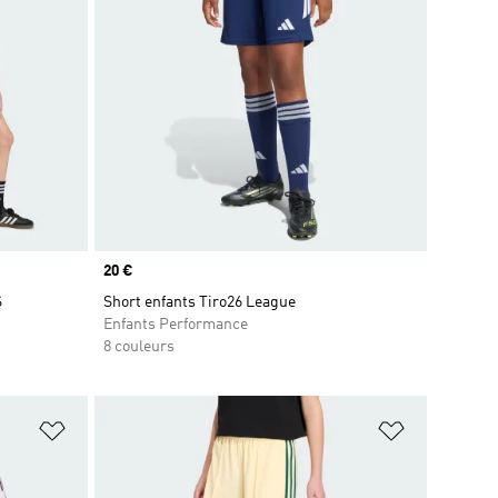
Prix
20 €
S
Short enfants Tiro26 League
Enfants Performance
8 couleurs
is
Ajouter à la Liste de produits favoris
Ajouter à la