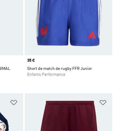
Prix
35 €
NIMAL
Short de match de rugby FFR Junior
Enfants Performance
is
Ajouter à la Liste de produits favoris
Ajouter à la