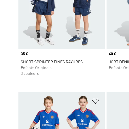
Prix
35 €
Prix
40 €
SHORT SPRINTER FINES RAYURES
JORT DENI
Enfants Originals
Enfants Ori
3 couleurs
Ajouter à la Li