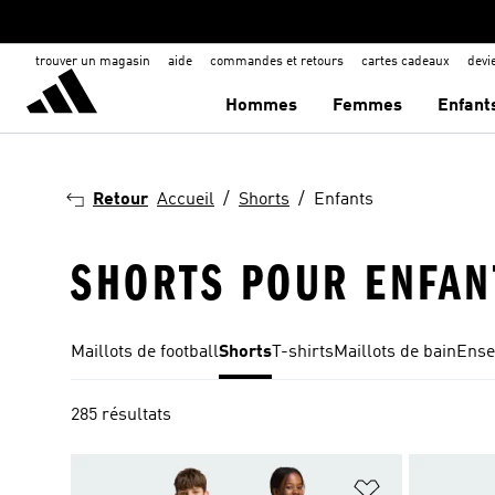
trouver un magasin
aide
commandes et retours
cartes cadeaux
dev
Hommes
Femmes
Enfant
Retour
Accueil
Shorts
Enfants
SHORTS POUR ENFAN
Maillots de football
Shorts
T-shirts
Maillots de bain
Ense
285 résultats
Ajouter à la Li