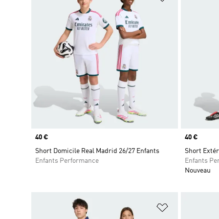
Prix
40 €
Prix
40 €
Short Domicile Real Madrid 26/27 Enfants
Short Extér
Enfants Performance
Enfants Pe
Nouveau
Ajouter à la Li