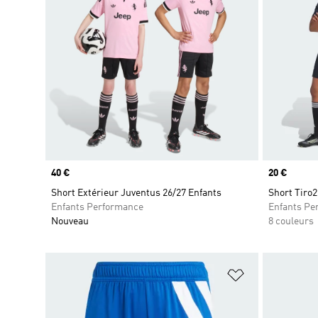
Prix
40 €
Prix
20 €
Short Extérieur Juventus 26/27 Enfants
Short Tiro
Enfants Performance
Enfants Pe
Nouveau
8 couleurs
Ajouter à la Li