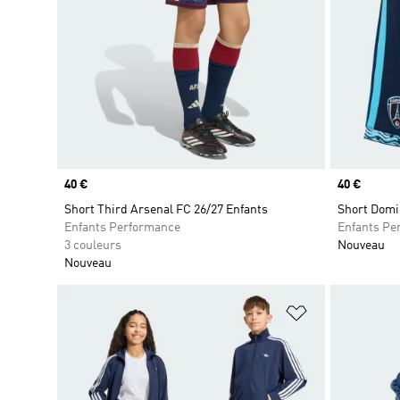
Prix
40 €
Prix
40 €
Short Third Arsenal FC 26/27 Enfants
Short Domic
Enfants Performance
Enfants Pe
3 couleurs
Nouveau
Nouveau
Ajouter à la Li