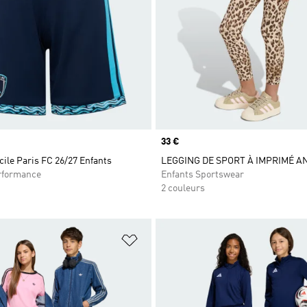
Prix
33 €
ile Paris FC 26/27 Enfants
LEGGING DE SPORT À IMPRIMÉ A
rformance
Enfants Sportswear
2 couleurs
ste de produits favoris
Ajouter à la Liste de produits favor