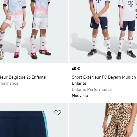
Prix
40 €
ieur Belgique 26 Enfants
Short Extérieur FC Bayern Munich
rformance
Enfants
Enfants Performance
Nouveau
ste de produits favoris
Ajouter à la Liste de produits favor