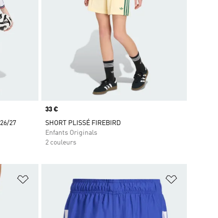
Prix
33 €
 26/27
SHORT PLISSÉ FIREBIRD
Enfants Originals
2 couleurs
is
Ajouter à la Liste de produits favoris
Ajouter à la