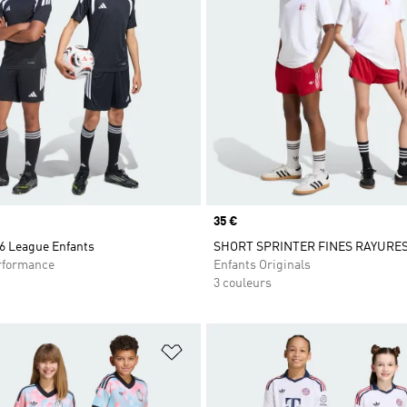
Prix
35 €
26 League Enfants
SHORT SPRINTER FINES RAYURE
rformance
Enfants Originals
3 couleurs
ste de produits favoris
Ajouter à la Liste de produits favor