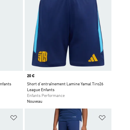
Prix
20 €
Enfants
Short d'entraînement Lamine Yamal Tiro26
League Enfants
Enfants Performance
Nouveau
is
Ajouter à la Liste de produits favoris
Ajouter à la