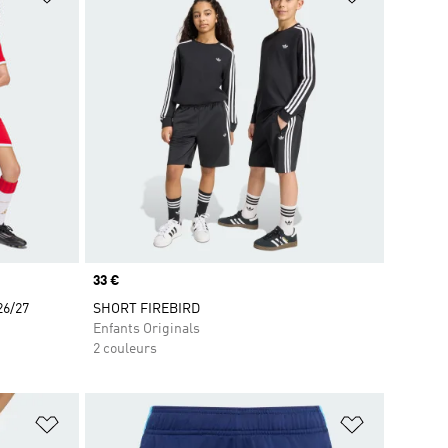
Prix
33 €
26/27
SHORT FIREBIRD
Enfants Originals
2 couleurs
is
Ajouter à la Liste de produits favoris
Ajouter à la