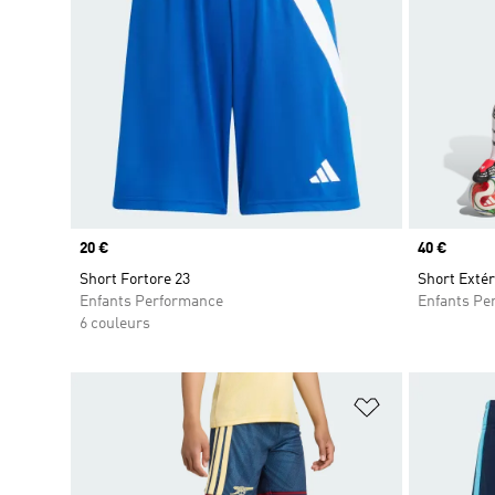
Prix
20 €
Prix
40 €
Short Fortore 23
Short Extér
Enfants Performance
Enfants Pe
6 couleurs
Ajouter à la Li