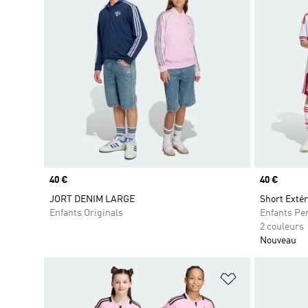
Prix
40 €
Prix
40 €
JORT DENIM LARGE
Short Extér
Enfants Originals
Enfants Pe
2 couleurs
Nouveau
Ajouter à la Li