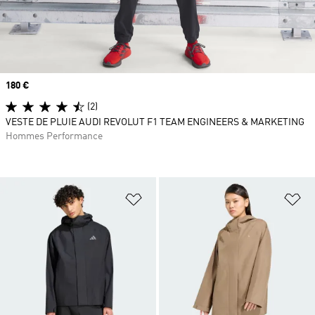
Prix
180 €
(2)
VESTE DE PLUIE AUDI REVOLUT F1 TEAM ENGINEERS & MARKETING
Hommes Performance
Ajouter à la Liste de produits favor
Aj