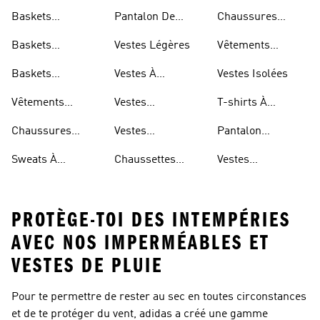
Baskets
Pantalon De
Chaussures
Respirantes Pour
Jogging Léger
Réfléchissantes
Baskets
Vestes Légères
Vêtements
Femme
Respirantes Pour
Réfléchissants
Baskets
Vestes À
Vestes Isolées
Hommes
Respirantes Pour
Repliable
Vêtements
Vestes
T-shirts À
Enfants
Imperméables
Imperméables
Séchage Rapide
Chaussures
Vestes
Pantalon
Pour Hommes
Légères
Imperméables
Extensible
Sweats À
Chaussettes
Vestes
Pour Femmes
Capuche Légers
Respirantes
Déperlantes
PROTÈGE-TOI DES INTEMPÉRIES
AVEC NOS IMPERMÉABLES ET
VESTES DE PLUIE
Pour te permettre de rester au sec en toutes circonstances
et de te protéger du vent, adidas a créé une gamme