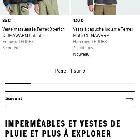
Prix
85 €
Prix
140 €
Veste matelassée Terrex Xperior
Veste à capuche isolante Terrex
CLIMAWARM Enfants
Multi CLIMAWARM
Enfants TERREX
Hommes TERREX
6 couleurs
2 couleurs
Nouveau
Page : 1 sur 5
Suivant
IMPERMÉABLES ET VESTES DE
PLUIE ET PLUS À EXPLORER