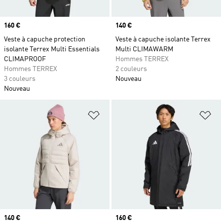
Prix
160 €
Prix
140 €
Veste à capuche protection
Veste à capuche isolante Terrex
isolante Terrex Multi Essentials
Multi CLIMAWARM
CLIMAPROOF
Hommes TERREX
Hommes TERREX
2 couleurs
3 couleurs
Nouveau
Nouveau
Ajouter à la Liste de produits favor
Aj
Prix
140 €
Prix
160 €