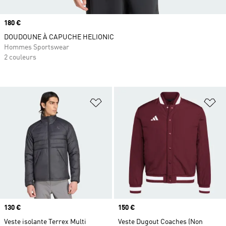
Prix
180 €
DOUDOUNE À CAPUCHE HELIONIC
Hommes Sportswear
2 couleurs
Ajouter à la Liste de produits favor
Aj
Prix
130 €
Prix
150 €
Veste isolante Terrex Multi
Veste Dugout Coaches (Non