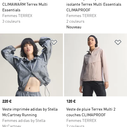
CLIMAWARM Terrex Multi
isolante Terrex Multi Essentials
Essentials
CLIMAPROOF
Femmes TERREX
Femmes TERREX
3 couleurs
2 couleurs
Nouveau
Ajouter à la Liste de produits favor
Aj
Prix
220 €
Prix
120 €
Veste imprimée adidas by Stella
Veste de pluie Terrex Multi 2
McCartney Running
couches CLIMAPROOF
Femmes adidas by Stella
Femmes TERREX
McCartney
2 couleurs