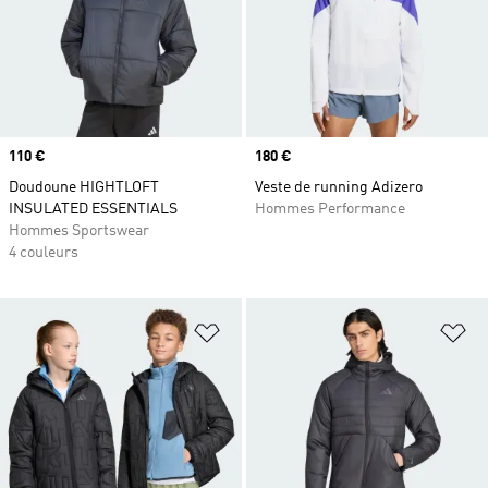
Prix
110 €
Prix
180 €
Doudoune HIGHTLOFT
Veste de running Adizero
INSULATED ESSENTIALS
Hommes Performance
Hommes Sportswear
4 couleurs
Ajouter à la Liste de produits favor
Aj