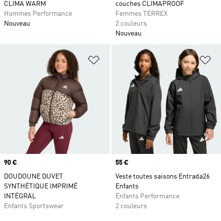
CLIMA WARM
couches CLIMAPROOF
Hommes Performance
Femmes TERREX
Nouveau
2 couleurs
Nouveau
Ajouter à la Liste de produits favor
Aj
Prix
90 €
Prix
55 €
DOUDOUNE DUVET
Veste toutes saisons Entrada26
SYNTHÉTIQUE IMPRIMÉ
Enfants
INTÉGRAL
Enfants Performance
Enfants Sportswear
2 couleurs