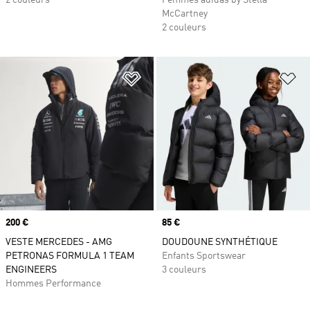
2 couleurs
Femmes adidas by Stella
McCartney
2 couleurs
Ajouter à la Liste de produits favor
Aj
Prix
200 €
Prix
85 €
VESTE MERCEDES - AMG
DOUDOUNE SYNTHÉTIQUE
PETRONAS FORMULA 1 TEAM
Enfants Sportswear
ENGINEERS
3 couleurs
Hommes Performance