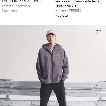
DOUDOUNE SYNTHÉTIQUE
Veste à capuche isolante Terrex
Enfants Sportswear
Multi PRIMALOFT
2 couleurs
Hommes TERREX
Nouveau
Aj