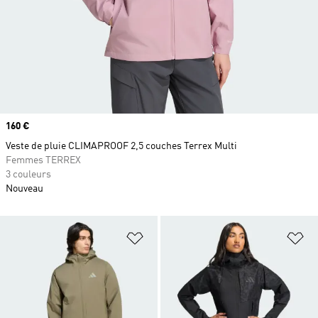
Prix
160 €
Veste de pluie CLIMAPROOF 2,5 couches Terrex Multi
Femmes TERREX
3 couleurs
Nouveau
Ajouter à la Liste de produits favor
Aj