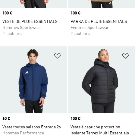
Prix
100 €
Prix
100 €
VESTE DE PLUIE ESSENTIALS
PARKA DE PLUIE ESSENTIALS
Hommes Sportswear
Femmes Sportswear
2 couleurs
2 couleurs
Ajouter à la Liste de produits favor
Aj
Prix
60 €
Prix
100 €
Veste toutes saisons Entrada 26
Veste à capuche protection
Hommes Performance
isolante Terrex Multi Essentials