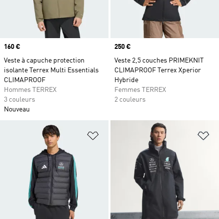
Prix
160 €
Prix
250 €
Veste à capuche protection
Veste 2,5 couches PRIMEKNIT
isolante Terrex Multi Essentials
CLIMAPROOF Terrex Xperior
CLIMAPROOF
Hybride
Hommes TERREX
Femmes TERREX
3 couleurs
2 couleurs
Nouveau
Ajouter à la Liste de produits favor
Aj