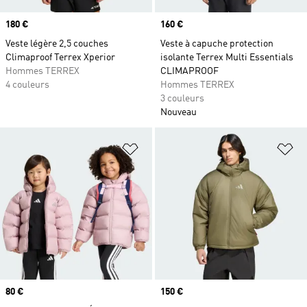
Prix
180 €
Prix
160 €
Veste légère 2,5 couches
Veste à capuche protection
Climaproof Terrex Xperior
isolante Terrex Multi Essentials
Hommes TERREX
CLIMAPROOF
4 couleurs
Hommes TERREX
3 couleurs
Nouveau
Ajouter à la Liste de produits favor
Aj
Prix
80 €
Prix
150 €