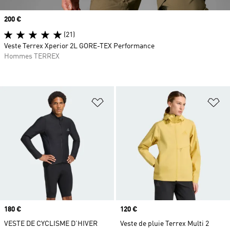
Prix
200 €
(21)
Veste Terrex Xperior 2L GORE-TEX Performance
Hommes TERREX
Ajouter à la Liste de produits favor
Aj
Prix
180 €
Prix
120 €
VESTE DE CYCLISME D’HIVER
Veste de pluie Terrex Multi 2