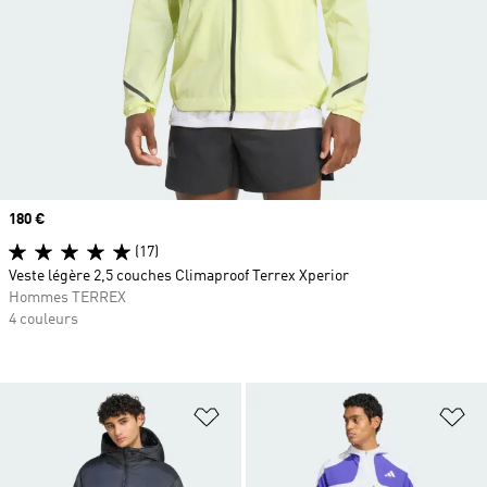
Prix
180 €
(17)
Veste légère 2,5 couches Climaproof Terrex Xperior
Hommes TERREX
4 couleurs
Ajouter à la Liste de produits favor
Aj