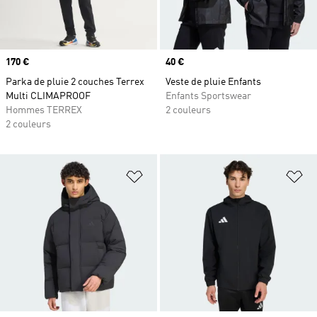
Prix
170 €
Prix
40 €
Parka de pluie 2 couches Terrex
Veste de pluie Enfants
Multi CLIMAPROOF
Enfants Sportswear
Hommes TERREX
2 couleurs
2 couleurs
Ajouter à la Liste de produits favor
Aj