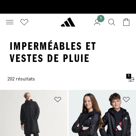
1
IMPERMÉABLES ET
VESTES DE PLUIE
1
202 résultats
Ajouter à la Liste de produits favor
Aj