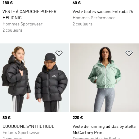
Prix
180 €
Prix
60 €
VESTE À CAPUCHE PUFFER
Veste toutes saisons Entrada 26
HELIONIC
Hommes Performance
Hommes Sportswear
2 couleurs
2 couleurs
Ajouter à la Liste de produits favor
Aj
Prix
80 €
Prix
220 €
DOUDOUNE SYNTHÉTIQUE
Veste de running adidas by Stella
Enfants Sportswear
McCartney Print