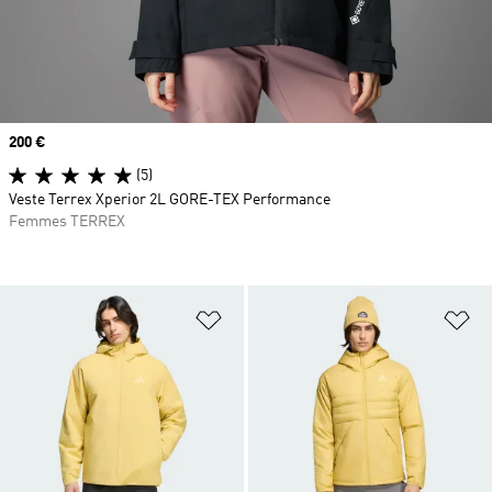
Prix
200 €
(5)
Veste Terrex Xperior 2L GORE-TEX Performance
Femmes TERREX
Ajouter à la Liste de produits favor
Aj