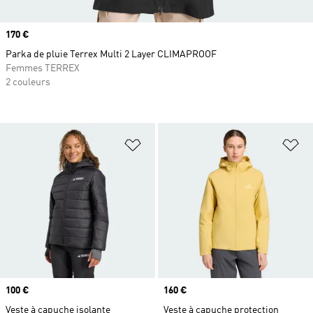
Prix
170 €
Parka de pluie Terrex Multi 2 Layer CLIMAPROOF
Femmes TERREX
2 couleurs
Ajouter à la Liste de produits favor
Aj
Prix
100 €
Prix
160 €
Veste à capuche isolante
Veste à capuche protection