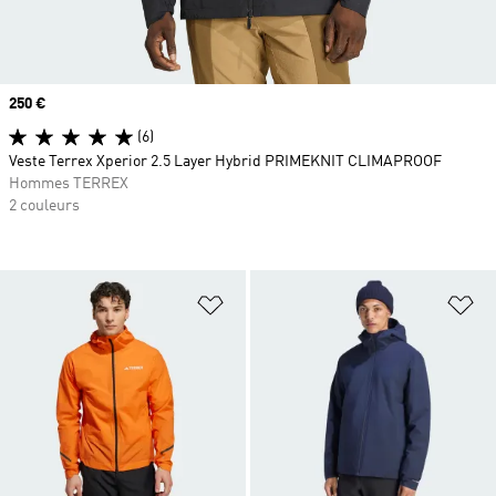
Prix
250 €
(6)
Veste Terrex Xperior 2.5 Layer Hybrid PRIMEKNIT CLIMAPROOF
Hommes TERREX
2 couleurs
Ajouter à la Liste de produits favor
Aj