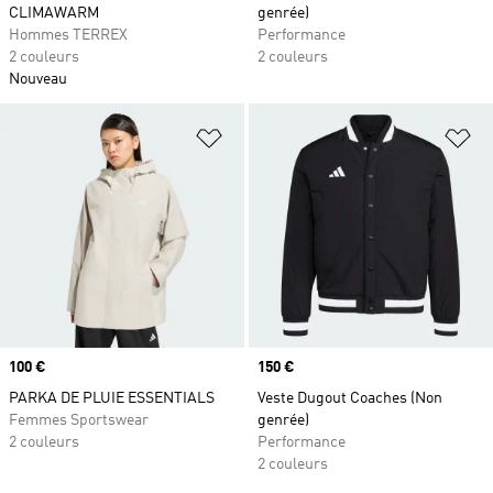
CLIMAWARM
genrée)
Hommes TERREX
Performance
2 couleurs
2 couleurs
Nouveau
Ajouter à la Liste de produits favor
Aj
Prix
100 €
Prix
150 €
PARKA DE PLUIE ESSENTIALS
Veste Dugout Coaches (Non
Femmes Sportswear
genrée)
2 couleurs
Performance
2 couleurs