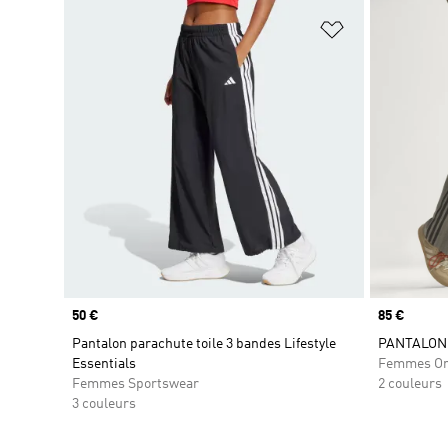
Ajouter à la Li
Prix
50 €
Prix
85 €
Pantalon parachute toile 3 bandes Lifestyle
PANTALON
Essentials
Femmes Or
Femmes Sportswear
2 couleurs
3 couleurs