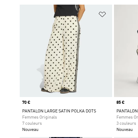
Ajouter à la Li
Prix
70 €
Prix
85 €
PANTALON LARGE SATIN POLKA DOTS
PANTALON
Femmes Originals
Femmes Or
7 couleurs
3 couleurs
Nouveau
Nouveau