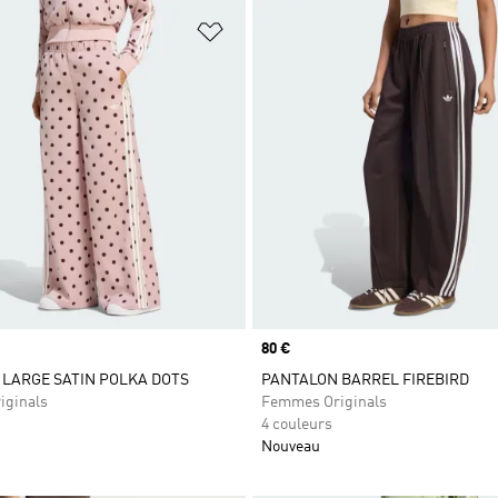
ste de produits favoris
Ajouter à la Liste de produits favor
Prix
80 €
LARGE SATIN POLKA DOTS
PANTALON BARREL FIREBIRD
iginals
Femmes Originals
4 couleurs
Nouveau