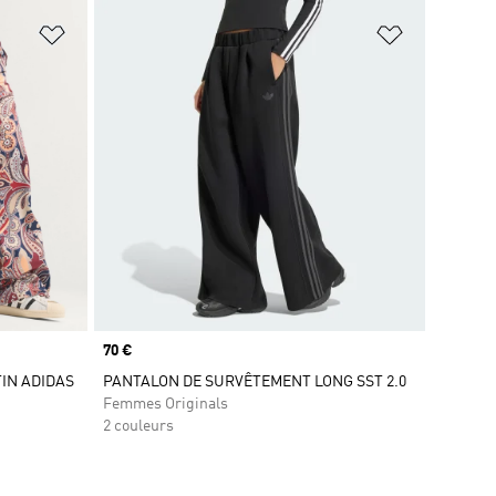
is
Ajouter à la Liste de produits favoris
Ajouter à la
Prix
70 €
IN ADIDAS
PANTALON DE SURVÊTEMENT LONG SST 2.0
Femmes Originals
2 couleurs