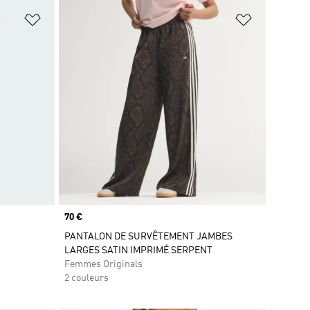
is
Ajouter à la Liste de produits favoris
Ajouter à la
Prix
70 €
PANTALON DE SURVÊTEMENT JAMBES
LARGES SATIN IMPRIMÉ SERPENT
Femmes Originals
2 couleurs