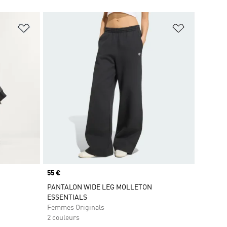
is
Ajouter à la Liste de produits favoris
Ajouter à la
Prix
55 €
PANTALON WIDE LEG MOLLETON
ESSENTIALS
Femmes Originals
2 couleurs