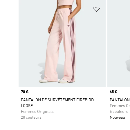
Ajouter à la Li
Prix
70 €
Prix
65 €
PANTALON DE SURVÊTEMENT FIREBIRD
PANTALON
LOOSE
Femmes Or
Femmes Originals
6 couleurs
20 couleurs
Nouveau