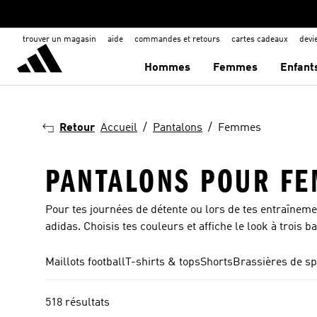
trouver un magasin
aide
commandes et retours
cartes cadeaux
dev
Hommes
Femmes
Enfant
Retour
Accueil
Pantalons
Femmes
PANTALONS POUR F
Pour tes journées de détente ou lors de tes entraîneme
adidas. Choisis tes couleurs et affiche le look à trois 
Maillots football
T-shirts & tops
Shorts
Brassières de sp
518 résultats