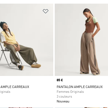
ste de produits favoris
Ajouter à la Liste de produits favor
Prix
85 €
 AMPLE CARREAUX
PANTALON AMPLE CARREAUX
iginals
Femmes Originals
3 couleurs
Nouveau