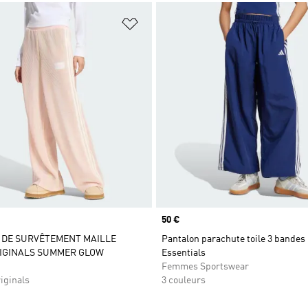
ste de produits favoris
Ajouter à la Liste de produits favor
Prix
50 €
 DE SURVÊTEMENT MAILLE
Pantalon parachute toile 3 bandes 
RIGINALS SUMMER GLOW
Essentials
Femmes Sportswear
iginals
3 couleurs