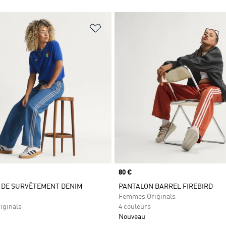
ste de produits favoris
Ajouter à la Liste de produits favor
Prix
80 €
 DE SURVÊTEMENT DENIM
PANTALON BARREL FIREBIRD
Femmes Originals
iginals
4 couleurs
Nouveau