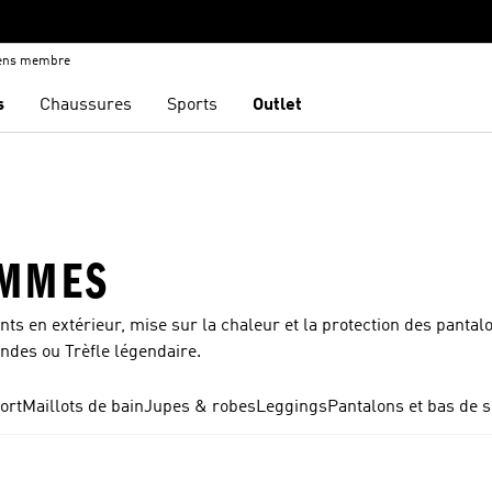
iens membre
s
Chaussures
Sports
Outlet
EMMES
nts en extérieur, mise sur la chaleur et la protection des pant
bandes ou Trèfle légendaire.
ort
Maillots de bain
Jupes & robes
Leggings
Pantalons et bas de 