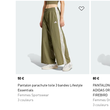
Ajouter à la Li
Prix
50 €
Prix
80 €
Pantalon parachute toile 3 bandes Lifestyle
PANTALON
Essentials
ADIDAS O
Femmes Sportswear
FIREBIRD
3 couleurs
Femmes Or
3 couleurs