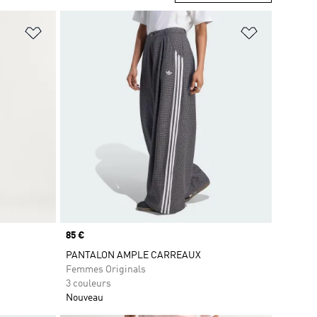
is
Ajouter à la Liste de produits favoris
Ajouter à la
Prix
85 €
PANTALON AMPLE CARREAUX
Femmes Originals
3 couleurs
Nouveau