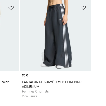
is
Ajouter à la Liste de produits favoris
Ajouter à la
Prix
90 €
icolor
PANTALON DE SURVÊTEMENT FIREBIRD
ADILENIUM
Femmes Originals
2 couleurs