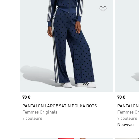
Ajouter à la Li
Prix
70 €
Prix
70 €
PANTALON LARGE SATIN POLKA DOTS
PANTALON 
Femmes Originals
Femmes Or
7 couleurs
7 couleurs
Nouveau