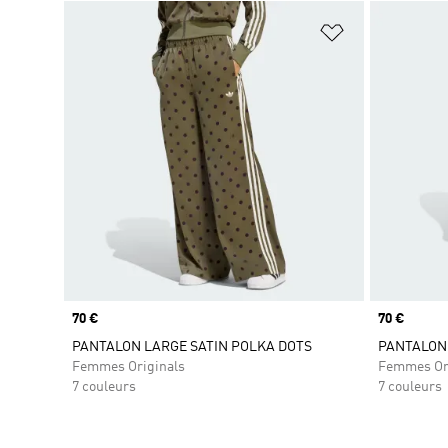
Ajouter à la Li
Prix
70 €
Prix
70 €
PANTALON LARGE SATIN POLKA DOTS
PANTALON 
Femmes Originals
Femmes Or
7 couleurs
7 couleurs