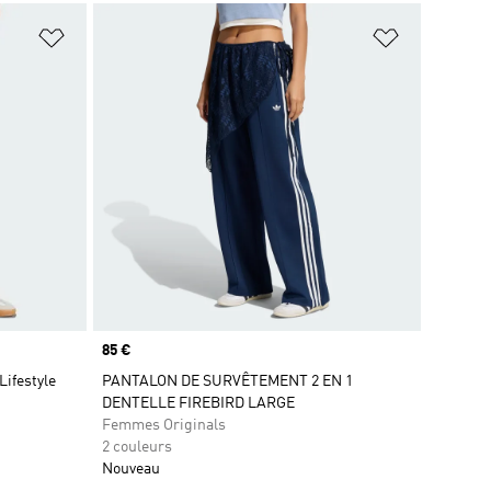
is
Ajouter à la Liste de produits favoris
Ajouter à la
Prix
85 €
Lifestyle
PANTALON DE SURVÊTEMENT 2 EN 1
DENTELLE FIREBIRD LARGE
Femmes Originals
2 couleurs
Nouveau