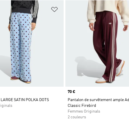
ste de produits favoris
Ajouter à la Liste de produits favor
Prix
70 €
LARGE SATIN POLKA DOTS
Pantalon de survêtement ample Ad
iginals
Classic Firebird
Femmes Originals
2 couleurs