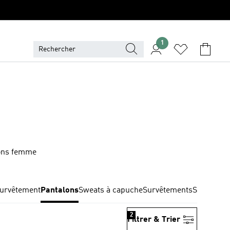
1
alons femme
survêtement
Pantalons
Sweats à capuche
Survêtements
Sweat-shi
2
Filtrer & Trier