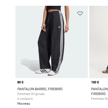
Ajouter à la Li
Prix
80 €
Prix
100 €
PANTALON BARREL FIREBIRD
PANTALON
Femmes Originals
FIREBIRD
4 couleurs
Femmes Or
Nouveau