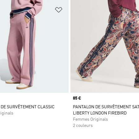
ste de produits favoris
Ajouter à la Liste de produits favor
Prix
85 €
 DE SURVÊTEMENT CLASSIC
PANTALON DE SURVÊTEMENT SAT
iginals
LIBERTY LONDON FIREBIRD
Femmes Originals
2 couleurs