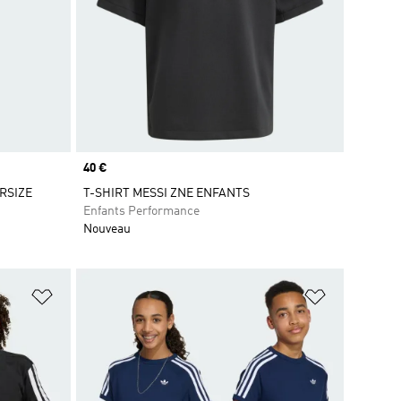
Prix
40 €
RSIZE
T-SHIRT MESSI ZNE ENFANTS
Enfants Performance
Nouveau
is
Ajouter à la Liste de produits favoris
Ajouter à la