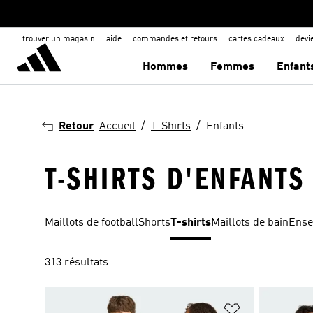
trouver un magasin
aide
commandes et retours
cartes cadeaux
dev
Hommes
Femmes
Enfant
Retour
Accueil
T-Shirts
Enfants
T-SHIRTS D'ENFANTS
Maillots de football
Shorts
T-shirts
Maillots de bain
Ense
313 résultats
Ajouter à la Li