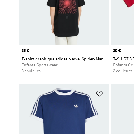
Prix
35 €
Prix
20 €
T-shirt graphique adidas Marvel Spider-Man
T-SHIRT 3
Enfants Sportswear
Enfants Ori
3 couleurs
3 couleurs
Ajouter à la Li