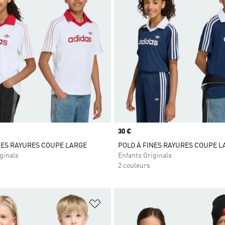
Prix
30 €
NES RAYURES COUPE LARGE
POLO À FINES RAYURES COUPE L
ginals
Enfants Originals
2 couleurs
ste de produits favoris
Ajouter à la Liste de produits favor