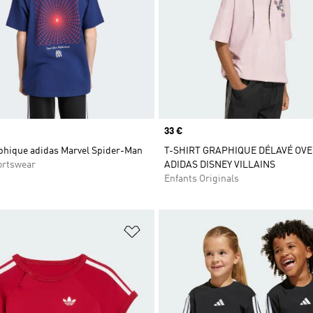
Prix
33 €
aphique adidas Marvel Spider-Man
T-SHIRT GRAPHIQUE DÉLAVÉ OVE
ortswear
ADIDAS DISNEY VILLAINS
Enfants Originals
ste de produits favoris
Ajouter à la Liste de produits favor