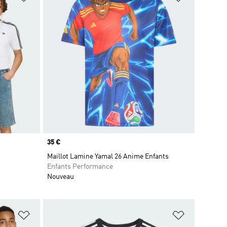
Prix
35 €
Maillot Lamine Yamal 26 Anime Enfants
Enfants Performance
Nouveau
is
Ajouter à la Liste de produits favoris
Ajouter à la