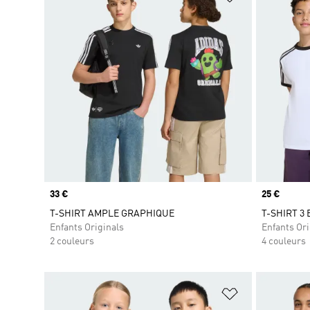
Prix
33 €
Prix
25 €
T-SHIRT AMPLE GRAPHIQUE
T-SHIRT 3
Enfants Originals
Enfants Ori
2 couleurs
4 couleurs
Ajouter à la Li