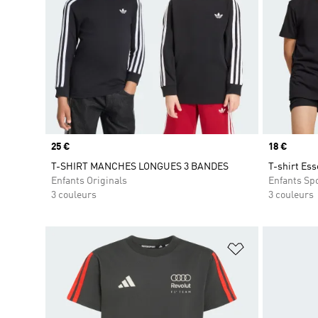
Prix
25 €
Prix
18 €
T-SHIRT MANCHES LONGUES 3 BANDES
T-shirt Ess
Enfants Originals
Enfants Sp
3 couleurs
3 couleurs
Ajouter à la Li