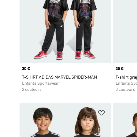
Prix
30 €
Prix
35 €
T-SHIRT ADIDAS MARVEL SPIDER-MAN
T-shirt gr
Enfants Sportswear
Enfants Sp
2 couleurs
3 couleurs
Ajouter à la Li