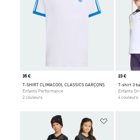
Prix
35 €
Prix
23 €
T-SHIRT CLIMACOOL CLASSICS GARÇONS
T-shirt 3 b
Enfants Performance
Enfants Ori
2 couleurs
4 couleurs
Ajouter à la Li