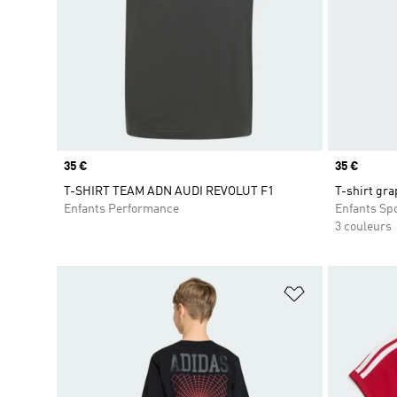
Prix
35 €
Prix
35 €
T-SHIRT TEAM ADN AUDI REVOLUT F1
T-shirt gr
Enfants Performance
Enfants Sp
3 couleurs
Ajouter à la Li