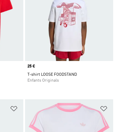
Prix
25 €
T-shirt LOOSE FOODSTAND
Enfants Originals
is
Ajouter à la Liste de produits favoris
Ajouter à la