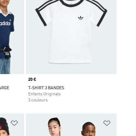
Prix
20 €
ARGE
T-SHIRT 3 BANDES
Enfants Originals
3 couleurs
is
Ajouter à la Liste de produits favoris
Ajouter à la