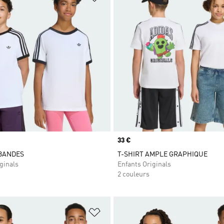
Prix
33 €
 BANDES
T-SHIRT AMPLE GRAPHIQUE
ginals
Enfants Originals
2 couleurs
ste de produits favoris
Ajouter à la Liste de produits favor