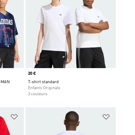
Prix
20 €
R-MAN
T-shirt standard
Enfants Originals
3 couleurs
is
Ajouter à la Liste de produits favoris
Ajouter à la