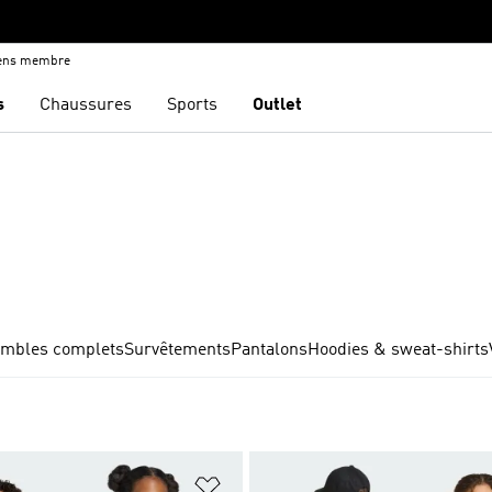
iens membre
s
Chaussures
Sports
Outlet
mbles complets
Survêtements
Pantalons
Hoodies & sweat-shirts
ste de produits favoris
Ajouter à la Liste de produits favor