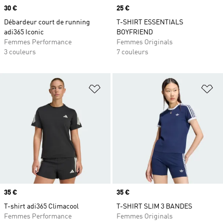
Prix
30 €
Prix
25 €
Débardeur court de running
T-SHIRT ESSENTIALS
adi365 Iconic
BOYFRIEND
Femmes Performance
Femmes Originals
3 couleurs
7 couleurs
Ajouter à la Liste de produits favor
Aj
Prix
35 €
Prix
35 €
T-shirt adi365 Climacool
T-SHIRT SLIM 3 BANDES
Femmes Performance
Femmes Originals