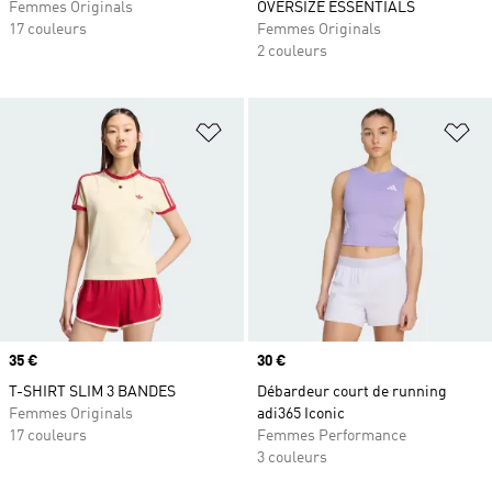
Femmes Originals
OVERSIZE ESSENTIALS
17 couleurs
Femmes Originals
2 couleurs
Ajouter à la Liste de produits favor
Aj
Prix
35 €
Prix
30 €
T-SHIRT SLIM 3 BANDES
Débardeur court de running
Femmes Originals
adi365 Iconic
17 couleurs
Femmes Performance
3 couleurs