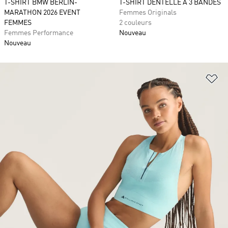
T-SHIRT BMW BERLIN-
T-SHIRT DENTELLE À 3 BANDES
MARATHON 2026 EVENT
Femmes Originals
FEMMES
2 couleurs
Femmes Performance
Nouveau
Nouveau
Aj