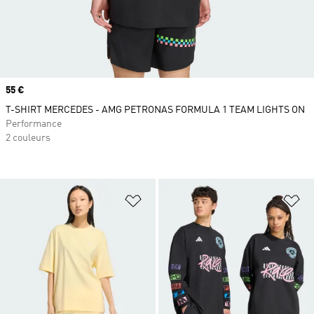
Prix
55 €
T-SHIRT MERCEDES - AMG PETRONAS FORMULA 1 TEAM LIGHTS ON
Performance
2 couleurs
Ajouter à la Liste de produits favor
Aj