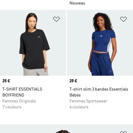
Nouveau
Ajouter à la Liste de produits favor
Aj
Prix
25 €
Prix
25 €
T-SHIRT ESSENTIALS
T-shirt slim 3 bandes Essentials
BOYFRIEND
Bébés
Femmes Originals
Femmes Sportswear
7 couleurs
4 couleurs
Aj