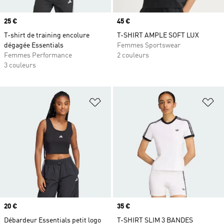
Prix
25 €
Prix
45 €
T-shirt de training encolure
T-SHIRT AMPLE SOFT LUX
dégagée Essentials
Femmes Sportswear
Femmes Performance
2 couleurs
3 couleurs
Ajouter à la Liste de produits favor
Aj
Prix
20 €
Prix
35 €
Débardeur Essentials petit logo
T-SHIRT SLIM 3 BANDES