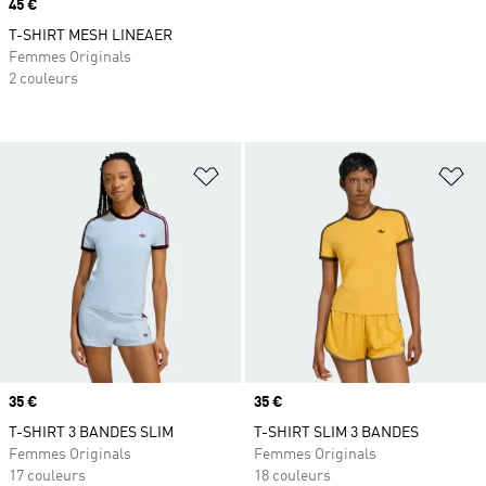
Prix
45 €
T-SHIRT MESH LINEAER
Femmes Originals
2 couleurs
Ajouter à la Liste de produits favor
Aj
Prix
35 €
Prix
35 €
T-SHIRT 3 BANDES SLIM
T-SHIRT SLIM 3 BANDES
Femmes Originals
Femmes Originals
17 couleurs
18 couleurs