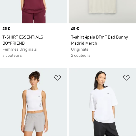
Prix
25 €
Prix
45 €
T-SHIRT ESSENTIALS
T-shirt épais DTmF Bad Bunny
BOYFRIEND
Madrid Merch
Femmes Originals
Originals
7 couleurs
2 couleurs
Ajouter à la Liste de produits favor
Aj