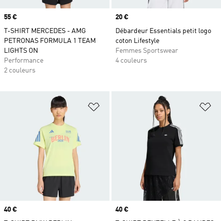
Prix
55 €
Prix
20 €
T-SHIRT MERCEDES - AMG
Débardeur Essentials petit logo
PETRONAS FORMULA 1 TEAM
coton Lifestyle
LIGHTS ON
Femmes Sportswear
Performance
4 couleurs
2 couleurs
Ajouter à la Liste de produits favor
Aj
Prix
40 €
Prix
40 €