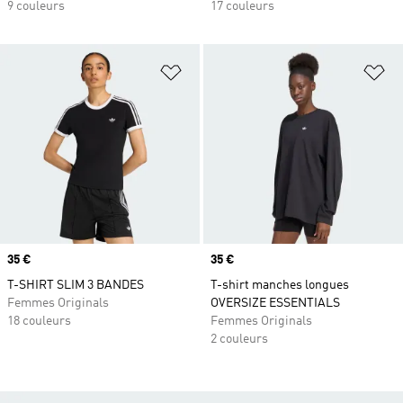
9 couleurs
17 couleurs
Ajouter à la Liste de produits favor
Aj
Prix
35 €
Prix
35 €
T-SHIRT SLIM 3 BANDES
T-shirt manches longues
Femmes Originals
OVERSIZE ESSENTIALS
18 couleurs
Femmes Originals
2 couleurs