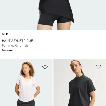
Prix
50 €
HAUT ASYMÉTRIQUE
Femmes Originals
Nouveau
Ajouter à la Liste de produits favor
Aj