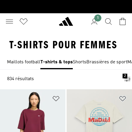
1
T-SHIRTS POUR FEMMES
Maillots football
T-shirts & tops
Shorts
Brassières de sport
Ma
2
834 résultats
Ajouter à la Liste de produits favor
Aj