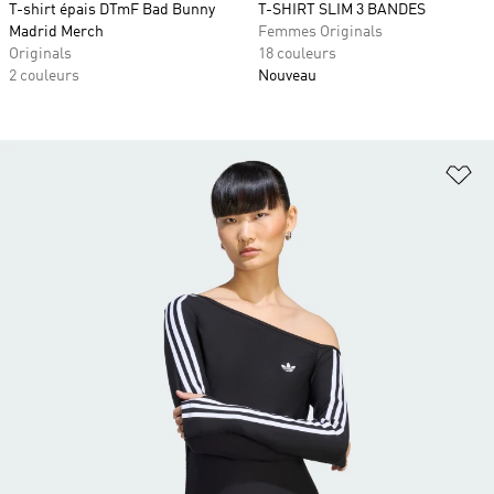
T-shirt épais DTmF Bad Bunny
T-SHIRT SLIM 3 BANDES
Madrid Merch
Femmes Originals
Originals
18 couleurs
2 couleurs
Nouveau
Aj