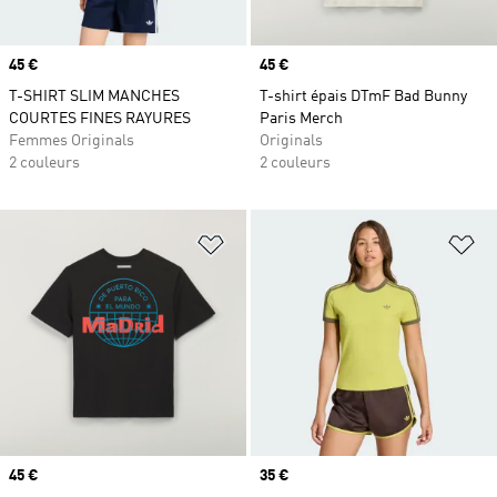
Prix
45 €
Prix
45 €
T-SHIRT SLIM MANCHES
T-shirt épais DTmF Bad Bunny
COURTES FINES RAYURES
Paris Merch
Femmes Originals
Originals
2 couleurs
2 couleurs
Ajouter à la Liste de produits favor
Aj
Prix
45 €
Prix
35 €