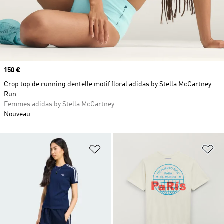
Prix
150 €
Crop top de running dentelle motif floral adidas by Stella McCartney
Run
Femmes adidas by Stella McCartney
Nouveau
Ajouter à la Liste de produits favor
Aj