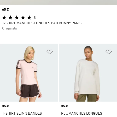
Prix
65 €
(1)
T-SHIRT MANCHES LONGUES BAD BUNNY PARIS
Originals
Ajouter à la Liste de produits favor
Aj
Prix
35 €
Prix
35 €
T-SHIRT SLIM 3 BANDES
Pull MANCHES LONGUES