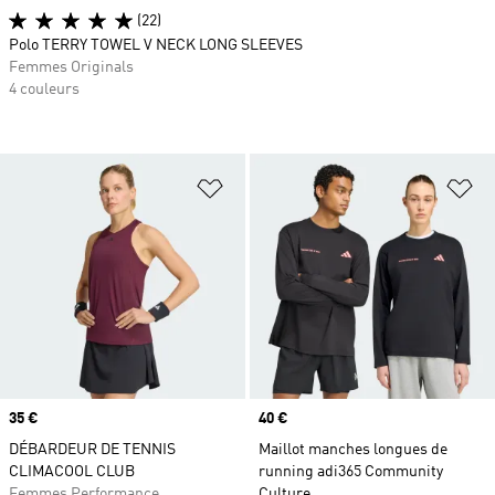
(22)
Polo TERRY TOWEL V NECK LONG SLEEVES
Femmes Originals
4 couleurs
Ajouter à la Liste de produits favor
Aj
Prix
35 €
Prix
40 €
DÉBARDEUR DE TENNIS
Maillot manches longues de
CLIMACOOL CLUB
running adi365 Community
Femmes Performance
Culture