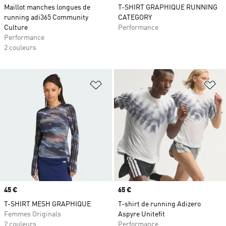
Maillot manches longues de
T-SHIRT GRAPHIQUE RUNNING
running adi365 Community
CATEGORY
Culture
Performance
Performance
2 couleurs
Ajouter à la Liste de produits favor
Aj
Prix
45 €
Prix
65 €
T-SHIRT MESH GRAPHIQUE
T-shirt de running Adizero
Femmes Originals
Aspyre Unitefit
2 couleurs
Performance