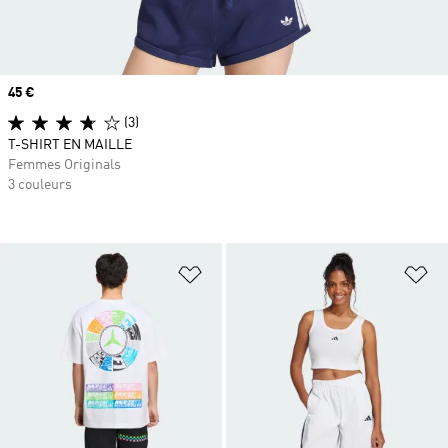
Prix
45 €
(3)
T-SHIRT EN MAILLE
Femmes Originals
3 couleurs
Ajouter à la Liste de produits favor
Aj