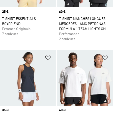
Prix
25 €
Prix
60 €
T-SHIRT ESSENTIALS
T-SHIRT MANCHES LONGUES
BOYFRIEND
MERCEDES - AMG PETRONAS
Femmes Originals
FORMULA 1 TEAM LIGHTS ON
7 couleurs
Performance
2 couleurs
Ajouter à la Liste de produits favor
Aj
Prix
35 €
Prix
40 €