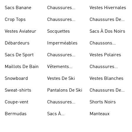
Skateur
Sacs Banane
Chaussures
Vestes Hivernales
Bleues
Crop Tops
Chaussures
Chaussures De
Dorées
Marche
Vestes Aviateur
Socquettes
Sacs À Dos Noirs
Débardeurs
Imperméables
Chaussons
D'escalade
Sacs De Sport
Chaussures
Vestes Polaires
Blanches
Maillots De Bain
Vêtements
Chaussures
Sportifs
D'haltérophilie
Snowboard
Vestes De Ski
Vestes Blanches
Sweat-shirts
Pantalons De Ski
Chaussures De
Basketball
Coupe-vent
Chaussures
Shorts Noirs
Rouges
Bermudas
Sacs À
Manteaux
Bandoulière