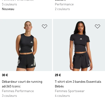
5 couleurs
Performance
Nouveau
2 couleurs
Ajouter à la Liste de produits favor
Aj
Prix
30 €
Prix
25 €
Débardeur court de running
T-shirt slim 3 bandes Essentials
adi365 Iconic
Bébés
Femmes Performance
Femmes Sportswear
3 couleurs
4 couleurs