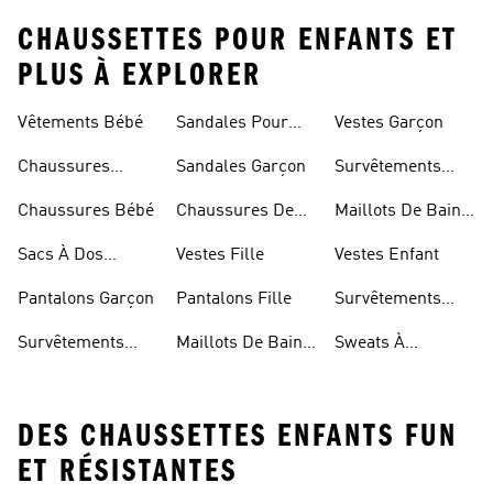
CHAUSSETTES POUR ENFANTS ET
PLUS À EXPLORER
Vêtements Bébé
Sandales Pour
Vestes Garçon
Fille
Chaussures
Sandales Garçon
Survêtements
Enfant
Garçon
Chaussures Bébé
Chaussures De
Maillots De Bain
Foot Enfant
Fille
Sacs À Dos
Vestes Fille
Vestes Enfant
Modèle Enfant
Pantalons Garçon
Pantalons Fille
Survêtements
Fille
Survêtements
Maillots De Bain
Sweats À
Enfant
Enfant
Capuche Fille
DES CHAUSSETTES ENFANTS FUN
ET RÉSISTANTES