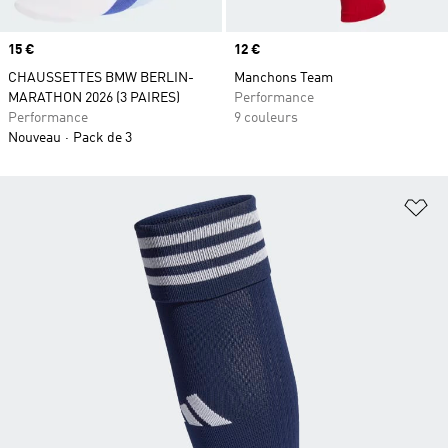
Prix
15 €
Prix
12 €
CHAUSSETTES BMW BERLIN-
Manchons Team
MARATHON 2026 (3 PAIRES)
Performance
Performance
9 couleurs
Nouveau
Pack de 3
Aj