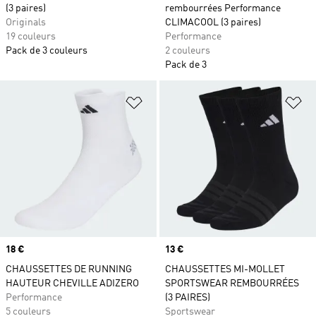
(3 paires)
rembourrées Performance
Originals
CLIMACOOL (3 paires)
19 couleurs
Performance
Pack de 3 couleurs
2 couleurs
Pack de 3
Ajouter à la Liste de produits favor
Aj
Prix
18 €
Prix
13 €
CHAUSSETTES DE RUNNING
CHAUSSETTES MI-MOLLET
HAUTEUR CHEVILLE ADIZERO
SPORTSWEAR REMBOURRÉES
Performance
(3 PAIRES)
5 couleurs
Sportswear