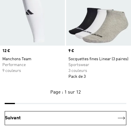
Prix
12 €
Prix
9 €
Manchons Team
Socquettes fines Linear (3 paires)
Performance
Sportswear
9 couleurs
3 couleurs
Pack de 3
Page : 1 sur 12
Suivant