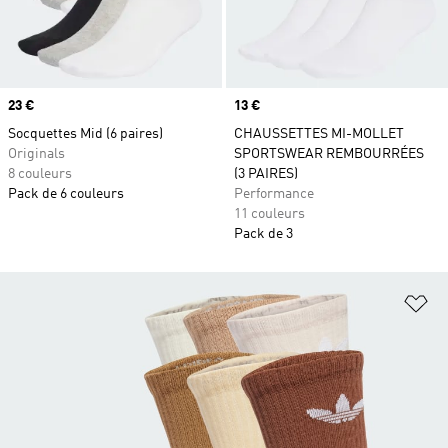
Prix
23 €
Prix
13 €
Socquettes Mid (6 paires)
CHAUSSETTES MI-MOLLET
Originals
SPORTSWEAR REMBOURRÉES
8 couleurs
(3 PAIRES)
Pack de 6 couleurs
Performance
11 couleurs
Pack de 3
Aj