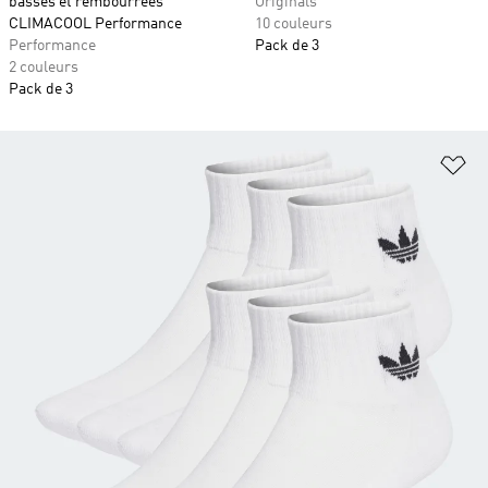
basses et rembourrées
Originals
CLIMACOOL Performance
10 couleurs
Performance
Pack de 3
2 couleurs
Pack de 3
Aj