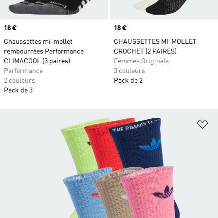
Prix
18 €
Prix
18 €
Chaussettes mi-mollet
CHAUSSETTES MI-MOLLET
rembourrées Performance
CROCHET (2 PAIRES)
CLIMACOOL (3 paires)
Femmes Originals
Performance
3 couleurs
2 couleurs
Pack de 2
Pack de 3
Aj