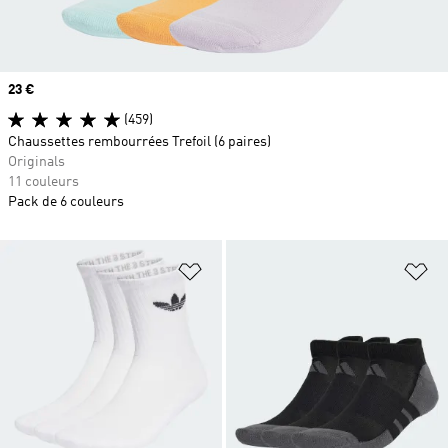
Prix
23 €
(459)
Chaussettes rembourrées Trefoil (6 paires)
Originals
11 couleurs
Pack de 6 couleurs
Ajouter à la Liste de produits favor
Aj