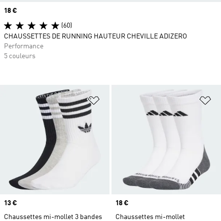
Prix
18 €
(60)
CHAUSSETTES DE RUNNING HAUTEUR CHEVILLE ADIZERO
Performance
5 couleurs
Ajouter à la Liste de produits favor
Aj
Prix
13 €
Prix
18 €
Chaussettes mi-mollet 3 bandes
Chaussettes mi-mollet