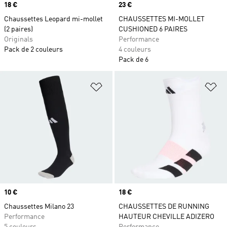
Prix
18 €
Prix
23 €
Chaussettes Leopard mi-mollet
CHAUSSETTES MI-MOLLET
(2 paires)
CUSHIONED 6 PAIRES
Originals
Performance
Pack de 2 couleurs
4 couleurs
Pack de 6
Ajouter à la Liste de produits favor
Aj
Prix
10 €
Prix
18 €
Chaussettes Milano 23
CHAUSSETTES DE RUNNING
Performance
HAUTEUR CHEVILLE ADIZERO