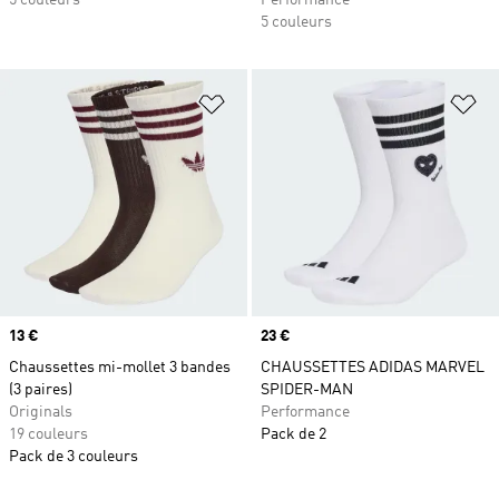
5 couleurs
Performance
5 couleurs
Ajouter à la Liste de produits favor
Aj
Prix
13 €
Prix
23 €
Chaussettes mi-mollet 3 bandes
CHAUSSETTES ADIDAS MARVEL
(3 paires)
SPIDER-MAN
Originals
Performance
19 couleurs
Pack de 2
Pack de 3 couleurs