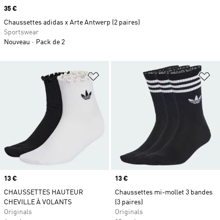
Prix
35 €
Chaussettes adidas x Arte Antwerp (2 paires)
Sportswear
Nouveau
Pack de 2
Ajouter à la Liste de produits favor
Aj
Prix
13 €
Prix
13 €
CHAUSSETTES HAUTEUR
Chaussettes mi-mollet 3 bandes
CHEVILLE À VOLANTS
(3 paires)
Originals
Originals