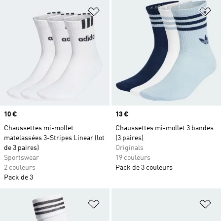
Ajouter à la Liste de produits favor
Aj
Prix
10 €
Prix
13 €
Chaussettes mi-mollet
Chaussettes mi-mollet 3 bandes
matelassées 3-Stripes Linear (lot
(3 paires)
de 3 paires)
Originals
Sportswear
19 couleurs
2 couleurs
Pack de 3 couleurs
Pack de 3
Ajouter à la Liste de produits favor
Aj