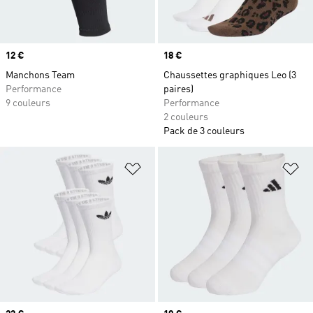
Prix
12 €
Prix
18 €
Manchons Team
Chaussettes graphiques Leo (3
Performance
paires)
9 couleurs
Performance
2 couleurs
Pack de 3 couleurs
Ajouter à la Liste de produits favor
Aj