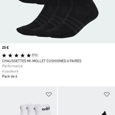
Prix
23 €
(71)
CHAUSSETTES MI-MOLLET CUSHIONED 6 PAIRES
Performance
4 couleurs
Pack de 6
Ajouter à la Liste de produits favor
Aj