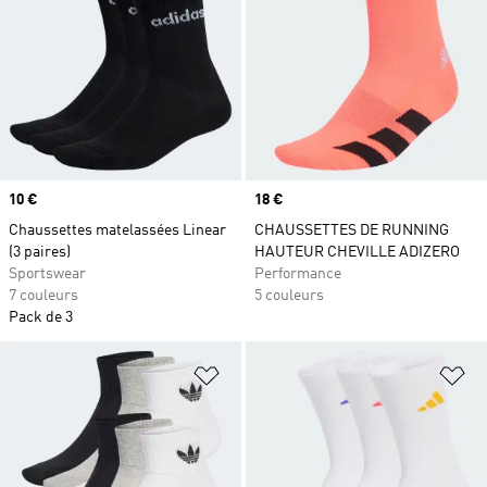
Prix
10 €
Prix
18 €
Chaussettes matelassées Linear
CHAUSSETTES DE RUNNING
(3 paires)
HAUTEUR CHEVILLE ADIZERO
Sportswear
Performance
7 couleurs
5 couleurs
Pack de 3
Ajouter à la Liste de produits favor
Aj