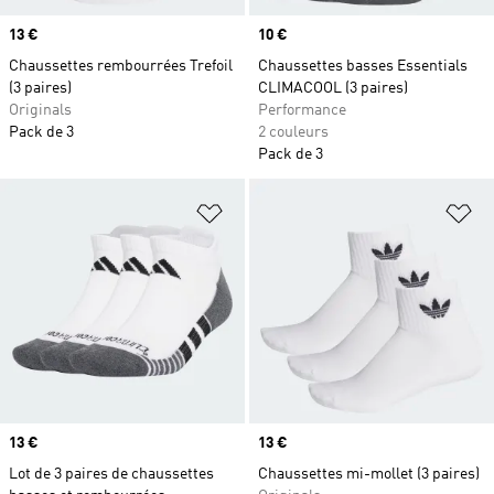
Prix
13 €
Prix
10 €
Chaussettes rembourrées Trefoil
Chaussettes basses Essentials
(3 paires)
CLIMACOOL (3 paires)
Originals
Performance
Pack de 3
2 couleurs
Pack de 3
Ajouter à la Liste de produits favor
Aj
Prix
13 €
Prix
13 €
Lot de 3 paires de chaussettes
Chaussettes mi-mollet (3 paires)