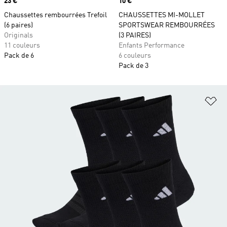
Prix
23 €
Prix
10 €
Chaussettes rembourrées Trefoil
CHAUSSETTES MI-MOLLET
(6 paires)
SPORTSWEAR REMBOURRÉES
Originals
(3 PAIRES)
11 couleurs
Enfants Performance
Pack de 6
6 couleurs
Pack de 3
Aj