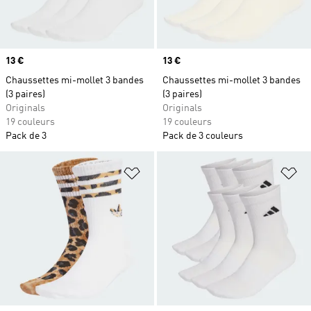
Prix
13 €
Prix
13 €
Chaussettes mi-mollet 3 bandes
Chaussettes mi-mollet 3 bandes
(3 paires)
(3 paires)
Originals
Originals
19 couleurs
19 couleurs
Pack de 3
Pack de 3 couleurs
Ajouter à la Liste de produits favor
Aj