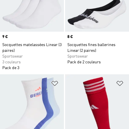
Prix
9 €
Prix
8 €
Socquettes matelassées Linear (3
Socquettes fines ballerines
paires)
Linear (2 paires)
Sportswear
Sportswear
3 couleurs
Pack de 2 couleurs
Pack de 3
Ajouter à la Liste de produits favor
Aj