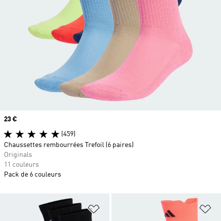
Prix
23 €
(459)
Chaussettes rembourrées Trefoil (6 paires)
Originals
11 couleurs
Pack de 6 couleurs
Ajouter à la Liste de produits favor
Aj