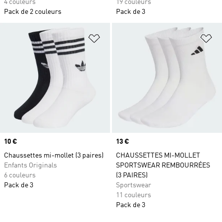
4 couleurs
19 couleurs
Pack de 2 couleurs
Pack de 3
Ajouter à la Liste de produits favor
Aj
Prix
10 €
Prix
13 €
Chaussettes mi-mollet (3 paires)
CHAUSSETTES MI-MOLLET
Enfants Originals
SPORTSWEAR REMBOURRÉES
6 couleurs
(3 PAIRES)
Pack de 3
Sportswear
11 couleurs
Pack de 3