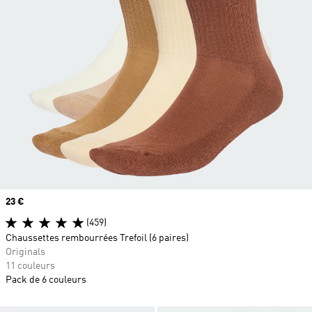
Prix
23 €
(459)
Chaussettes rembourrées Trefoil (6 paires)
Originals
11 couleurs
Pack de 6 couleurs