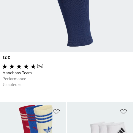
Prix
12 €
(74)
Manchons Team
Performance
9 couleurs
Ajouter à la Liste de produits favor
Aj