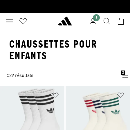
1
CHAUSSETTES POUR
ENFANTS
2
529 résultats
Ajouter à la Liste de produits favor
Aj