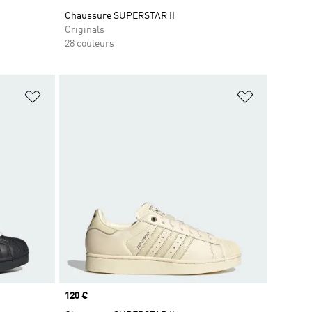
Chaussure SUPERSTAR II
Originals
28 couleurs
is
Ajouter à la Liste de produits favoris
Ajouter à la
Prix
120 €