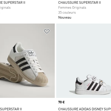
 SUPERSTAR II
CHAUSSURE SUPERSTAR II
iginals
Femmes Originals
s
35 couleurs
Nouveau
ste de produits favoris
Ajouter à la Liste de produits favor
Prix
70 €
 SUPERSTAR II
CHAUSSURE ADIDAS DISNEY SUPE