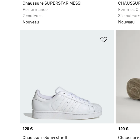
Chaussure SUPERSTAR MESSI
CHAUSSURE
Performance
Femmes Or
2 couleurs
35 couleur
Nouveau
Nouveau
Ajouter à la Li
Prix
120 €
Prix
120 €
Chaussure Superstar II
Chaussure