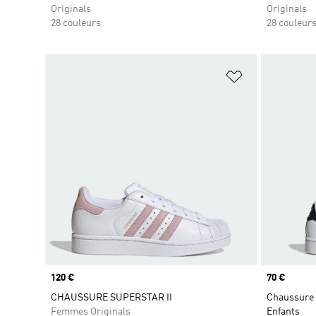
Originals
Originals
28 couleurs
28 couleur
Ajouter à la Li
Prix
120 €
Prix
70 €
CHAUSSURE SUPERSTAR II
Chaussure 
Femmes Originals
Enfants