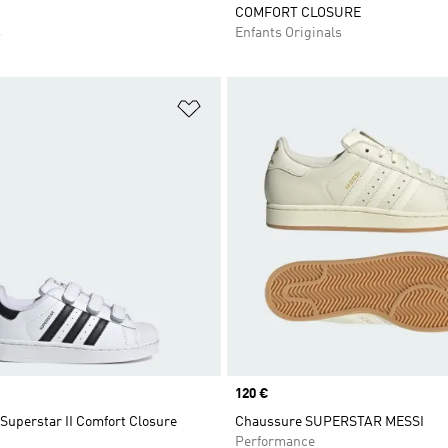
COMFORT CLOSURE
s
Enfants Originals
ste de produits favoris
Ajouter à la Liste de produits favor
Prix
120 €
Superstar II Comfort Closure
Chaussure SUPERSTAR MESSI
Performance