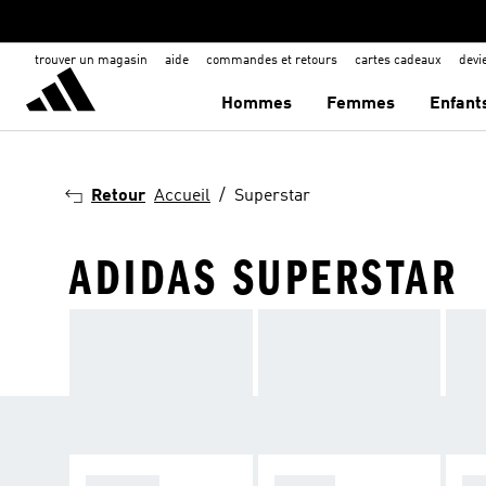
trouver un magasin
aide
commandes et retours
cartes cadeaux
dev
Hommes
Femmes
Enfant
Retour
Accueil
Superstar
ADIDAS SUPERSTAR
SPEZIAL
SAMBA
GA