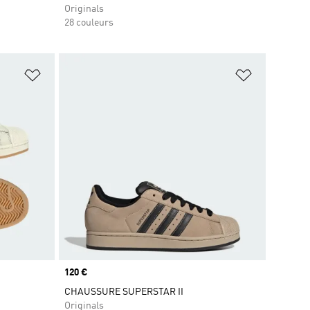
Originals
28 couleurs
is
Ajouter à la Liste de produits favoris
Ajouter à la
Prix
120 €
CHAUSSURE SUPERSTAR II
Originals