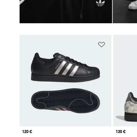
Ajouter à la Li
Prix
120 €
Prix
130 €