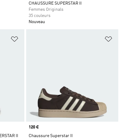
CHAUSSURE SUPERSTAR II
Femmes Originals
35 couleurs
Nouveau
is
Ajouter à la Liste de produits favoris
Ajouter à la
Prix
120 €
RSTAR II
Chaussure Superstar II