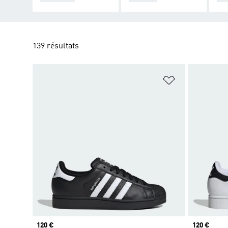
139 résultats
Ajouter à la Li
Prix
120 €
Prix
120 €