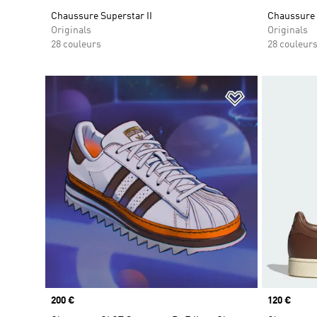
Chaussure Superstar II
Chaussure 
Originals
Originals
28 couleurs
28 couleur
Ajouter à la Li
Prix
200 €
Prix
120 €