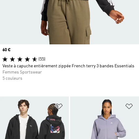
Prix
60 €
(55)
Veste à capuche entièrement zippée French terry 3 bandes Essentials
Femmes Sportswear
5 couleurs
Ajouter à la Liste de produits favor
Aj