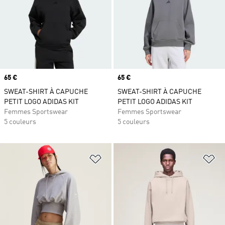
Prix
65 €
Prix
65 €
SWEAT-SHIRT À CAPUCHE
SWEAT-SHIRT À CAPUCHE
PETIT LOGO ADIDAS KIT
PETIT LOGO ADIDAS KIT
Femmes Sportswear
Femmes Sportswear
5 couleurs
5 couleurs
Ajouter à la Liste de produits favor
Aj