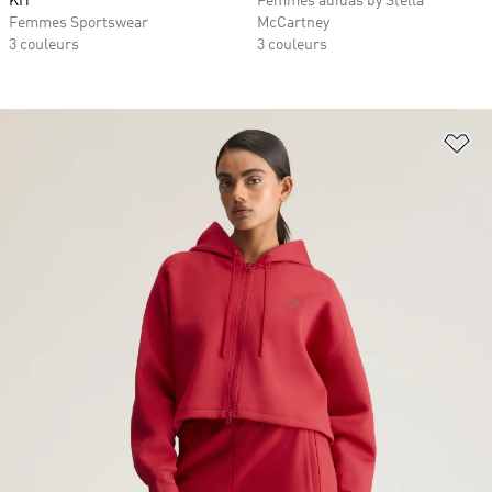
KIT
Femmes adidas by Stella
Femmes Sportswear
McCartney
3 couleurs
3 couleurs
Aj