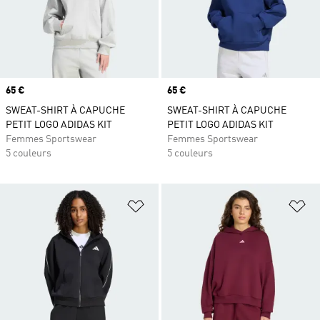
Prix
65 €
Prix
65 €
SWEAT-SHIRT À CAPUCHE
SWEAT-SHIRT À CAPUCHE
PETIT LOGO ADIDAS KIT
PETIT LOGO ADIDAS KIT
Femmes Sportswear
Femmes Sportswear
5 couleurs
5 couleurs
Ajouter à la Liste de produits favor
Aj