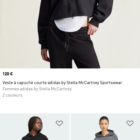
Prix
120 €
Veste à capuche courte adidas by Stella McCartney Sportswear
Femmes adidas by Stella McCartney
2 couleurs
Ajouter à la Liste de produits favor
Aj