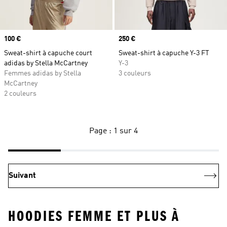
Prix
100 €
Prix
250 €
Sweat-shirt à capuche court
Sweat-shirt à capuche Y-3 FT
adidas by Stella McCartney
Y-3
Femmes adidas by Stella
3 couleurs
McCartney
2 couleurs
Page : 1 sur 4
Suivant
HOODIES FEMME ET PLUS À