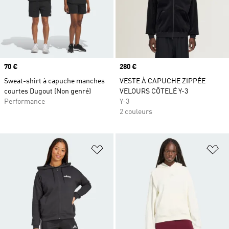
Prix
70 €
Prix
280 €
Sweat-shirt à capuche manches
VESTE À CAPUCHE ZIPPÉE
courtes Dugout (Non genré)
VELOURS CÔTELÉ Y-3
Performance
Y-3
2 couleurs
Ajouter à la Liste de produits favor
Aj