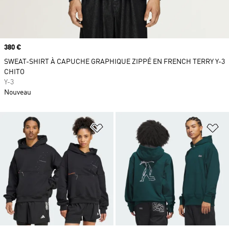
Prix
380 €
SWEAT-SHIRT À CAPUCHE GRAPHIQUE ZIPPÉ EN FRENCH TERRY Y-3
CHITO
Y-3
Nouveau
Ajouter à la Liste de produits favor
Aj