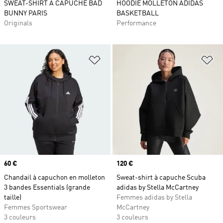
SWEAT-SHIRT À CAPUCHE BAD
HOODIE MOLLETON ADIDAS
BUNNY PARIS
BASKETBALL
Originals
Performance
Ajouter à la Liste de produits favor
Aj
Prix
60 €
Prix
120 €
Chandail à capuchon en molleton
Sweat-shirt à capuche Scuba
3 bandes Essentials (grande
adidas by Stella McCartney
taille)
Femmes adidas by Stella
Femmes Sportswear
McCartney
3 couleurs
3 couleurs