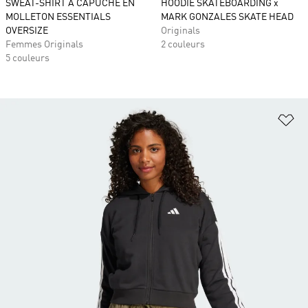
SWEAT-SHIRT À CAPUCHE EN
HOODIE SKATEBOARDING x
MOLLETON ESSENTIALS
MARK GONZALES SKATE HEAD
OVERSIZE
Originals
Femmes Originals
2 couleurs
5 couleurs
Aj