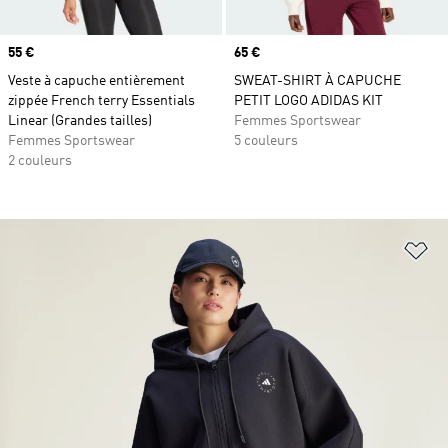
Prix
55 €
Prix
65 €
Veste à capuche entièrement
SWEAT-SHIRT À CAPUCHE
zippée French terry Essentials
PETIT LOGO ADIDAS KIT
Linear (Grandes tailles)
Femmes Sportswear
Femmes Sportswear
5 couleurs
2 couleurs
Aj