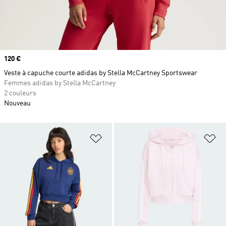
Prix
120 €
Veste à capuche courte adidas by Stella McCartney Sportswear
Femmes adidas by Stella McCartney
2 couleurs
Nouveau
Ajouter à la Liste de produits favor
Aj