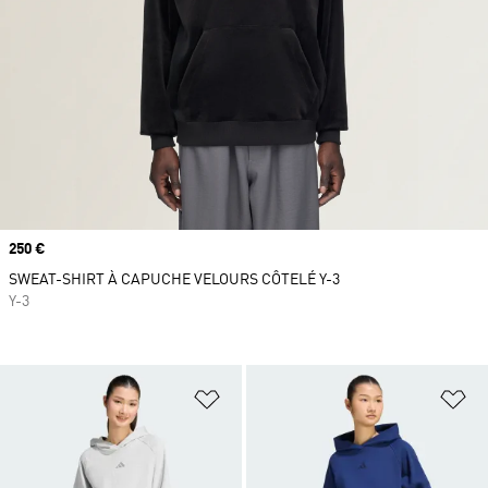
Prix
250 €
SWEAT-SHIRT À CAPUCHE VELOURS CÔTELÉ Y-3
Y-3
Ajouter à la Liste de produits favor
Aj