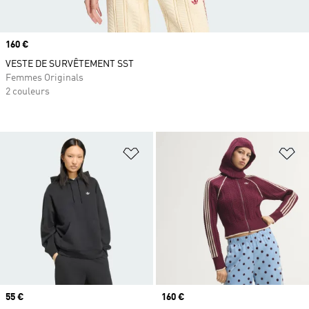
Prix
160 €
VESTE DE SURVÊTEMENT SST
Femmes Originals
2 couleurs
Ajouter à la Liste de produits favor
Aj
Prix
55 €
Prix
160 €