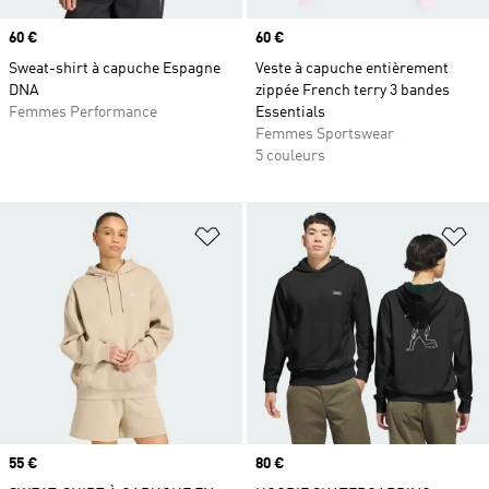
Prix
60 €
Prix
60 €
Sweat-shirt à capuche Espagne
Veste à capuche entièrement
DNA
zippée French terry 3 bandes
Femmes Performance
Essentials
Femmes Sportswear
5 couleurs
Ajouter à la Liste de produits favor
Aj
Prix
55 €
Prix
80 €