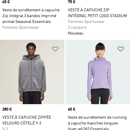
Prix
65 €
Prix
75 €
Veste de survêtement à capuche
VESTE À CAPUCHE ZIP
Zip intégral 3 bandes Imprimé
INTÉGRAL PETIT LOGO STADIUM
animal Seasonal Essentials
Femmes Sportswear
Femmes Sportswear
2 couleurs
Nouveau
Ajouter à la Liste de produits favor
Aj
Prix
280 €
Prix
60 €
VESTE À CAPUCHE ZIPPÉE
Veste de survêtement de running
VELOURS CÔTELÉ Y-3
à capuche manches longues
Y-3
hiver adi365 Essentials