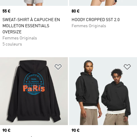
Prix
55 €
Prix
80 €
SWEAT-SHIRT À CAPUCHE EN
HOODY CROPPED SST 2.0
MOLLETON ESSENTIALS
Femmes Originals
OVERSIZE
Femmes Originals
5 couleurs
Ajouter à la Liste de produits favor
Aj
Prix
90 €
Prix
90 €