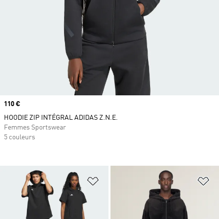
Prix
110 €
HOODIE ZIP INTÉGRAL ADIDAS Z.N.E.
Femmes Sportswear
5 couleurs
Ajouter à la Liste de produits favor
Aj