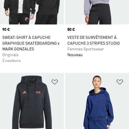
Prix
90 €
Prix
80 €
SWEAT-SHIRT À CAPUCHE
VESTE DE SURVÊTEMENT À
GRAPHIQUE SKATEBOARDING x
CAPUCHE 3 STRIPES STUDIO
MARK GONZALES
Femmes Sportswear
Originals
Nouveau
2 couleurs
Ajouter à la Liste de produits favor
Aj