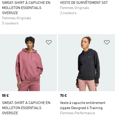
SWEAT-SHIRT À CAPUCHE EN
VESTE DE SURVÊTEMENT SST
MOLLETON ESSENTIALS
Femmes Originals
OVERSIZE
2 couleurs
Femmes Originals
5 couleurs
Ajouter à la Liste de produits favor
Aj
Prix
55 €
Prix
70 €
SWEAT-SHIRT À CAPUCHE EN
Veste à capuche entièrement
MOLLETON ESSENTIALS
zippée Designed 4 Training
OVERSIZE
Femmes Performance