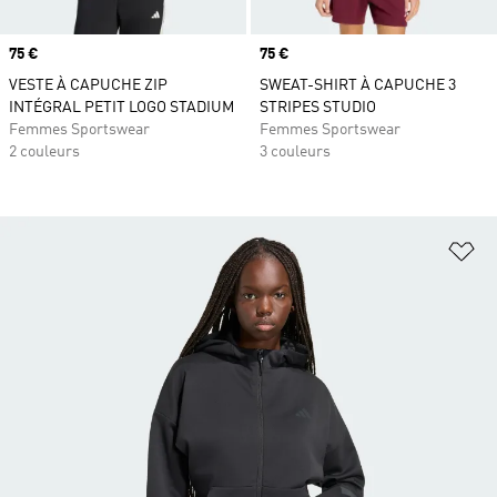
Prix
75 €
Prix
75 €
VESTE À CAPUCHE ZIP
SWEAT-SHIRT À CAPUCHE 3
INTÉGRAL PETIT LOGO STADIUM
STRIPES STUDIO
Femmes Sportswear
Femmes Sportswear
2 couleurs
3 couleurs
Aj