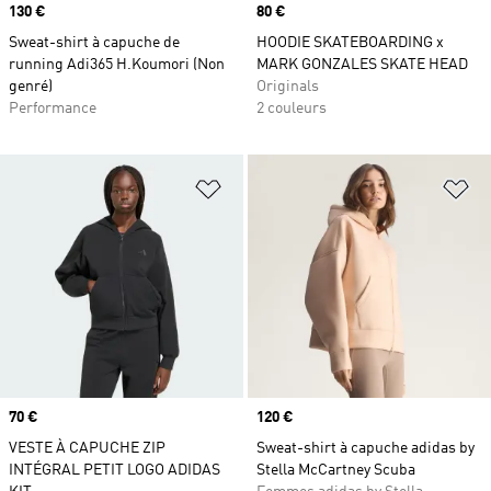
Prix
130 €
Prix
80 €
Sweat-shirt à capuche de
HOODIE SKATEBOARDING x
running Adi365 H.Koumori (Non
MARK GONZALES SKATE HEAD
genré)
Originals
Performance
2 couleurs
Ajouter à la Liste de produits favor
Aj
Prix
70 €
Prix
120 €
VESTE À CAPUCHE ZIP
Sweat-shirt à capuche adidas by
INTÉGRAL PETIT LOGO ADIDAS
Stella McCartney Scuba