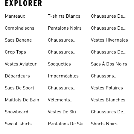
EXPLORER
Manteaux
T-shirts Blancs
Chaussures De
Rugby
Combinaisons
Pantalons Noirs
Chaussures De
Skateur
Sacs Banane
Chaussures
Vestes Hivernales
Bleues
Crop Tops
Chaussures
Chaussures De
Dorées
Marche
Vestes Aviateur
Socquettes
Sacs À Dos Noirs
Débardeurs
Imperméables
Chaussons
D'escalade
Sacs De Sport
Chaussures
Vestes Polaires
Blanches
Maillots De Bain
Vêtements
Vestes Blanches
Sportifs
Snowboard
Vestes De Ski
Chaussures De
Basketball
Sweat-shirts
Pantalons De Ski
Shorts Noirs