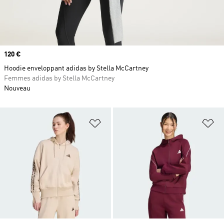
Prix
120 €
Hoodie enveloppant adidas by Stella McCartney
Femmes adidas by Stella McCartney
Nouveau
Ajouter à la Liste de produits favor
Aj