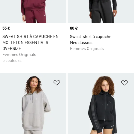
Prix
55 €
Prix
80 €
SWEAT-SHIRT À CAPUCHE EN
Sweat-shirt à capuche
MOLLETON ESSENTIALS
Neuclassics
OVERSIZE
Femmes Originals
Femmes Originals
5 couleurs
Ajouter à la Liste de produits favor
Aj