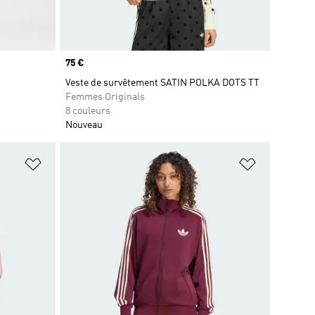
Prix
75 €
Veste de survêtement SATIN POLKA DOTS TT
Femmes Originals
8 couleurs
Nouveau
is
Ajouter à la Liste de produits favoris
Ajouter à la