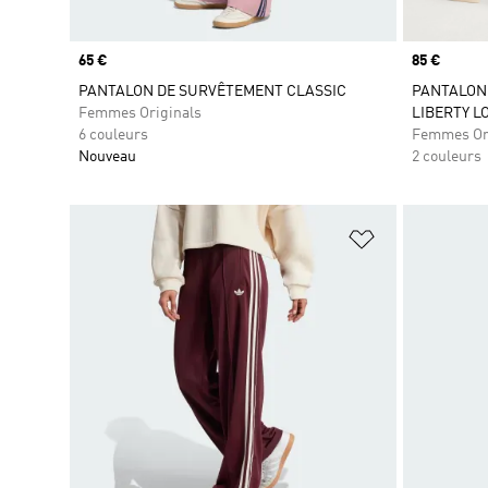
Prix
65 €
Prix
85 €
PANTALON DE SURVÊTEMENT CLASSIC
PANTALON 
Femmes Originals
LIBERTY L
6 couleurs
Femmes Or
Nouveau
2 couleurs
Ajouter à la Li