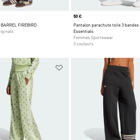
Prix
50 €
BARREL FIREBIRD
Pantalon parachute toile 3 bandes 
iginals
Essentials
Femmes Sportswear
3 couleurs
ste de produits favoris
Ajouter à la Liste de produits favor