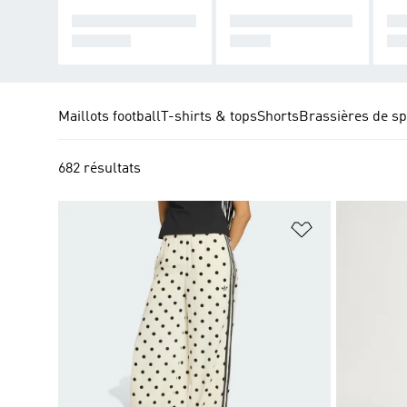
HAUTS DE SURVÊ
BAS DE SURVÊTE
EN
TEMENT
MENT
PL
Maillots football
T-shirts & tops
Shorts
Brassières de sp
682 résultats
Ajouter à la Li