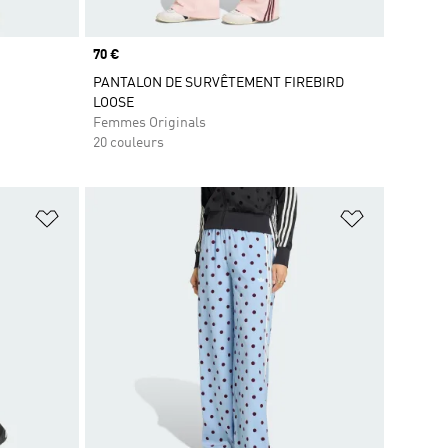
Prix
70 €
PANTALON DE SURVÊTEMENT FIREBIRD
LOOSE
Femmes Originals
20 couleurs
is
Ajouter à la Liste de produits favoris
Ajouter à la