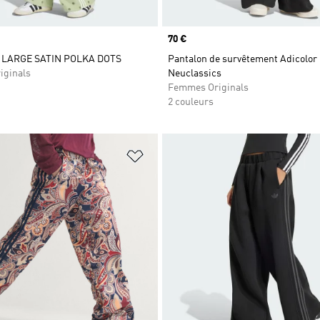
Prix
70 €
LARGE SATIN POLKA DOTS
Pantalon de survêtement Adicolor
iginals
Neuclassics
Femmes Originals
2 couleurs
ste de produits favoris
Ajouter à la Liste de produits favor