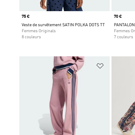
Prix
75 €
Prix
70 €
Veste de survêtement SATIN POLKA DOTS TT
PANTALON 
Femmes Originals
Femmes Or
8 couleurs
7 couleurs
Ajouter à la Li