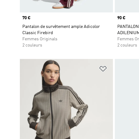
Prix
70 €
Prix
90 €
Pantalon de survêtement ample Adicolor
PANTALON
Classic Firebird
ADILENIU
Femmes Originals
Femmes Or
2 couleurs
2 couleurs
Ajouter à la Li