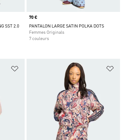
Prix
70 €
G SST 2.0
PANTALON LARGE SATIN POLKA DOTS
Femmes Originals
7 couleurs
is
Ajouter à la Liste de produits favoris
Ajouter à la