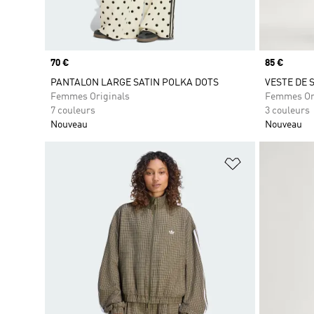
Prix
70 €
Prix
85 €
PANTALON LARGE SATIN POLKA DOTS
VESTE DE
Femmes Originals
Femmes Or
7 couleurs
3 couleurs
Nouveau
Nouveau
Ajouter à la Li