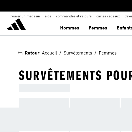
trouver un magasin
aide
commandes et retours
cartes cadeaux
dev
Hommes
Femmes
Enfant
Retour
Accueil
Survêtements
Femmes
SURVÊTEMENTS POU
SURVÊTEMENTS