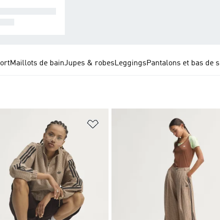
SEMBLES COM
ETS
ort
Maillots de bain
Jupes & robes
Leggings
Pantalons et bas de 
ste de produits favoris
Ajouter à la Liste de produits favor