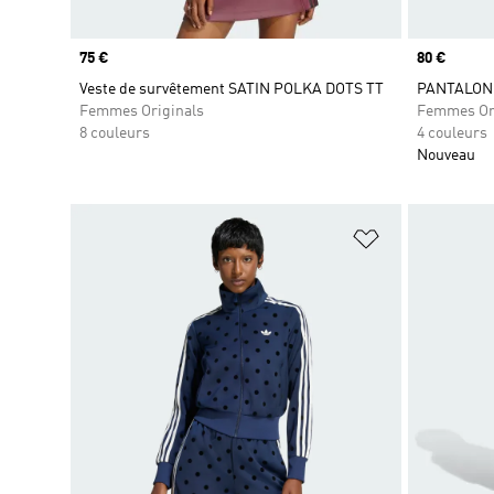
Prix
75 €
Prix
80 €
Veste de survêtement SATIN POLKA DOTS TT
PANTALON 
Femmes Originals
Femmes Or
8 couleurs
4 couleurs
Nouveau
Ajouter à la Li