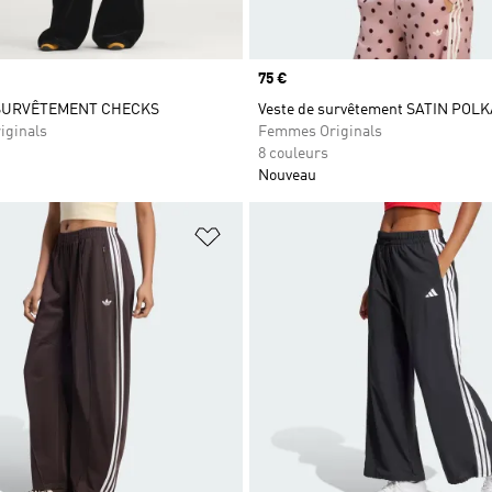
Prix
75 €
 SURVÊTEMENT CHECKS
Veste de survêtement SATIN POL
iginals
Femmes Originals
8 couleurs
Nouveau
ste de produits favoris
Ajouter à la Liste de produits favor