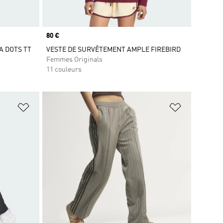
Prix
80 €
KA DOTS TT
VESTE DE SURVÊTEMENT AMPLE FIREBIRD
Femmes Originals
11 couleurs
is
Ajouter à la Liste de produits favoris
Ajouter à la