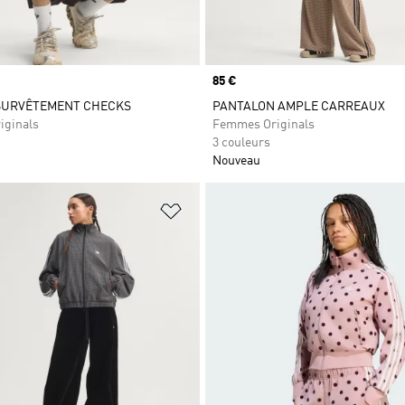
Prix
85 €
 SURVÊTEMENT CHECKS
PANTALON AMPLE CARREAUX
iginals
Femmes Originals
3 couleurs
Nouveau
ste de produits favoris
Ajouter à la Liste de produits favor