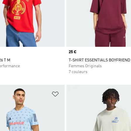
Prix
25 €
6 T M
T-SHIRT ESSENTIALS BOYFRIEND
rformance
Femmes Originals
7 couleurs
ste de produits favoris
Ajouter à la Liste de produits favor