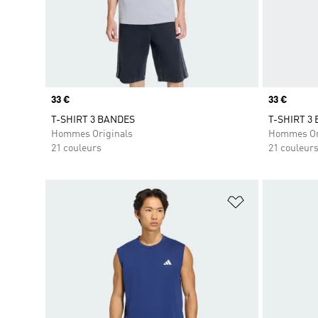
Prix
33 €
Prix
33 €
T-SHIRT 3 BANDES
T-SHIRT 3
Hommes Originals
Hommes Or
21 couleurs
21 couleur
Ajouter à la Li