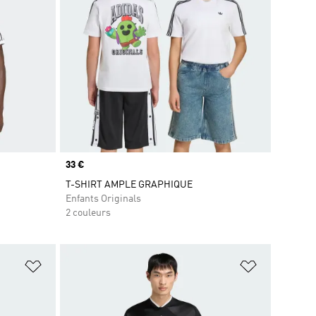
Prix
33 €
T-SHIRT AMPLE GRAPHIQUE
Enfants Originals
2 couleurs
is
Ajouter à la Liste de produits favoris
Ajouter à la