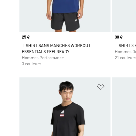
Prix
25 €
Prix
30 €
T-SHIRT SANS MANCHES WORKOUT
T-SHIRT 3
ESSENTIALS FEELREADY
Hommes Or
Hommes Performance
21 couleur
3 couleurs
Ajouter à la Li