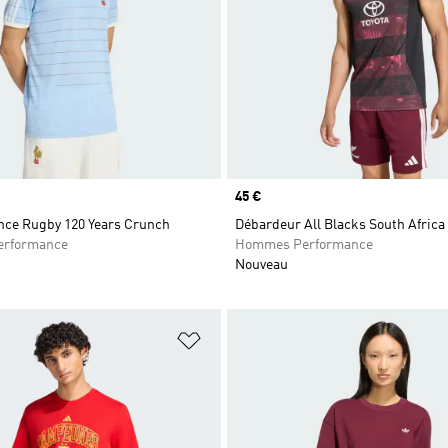
Prix
45 €
ance Rugby 120 Years Crunch
Débardeur All Blacks South Africa
rformance
Hommes Performance
Nouveau
ste de produits favoris
Ajouter à la Liste de produits favor