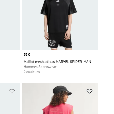
Prix
55 €
Maillot mesh adidas MARVEL SPIDER-MAN
Hommes Sportswear
2 couleurs
is
Ajouter à la Liste de produits favoris
Ajouter à la