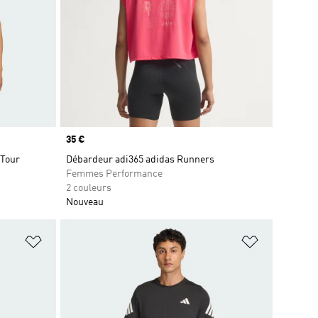
Prix
35 €
 Tour
Débardeur adi365 adidas Runners
Femmes Performance
2 couleurs
Nouveau
is
Ajouter à la Liste de produits favoris
Ajouter à la