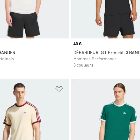
Prix
40 €
 BANDES
DÉBARDEUR D4T Primelift 3 BAN
iginals
Hommes Performance
s
3 couleurs
ste de produits favoris
Ajouter à la Liste de produits favor