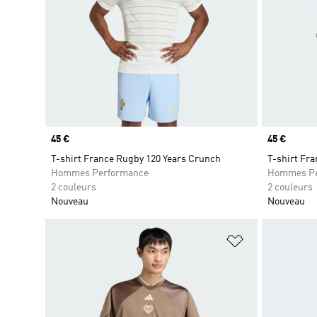
Prix
45 €
Prix
45 €
T-shirt France Rugby 120 Years Crunch
T-shirt Fr
Hommes Performance
Hommes Pe
2 couleurs
2 couleurs
Nouveau
Nouveau
Ajouter à la Li