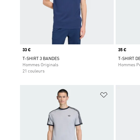
Prix
33 €
Prix
35 €
T-SHIRT 3 BANDES
T-SHIRT D
Hommes Originals
Hommes Pe
21 couleurs
Ajouter à la Li