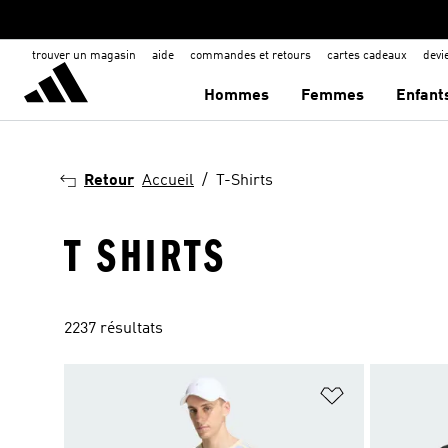
trouver un magasin
aide
commandes et retours
cartes cadeaux
dev
Hommes
Femmes
Enfant
Retour
Accueil
T-Shirts
T SHIRTS
2237 résultats
Ajouter à la Li