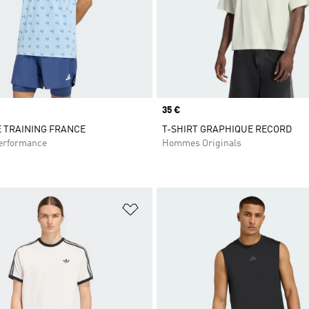
Prix
35 €
E TRAINING FRANCE
T-SHIRT GRAPHIQUE RECORD
rformance
Hommes Originals
ste de produits favoris
Ajouter à la Liste de produits favor