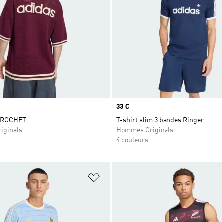
Prix
33 €
CROCHET
T-shirt slim 3 bandes Ringer
iginals
Hommes Originals
4 couleurs
ste de produits favoris
Ajouter à la Liste de produits favor