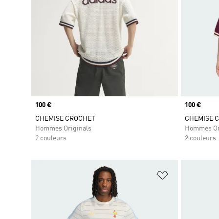
Prix
100 €
Prix
100 €
CHEMISE CROCHET
CHEMISE 
Hommes Originals
Hommes Or
2 couleurs
2 couleurs
Ajouter à la Li