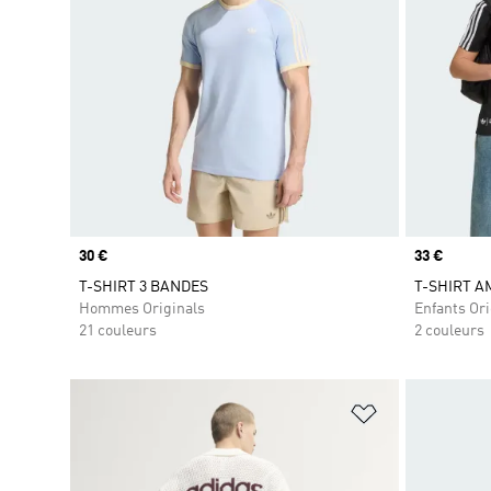
Prix
30 €
Prix
33 €
T-SHIRT 3 BANDES
T-SHIRT A
Hommes Originals
Enfants Ori
21 couleurs
2 couleurs
Ajouter à la Li