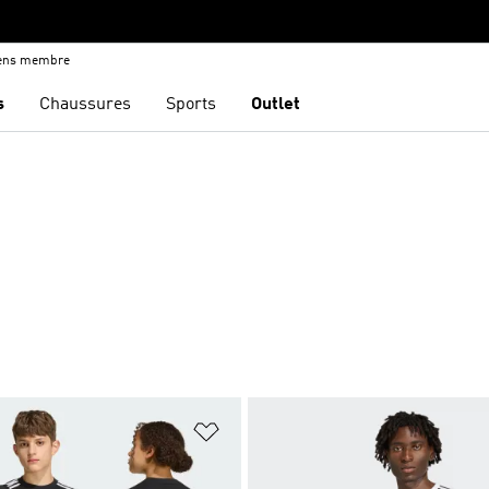
iens membre
s
Chaussures
Sports
Outlet
ste de produits favoris
Ajouter à la Liste de produits favor