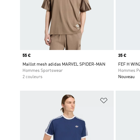
Prix
55 €
Prix
35 €
Maillot mesh adidas MARVEL SPIDER-MAN
FEF H WIN2
Hommes Sportswear
Hommes Pe
2 couleurs
Nouveau
Ajouter à la Li