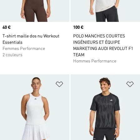
Prix
40 €
Prix
100 €
T-shirt maille dos nu Workout
POLO MANCHES COURTES
Essentials
INGÉNIEURS ET ÉQUIPE
Femmes Performance
MARKETING AUDI REVOLUT F1
2 couleurs
TEAM
Hommes Performance
Ajouter à la Liste de produits favor
Aj