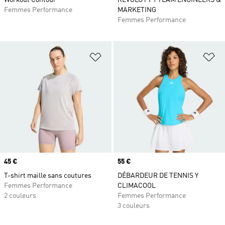
Workout Contour
REVOLUT F1 TEAM ENGINEERS &
Femmes Performance
MARKETING
Femmes Performance
Ajouter à la Liste de produits favor
Aj
Prix
45 €
Prix
55 €
T-shirt maille sans coutures
DÉBARDEUR DE TENNIS Y
Femmes Performance
CLIMACOOL
2 couleurs
Femmes Performance
3 couleurs