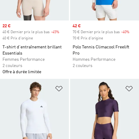
Prix soldé
22 €
Prix soldé
42 €
40 € Dernier prix le plus bas
-45%
Rabais
70 € Dernier prix le plus bas
-40%
Rabai
40 € Prix d'origine
70 € Prix d'origine
T-shirt d’entraînement brillant
Polo Tennis Climacool Freelift
Essentials
Pro
Femmes Performance
Hommes Performance
2 couleurs
2 couleurs
Offre à durée limitée
Ajouter à la Liste de produits favor
Aj