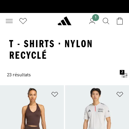
1
T - SHIRTS · NYLON
RECYCLÉ
2
23 résultats
Ajouter à la Liste de produits favor
Aj