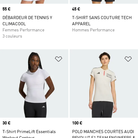
Prix
55 €
Prix
45 €
DÉBARDEUR DE TENNIS Y
T-SHIRT SANS COUTURE TECH
CLIMACOOL
APPAREL
Femmes Performance
Hommes Performance
3 couleurs
Ajouter à la Liste de produits favor
Aj
Prix
30 €
Prix
100 €
T-Shirt PrimeLift Essentials
POLO MANCHES COURTES AUDI