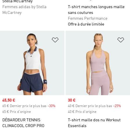
Stella McCartney
Femmes adidas by Stella
T-shirt manches longues maille
McCartney
sans coutures
Femmes Performance
Offre à durée limitée
Ajouter à la Liste de produits favor
Aj
Prix soldé
45,50 €
Prix soldé
30 €
65 € Dernier prix le plus bas
-30%
Rabais
40 € Dernier prix le plus bas
-25%
Rabai
65 € Prix d'origine
40 € Prix d'origine
DÉBARDEUR TENNIS
T-shirt maille dos nu Workout
CLIMACOOL CROP PRO
Essentials