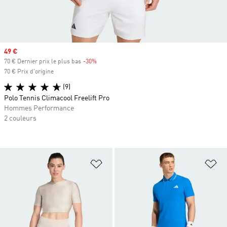
Prix soldé
49 €
70 € Dernier prix le plus bas
-30%
Rabais
70 € Prix d'origine
(9)
Polo Tennis Climacool Freelift Pro
Hommes Performance
2 couleurs
Ajouter à la Liste de produits favor
Aj