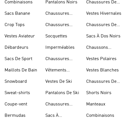
Combinaisons
Pantalons Noirs
Chaussures De
Skateur
Sacs Banane
Chaussures
Vestes Hivernales
Bleues
Crop Tops
Chaussures
Chaussures De
Dorées
Marche
Vestes Aviateur
Socquettes
Sacs À Dos Noirs
Débardeurs
Imperméables
Chaussons
D'escalade
Sacs De Sport
Chaussures
Vestes Polaires
Blanches
Maillots De Bain
Vêtements
Vestes Blanches
Sportifs
Snowboard
Vestes De Ski
Chaussures De
Basketball
Sweat-shirts
Pantalons De Ski
Shorts Noirs
Coupe-vent
Chaussures
Manteaux
Rouges
Bermudas
Sacs À
Combinaisons
Bandoulière