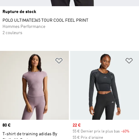
Rupture de stock
POLO ULTIMATE365 TOUR COOL FEEL PRINT
Hommes Performance
2 couleurs
Ajouter à la Liste de produits favor
Aj
Prix
80 €
Prix soldé
22 €
55 € Dernier prix le plus bas
-60%
Rabai
T-shirt de training adidas By
55 € Prix d'origine