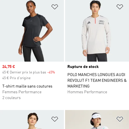
Ajouter à la Liste de produits favor
Aj
Prix soldé
24,75 €
Rupture de stock
45 € Dernier prix le plus bas
-45%
Rabais
POLO MANCHES LONGUES AUDI
45 € Prix d'origine
REVOLUT F1 TEAM ENGINEERS &
T-shirt maille sans coutures
MARKETING
Femmes Performance
Hommes Performance
2 couleurs
Ajouter à la Liste de produits favor
Aj