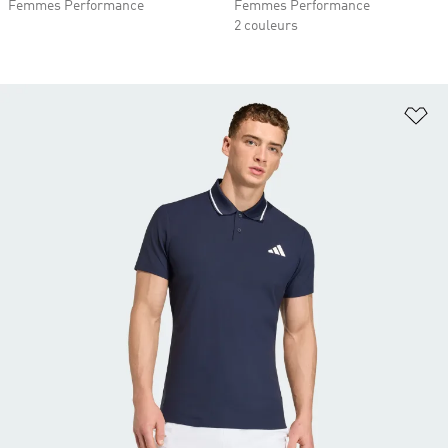
Femmes Performance
Femmes Performance
2 couleurs
Aj