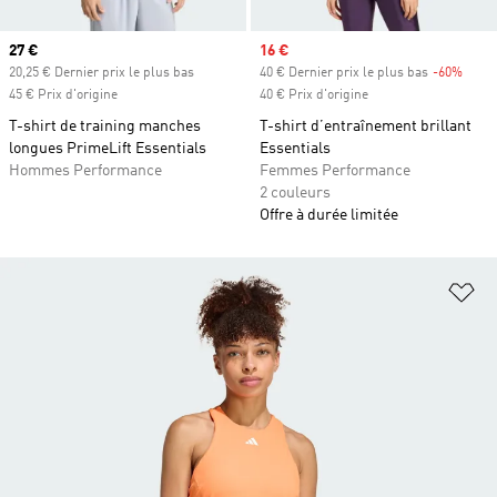
Prix actuel
27 €
Prix soldé
16 €
20,25 € Dernier prix le plus bas
40 € Dernier prix le plus bas
-60%
Rabai
45 € Prix d'origine
40 € Prix d'origine
T-shirt de training manches
T-shirt d’entraînement brillant
longues PrimeLift Essentials
Essentials
Hommes Performance
Femmes Performance
2 couleurs
Offre à durée limitée
Aj