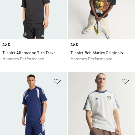
Prix
45 €
Prix
45 €
T-shirt Allemagne Tiro Travel
T-shirt Bob Marley Originals
Hommes Performance
Hommes Performance
Ajouter à la Liste de produits favor
Aj