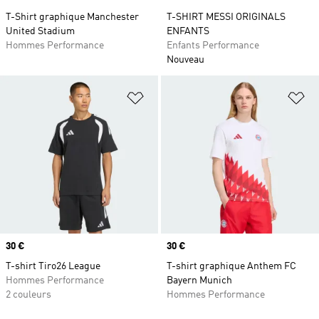
T-Shirt graphique Manchester
T-SHIRT MESSI ORIGINALS
United Stadium
ENFANTS
Hommes Performance
Enfants Performance
Nouveau
Ajouter à la Liste de produits favor
Aj
Prix
30 €
Prix
30 €
T-shirt Tiro26 League
T-shirt graphique Anthem FC
Hommes Performance
Bayern Munich
2 couleurs
Hommes Performance