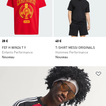
Prix
28 €
Prix
40 €
FEF H WIN26 T Y
T-SHIRT MESSI ORIGINALS
Enfants Performance
Hommes Performance
Nouveau
Nouveau
Aj