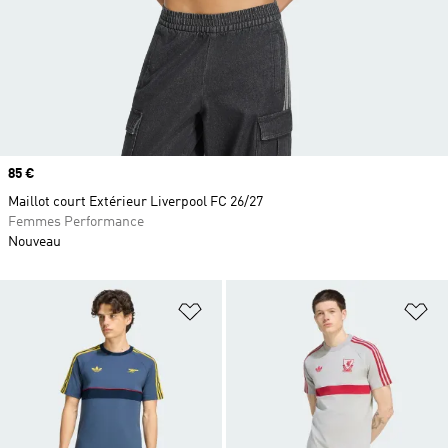
Prix
85 €
Maillot court Extérieur Liverpool FC 26/27
Femmes Performance
Nouveau
Ajouter à la Liste de produits favor
Aj