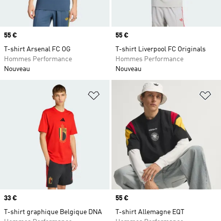
Prix
55 €
Prix
55 €
T-shirt Arsenal FC OG
T-shirt Liverpool FC Originals
Hommes Performance
Hommes Performance
Nouveau
Nouveau
Ajouter à la Liste de produits favor
Aj
Prix
33 €
Prix
55 €
T-shirt graphique Belgique DNA
T-shirt Allemagne EQT