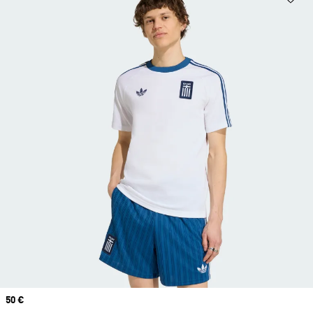
Prix
50 €