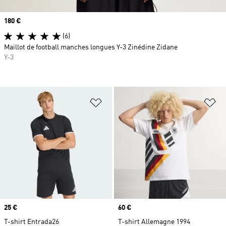
Prix
180 €
(6)
Maillot de football manches longues Y-3 Zinédine Zidane
Y-3
Ajouter à la Liste de produits favor
Aj
Prix
25 €
Prix
60 €
T-shirt Entrada26
T-shirt Allemagne 1994