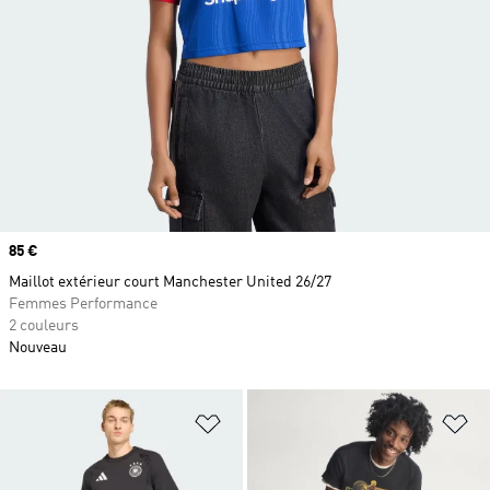
Prix
85 €
Maillot extérieur court Manchester United 26/27
Femmes Performance
2 couleurs
Nouveau
Ajouter à la Liste de produits favor
Aj