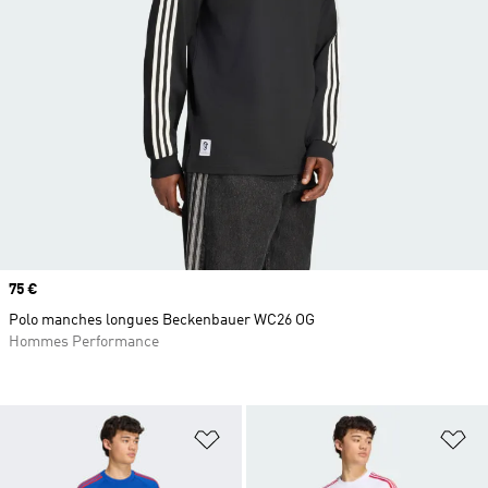
Prix
75 €
Polo manches longues Beckenbauer WC26 OG
Hommes Performance
Ajouter à la Liste de produits favor
Aj