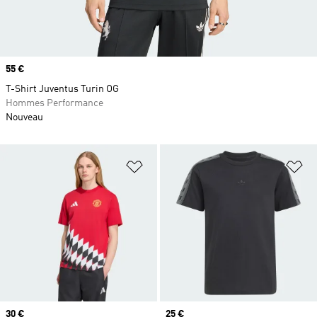
Prix
55 €
T-Shirt Juventus Turin OG
Hommes Performance
Nouveau
Ajouter à la Liste de produits favor
Aj
Prix
30 €
Prix
25 €