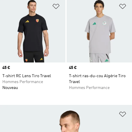
Ajouter à la Liste de produits favor
Aj
Prix
45 €
Prix
45 €
T-shirt RC Lens Tiro Travel
T-shirt ras-du-cou Algérie Tiro
Hommes Performance
Travel
Nouveau
Hommes Performance
Aj