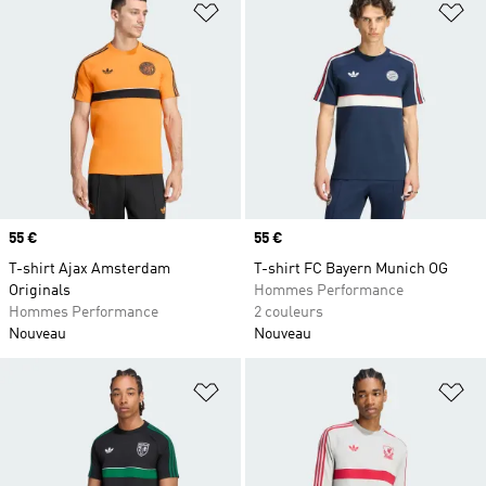
Ajouter à la Liste de produits favor
Aj
Prix
55 €
Prix
55 €
T-shirt Ajax Amsterdam
T-shirt FC Bayern Munich OG
Originals
Hommes Performance
Hommes Performance
2 couleurs
Nouveau
Nouveau
Ajouter à la Liste de produits favor
Aj