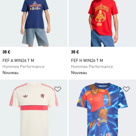
Prix
35 €
Prix
35 €
FEF A WIN26 T M
FEF H WIN26 T M
Hommes Performance
Hommes Performance
Nouveau
Nouveau
Ajouter à la Liste de produits favor
Aj