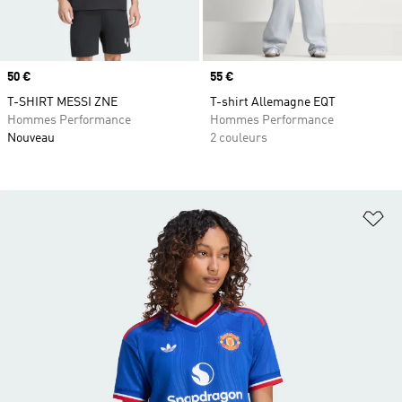
Prix
50 €
Prix
55 €
T-SHIRT MESSI ZNE
T-shirt Allemagne EQT
Hommes Performance
Hommes Performance
Nouveau
2 couleurs
Aj