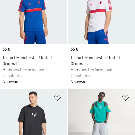
Prix
55 €
Prix
55 €
T-shirt Manchester United
T-shirt Manchester United
Originals
Originals
Hommes Performance
Hommes Performance
2 couleurs
2 couleurs
Nouveau
Nouveau
Ajouter à la Liste de produits favor
Aj