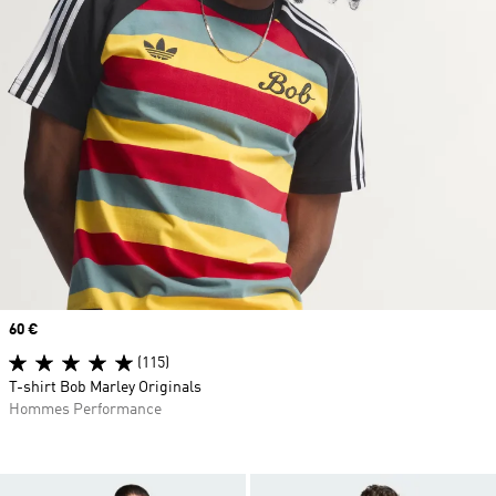
Prix
60 €
(115)
T-shirt Bob Marley Originals
Hommes Performance