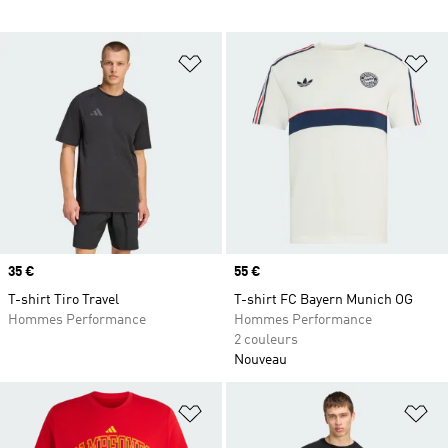
Ajouter à la Liste de produits favor
Aj
Prix
35 €
Prix
55 €
T-shirt Tiro Travel
T-shirt FC Bayern Munich OG
Hommes Performance
Hommes Performance
2 couleurs
Nouveau
Ajouter à la Liste de produits favor
Aj