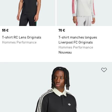
Prix
55 €
Prix
70 €
T-shirt RC Lens Originals
T-shirt manches longues
Hommes Performance
Liverpool FC Originals
Hommes Performance
Nouveau
Aj