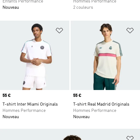
Enfants Performance
Hommes Performance
Nouveau
2 couleurs
Ajouter à la Liste de produits favor
Aj
Prix
55 €
Prix
55 €
T-shirt Inter Miami Originals
T-shirt Real Madrid Originals
Hommes Performance
Hommes Performance
Nouveau
Nouveau
Aj