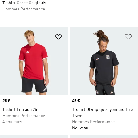
T-shirt Grèce Originals
Hommes Performance
Ajouter à la Liste de produits favor
Aj
Prix
25 €
Prix
45 €
T-shirt Entrada 26
T-shirt Olympique Lyonnais Tiro
Hommes Performance
Travel
4 couleurs
Hommes Performance
Nouveau