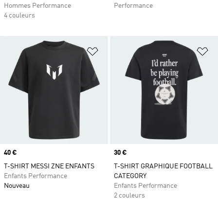
Hommes Performance
Performance
4 couleurs
Ajouter à la Liste de produits favor
Aj
Prix
40 €
Prix
30 €
T-SHIRT MESSI ZNE ENFANTS
T-SHIRT GRAPHIQUE FOOTBALL
Enfants Performance
CATEGORY
Nouveau
Enfants Performance
2 couleurs