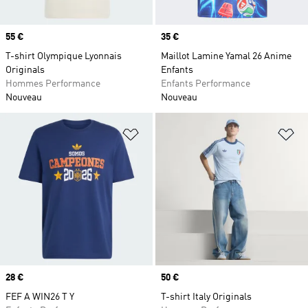
Prix
55 €
Prix
35 €
T-shirt Olympique Lyonnais
Maillot Lamine Yamal 26 Anime
Originals
Enfants
Hommes Performance
Enfants Performance
Nouveau
Nouveau
Ajouter à la Liste de produits favor
Aj
Prix
28 €
Prix
50 €
FEF A WIN26 T Y
T-shirt Italy Originals