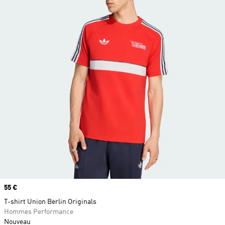
Prix
55 €
T-shirt Union Berlin Originals
Hommes Performance
Nouveau