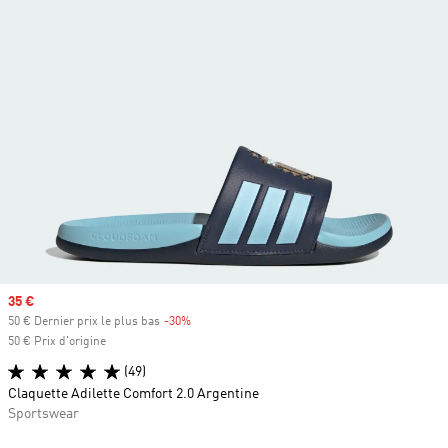
Prix soldé
35 €
50 € Dernier prix le plus bas
-30%
Rabais
50 € Prix d'origine
(49)
Claquette Adilette Comfort 2.0 Argentine
Sportswear