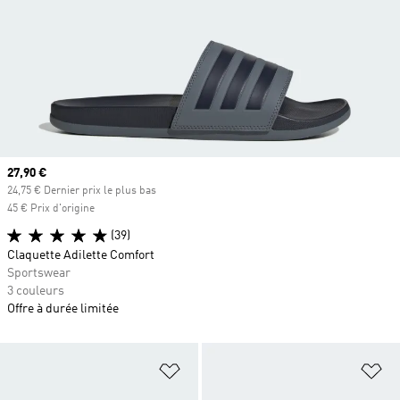
Prix actuel
27,90 €
24,75 € Dernier prix le plus bas
45 € Prix d'origine
(39)
Claquette Adilette Comfort
Sportswear
3 couleurs
Offre à durée limitée
Ajouter à la Liste de produits favor
Aj