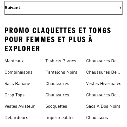
Suivant
PROMO CLAQUETTES ET TONGS
POUR FEMMES ET PLUS À
EXPLORER
Manteaux
T-shirts Blancs
Chaussures De
Rugby
Combinaisons
Pantalons Noirs
Chaussures De
Skateur
Sacs Banane
Chaussures
Vestes Hivernales
Bleues
Crop Tops
Chaussures
Chaussures De
Dorées
Marche
Vestes Aviateur
Socquettes
Sacs À Dos Noirs
Débardeurs
Imperméables
Chaussons
D'escalade