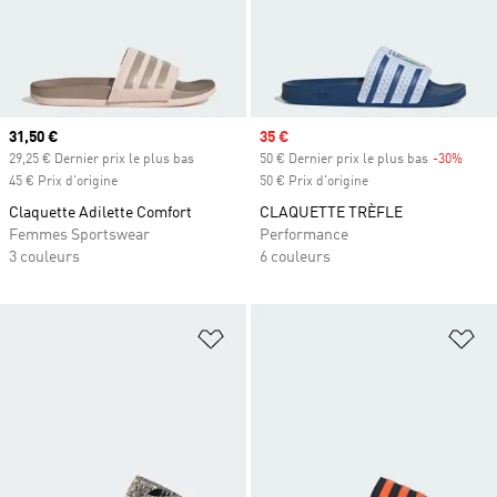
Prix actuel
31,50 €
Prix soldé
35 €
29,25 € Dernier prix le plus bas
50 € Dernier prix le plus bas
-30%
Rabai
45 € Prix d'origine
50 € Prix d'origine
Claquette Adilette Comfort
CLAQUETTE TRÈFLE
Femmes Sportswear
Performance
3 couleurs
6 couleurs
Ajouter à la Liste de produits favor
Aj