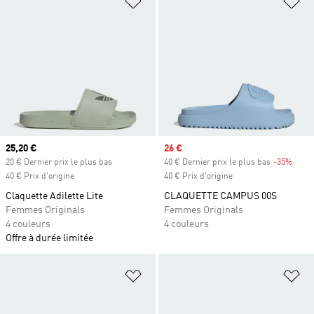
Prix actuel
25,20 €
Prix soldé
26 €
20 € Dernier prix le plus bas
40 € Dernier prix le plus bas
-35%
Rabai
40 € Prix d'origine
40 € Prix d'origine
Claquette Adilette Lite
CLAQUETTE CAMPUS 00S
Femmes Originals
Femmes Originals
4 couleurs
4 couleurs
Offre à durée limitée
Ajouter à la Liste de produits favor
Aj