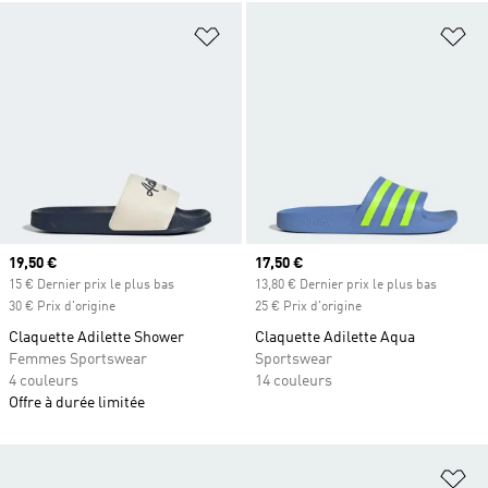
Ajouter à la Liste de produits favor
Aj
Prix actuel
19,50 €
Prix actuel
17,50 €
15 € Dernier prix le plus bas
13,80 € Dernier prix le plus bas
30 € Prix d'origine
25 € Prix d'origine
Claquette Adilette Shower
Claquette Adilette Aqua
Femmes Sportswear
Sportswear
4 couleurs
14 couleurs
Offre à durée limitée
Aj