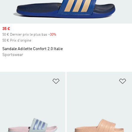
Prix soldé
35 €
50 € Dernier prix le plus bas
-30%
Rabais
50 € Prix d'origine
Sandale Adilette Confort 2.0 Italie
Sportswear
Ajouter à la Liste de produits favor
Aj