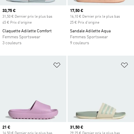
Prix actuel
33,75 €
Prix actuel
17,50 €
31,50 € Dernier prix le plus bas
16,10 € Dernier prix le plus bas
45 € Prix d'origine
25 € Prix d'origine
Claquette Adilette Comfort
Sandale Adilette Aqua
Femmes Sportswear
Femmes Sportswear
3 couleurs
9 couleurs
Ajouter à la Liste de produits favor
Aj
Prix actuel
21 €
Prix actuel
31,50 €
16,50 € Dernier prix le plus bas
29,25 € Dernier prix le plus bas