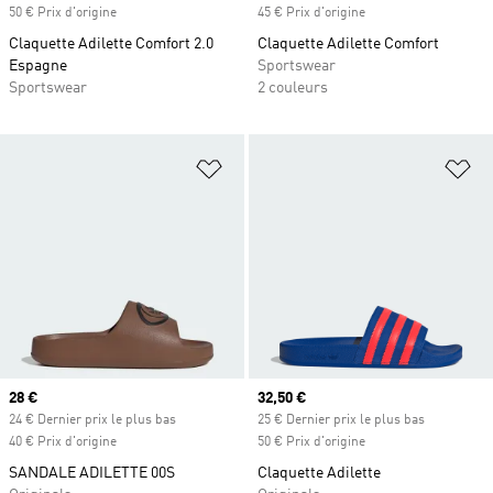
50 € Prix d'origine
45 € Prix d'origine
Claquette Adilette Comfort 2.0
Claquette Adilette Comfort
Espagne
Sportswear
Sportswear
2 couleurs
Ajouter à la Liste de produits favor
Aj
Prix actuel
28 €
Prix actuel
32,50 €
24 € Dernier prix le plus bas
25 € Dernier prix le plus bas
40 € Prix d'origine
50 € Prix d'origine
SANDALE ADILETTE 00S
Claquette Adilette