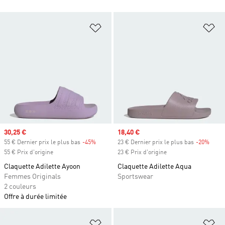
Ajouter à la Liste de produits favor
Aj
Prix soldé
30,25 €
Prix soldé
18,40 €
55 € Dernier prix le plus bas
-45%
Rabais
23 € Dernier prix le plus bas
-20%
Rabai
55 € Prix d'origine
23 € Prix d'origine
Claquette Adilette Ayoon
Claquette Adilette Aqua
Femmes Originals
Sportswear
2 couleurs
Offre à durée limitée
Ajouter à la Liste de produits favor
Aj