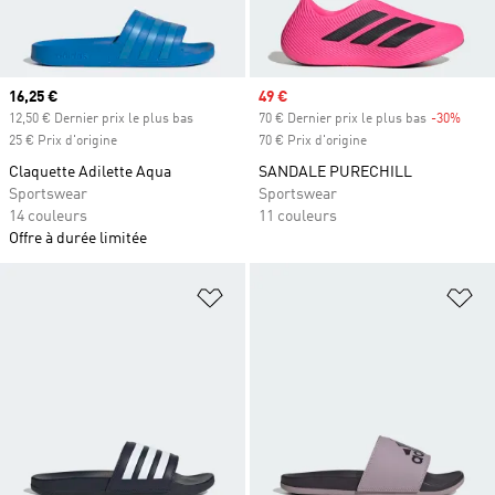
Prix actuel
16,25 €
Prix soldé
49 €
12,50 € Dernier prix le plus bas
70 € Dernier prix le plus bas
-30%
Rabai
25 € Prix d'origine
70 € Prix d'origine
Claquette Adilette Aqua
SANDALE PURECHILL
Sportswear
Sportswear
14 couleurs
11 couleurs
Offre à durée limitée
Ajouter à la Liste de produits favor
Aj