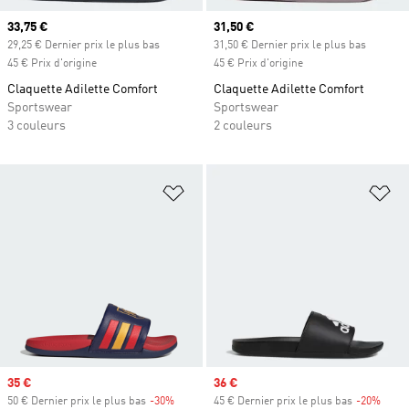
Prix actuel
33,75 €
Prix actuel
31,50 €
29,25 € Dernier prix le plus bas
31,50 € Dernier prix le plus bas
45 € Prix d'origine
45 € Prix d'origine
Claquette Adilette Comfort
Claquette Adilette Comfort
Sportswear
Sportswear
3 couleurs
2 couleurs
Ajouter à la Liste de produits favor
Aj
Prix soldé
35 €
Prix soldé
36 €
50 € Dernier prix le plus bas
-30%
Rabais
45 € Dernier prix le plus bas
-20%
Rabai