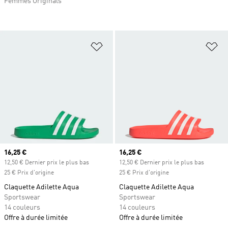
Femmes Originals
Ajouter à la Liste de produits favor
Aj
Prix actuel
16,25 €
Prix actuel
16,25 €
12,50 € Dernier prix le plus bas
12,50 € Dernier prix le plus bas
25 € Prix d'origine
25 € Prix d'origine
Claquette Adilette Aqua
Claquette Adilette Aqua
Sportswear
Sportswear
14 couleurs
14 couleurs
Offre à durée limitée
Offre à durée limitée