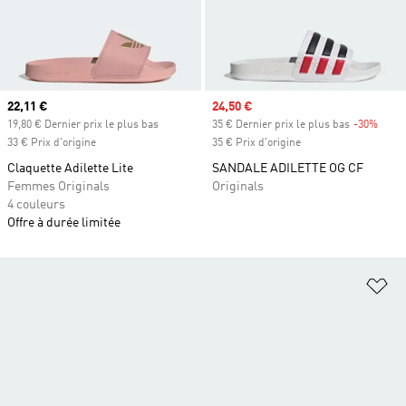
Prix actuel
22,11 €
Prix soldé
24,50 €
19,80 € Dernier prix le plus bas
35 € Dernier prix le plus bas
-30%
Rabai
33 € Prix d'origine
35 € Prix d'origine
Claquette Adilette Lite
SANDALE ADILETTE OG CF
Femmes Originals
Originals
4 couleurs
Offre à durée limitée
Aj