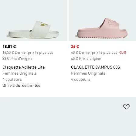
Prix actuel
18,81 €
Prix soldé
26 €
16,50 € Dernier prix le plus bas
40 € Dernier prix le plus bas
-35%
Rabai
33 € Prix d'origine
40 € Prix d'origine
Claquette Adilette Lite
CLAQUETTE CAMPUS 00S
Femmes Originals
Femmes Originals
4 couleurs
4 couleurs
Offre à durée limitée
Aj