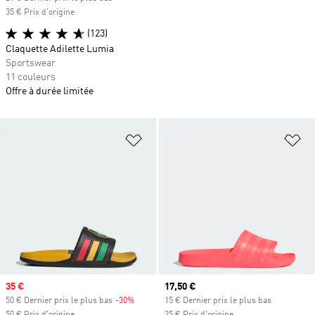
35 € Prix d'origine
(123)
Claquette Adilette Lumia
Sportswear
11 couleurs
Offre à durée limitée
Ajouter à la Liste de produits favor
Aj
Prix soldé
35 €
Prix actuel
17,50 €
50 € Dernier prix le plus bas
-30%
Rabais
15 € Dernier prix le plus bas