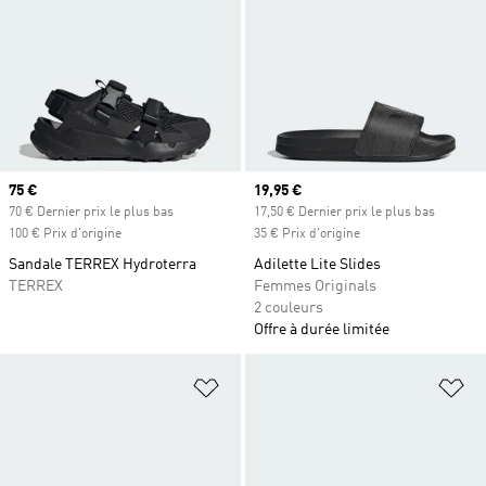
Prix actuel
75 €
Prix actuel
19,95 €
70 € Dernier prix le plus bas
17,50 € Dernier prix le plus bas
100 € Prix d'origine
35 € Prix d'origine
Sandale TERREX Hydroterra
Adilette Lite Slides
TERREX
Femmes Originals
2 couleurs
Offre à durée limitée
Ajouter à la Liste de produits favor
Aj