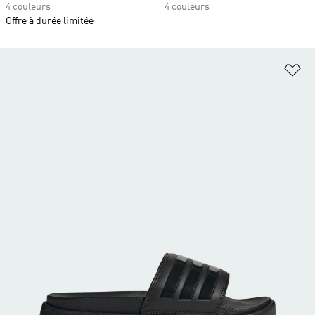
4 couleurs
4 couleurs
Offre à durée limitée
Aj