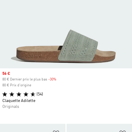
Prix soldé
56 €
80 € Dernier prix le plus bas
-30%
Rabais
80 € Prix d'origine
(54)
Claquette Adilette
Originals
Ajouter à la Liste de produits favor
Aj