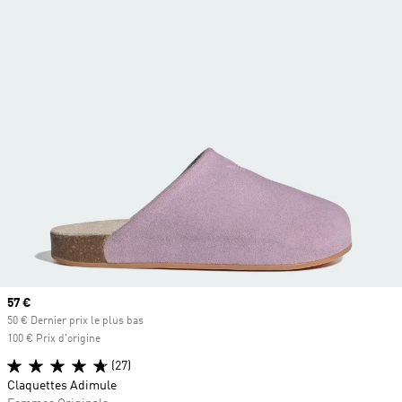
Prix actuel
57 €
50 € Dernier prix le plus bas
100 € Prix d'origine
(27)
Claquettes Adimule