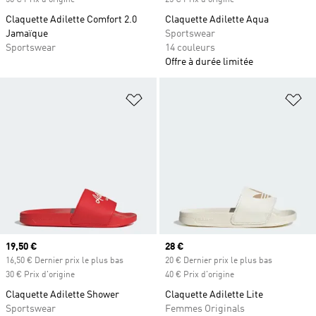
50 € Prix d'origine
25 € Prix d'origine
Claquette Adilette Comfort 2.0
Claquette Adilette Aqua
Jamaïque
Sportswear
Sportswear
14 couleurs
Offre à durée limitée
Ajouter à la Liste de produits favor
Aj
Prix actuel
19,50 €
Prix actuel
28 €
16,50 € Dernier prix le plus bas
20 € Dernier prix le plus bas
30 € Prix d'origine
40 € Prix d'origine
Claquette Adilette Shower
Claquette Adilette Lite
Sportswear
Femmes Originals