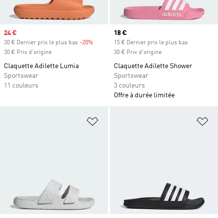
Prix soldé
24 €
Prix actuel
18 €
30 € Dernier prix le plus bas
-20%
Rabais
15 € Dernier prix le plus bas
30 € Prix d'origine
30 € Prix d'origine
Claquette Adilette Lumia
Claquette Adilette Shower
Sportswear
Sportswear
11 couleurs
3 couleurs
Offre à durée limitée
Ajouter à la Liste de produits favor
Aj