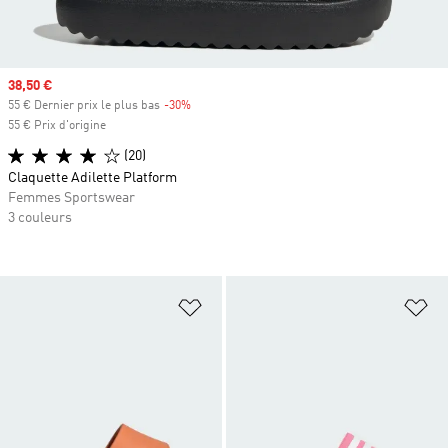
Prix soldé
38,50 €
55 € Dernier prix le plus bas
-30%
Rabais
55 € Prix d'origine
(20)
Claquette Adilette Platform
Femmes Sportswear
3 couleurs
Ajouter à la Liste de produits favor
Aj