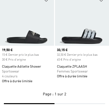
Prix actuel
19,50 €
Prix actuel
33,15 €
15 € Dernier prix le plus bas
32,50 € Dernier prix le plus bas
30 € Prix d'origine
65 € Prix d'origine
Claquette Adilette Shower
Claquette ZPLAASH
Sportswear
Femmes Sportswear
4 couleurs
Offre à durée limitée
Offre à durée limitée
Page : 1 sur 2