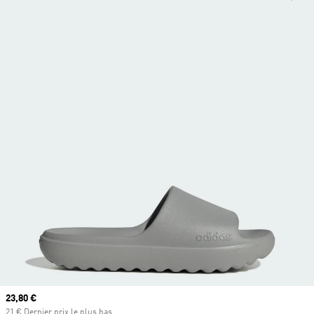
Prix actuel
23,80 €
21 € Dernier prix le plus bas