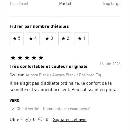
Trop étroit
Parfait
Trop large
Filtrer par nombre d'étoiles
5
4
3
2
1
16 juin 2026
Très confortable et couleur originale
Couleur:
Aurora Black / Aurora Black / Preloved Fig
Il ne s'agit pas d'adilette ordinaire, le confort de la
semelle est vraiment présent. Peu salissant en plus.
VERO
Client vérifié
Commentaire récompensé
Utile ?
0
0
Signaler cet avis