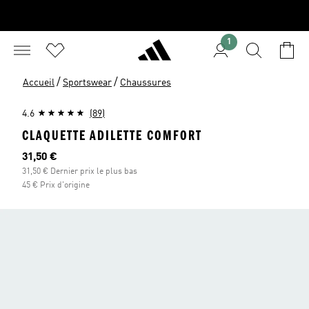
1
/
/
Accueil
Sportswear
Chaussures
4.6
(89)
CLAQUETTE ADILETTE COMFORT
Prix actuel
31,50 €
31,50 € Dernier prix le plus bas
45 € Prix d'origine