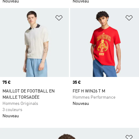
Nouveau
Nouveau
Ajouter à la Liste de produits favor
Aj
Prix
75 €
Prix
35 €
MAILLOT DE FOOTBALL EN
FEF H WIN26 T M
MAILLE TORSADÉE
Hommes Performance
Hommes Originals
Nouveau
3 couleurs
Nouveau
Aj