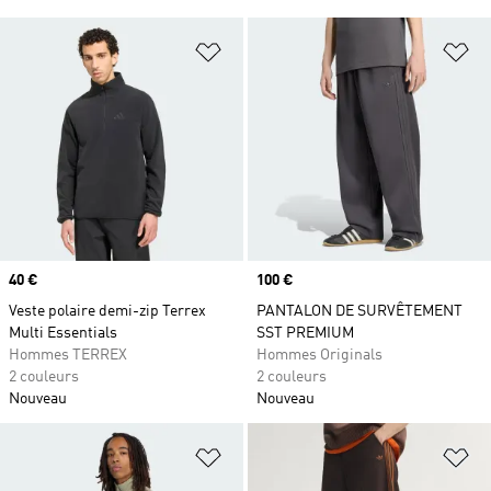
Ajouter à la Liste de produits favor
Aj
Prix
40 €
Prix
100 €
Veste polaire demi-zip Terrex
PANTALON DE SURVÊTEMENT
Multi Essentials
SST PREMIUM
Hommes TERREX
Hommes Originals
2 couleurs
2 couleurs
Nouveau
Nouveau
Ajouter à la Liste de produits favor
Aj