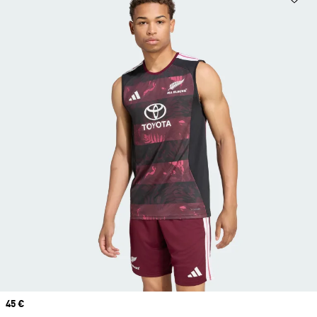
Prix
45 €