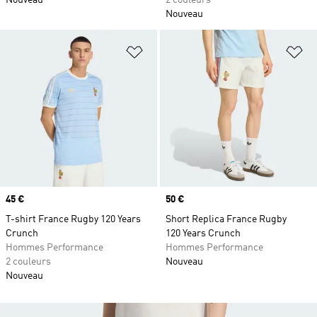
Nouveau
2 couleurs
Nouveau
Ajouter à la Liste de produits favor
Aj
Prix
45 €
Prix
50 €
T-shirt France Rugby 120 Years
Short Replica France Rugby
Crunch
120 Years Crunch
Hommes Performance
Hommes Performance
2 couleurs
Nouveau
Nouveau