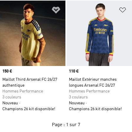
Ajouter à la Liste de produits favor
Aj
Prix
150 €
Prix
110 €
Maillot Third Arsenal FC 26/27
Maillot Extérieur manches
authentique
longues Arsenal FC 26/27
Hommes Performance
Hommes Performance
3 couleurs
3 couleurs
Nouveau
Nouveau
Champions 26 kit disponible!
Champions 26 kit disponible!
Page : 1 sur 7