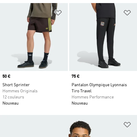
Ajouter à la Liste de produits favor
Aj
Prix
50 €
Prix
75 €
Short Sprinter
Pantalon Olympique Lyonnais
Hommes Originals
Tiro Travel
12 couleurs
Hommes Performance
Nouveau
Nouveau
Aj