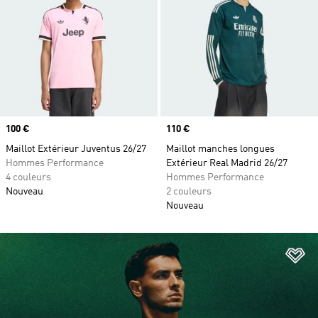
Prix
100 €
Prix
110 €
Maillot Extérieur Juventus 26/27
Maillot manches longues
Hommes Performance
Extérieur Real Madrid 26/27
4 couleurs
Hommes Performance
Nouveau
2 couleurs
Nouveau
Aj