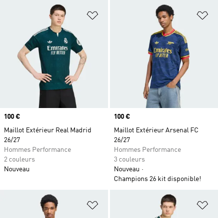
Ajouter à la Liste de produits favor
Aj
Prix
100 €
Prix
100 €
Maillot Extérieur Real Madrid
Maillot Extérieur Arsenal FC
26/27
26/27
Hommes Performance
Hommes Performance
2 couleurs
3 couleurs
Nouveau
Nouveau
Champions 26 kit disponible!
Ajouter à la Liste de produits favor
Aj