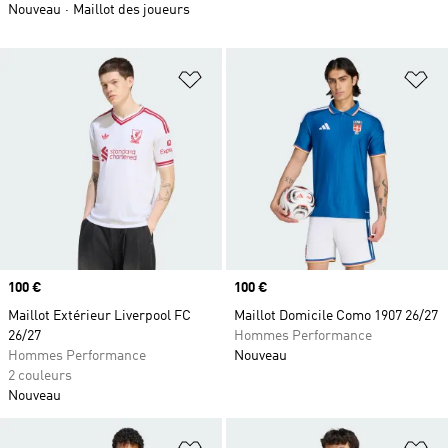
Nouveau
Maillot des joueurs
Ajouter à la Liste de produits favor
Aj
Prix
100 €
Prix
100 €
Maillot Extérieur Liverpool FC
Maillot Domicile Como 1907 26/27
26/27
Hommes Performance
Hommes Performance
Nouveau
2 couleurs
Nouveau
Ajouter à la Liste de produits favor
Aj