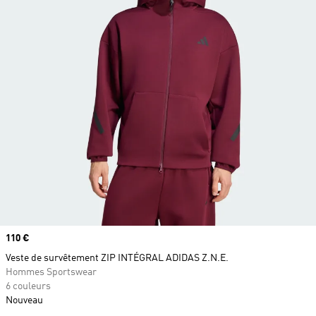
Prix
110 €
Veste de survêtement ZIP INTÉGRAL ADIDAS Z.N.E.
Hommes Sportswear
6 couleurs
Nouveau