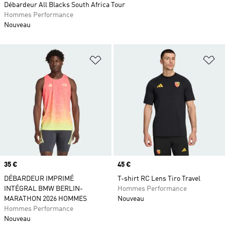
Débardeur All Blacks South Africa Tour
Hommes Performance
Nouveau
Ajouter à la Liste de produits favor
Aj
Prix
35 €
Prix
45 €
DÉBARDEUR IMPRIMÉ
T-shirt RC Lens Tiro Travel
INTÉGRAL BMW BERLIN-
Hommes Performance
MARATHON 2026 HOMMES
Nouveau
Hommes Performance
Nouveau