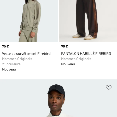
Prix
75 €
Prix
90 €
Veste de survêtement Firebird
PANTALON HABILLÉ FIREBIRD
Hommes Originals
Hommes Originals
21 couleurs
Nouveau
Nouveau
Aj