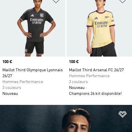
Prix
100 €
Prix
100 €
Maillot Third Olympique Lyonnais
Maillot Third Arsenal FC 26/27
26/27
Hommes Performance
Hommes Performance
3 couleurs
3 couleurs
Nouveau
Nouveau
Champions 26 kit disponible!
Aj