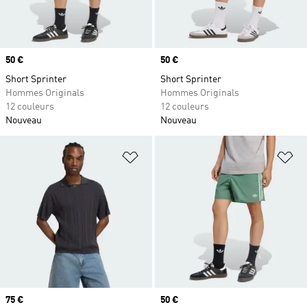
Prix
50 €
Prix
50 €
Short Sprinter
Short Sprinter
Hommes Originals
Hommes Originals
12 couleurs
12 couleurs
Nouveau
Nouveau
Ajouter à la Liste de produits favor
Aj
Prix
75 €
Prix
50 €