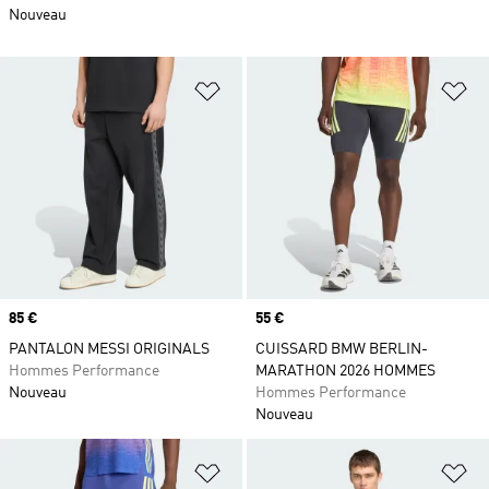
Nouveau
Ajouter à la Liste de produits favor
Aj
Prix
85 €
Prix
55 €
PANTALON MESSI ORIGINALS
CUISSARD BMW BERLIN-
Hommes Performance
MARATHON 2026 HOMMES
Nouveau
Hommes Performance
Nouveau
Ajouter à la Liste de produits favor
Aj