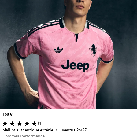
Prix
150 €
(1)
Maillot authentique extérieur Juventus 26/27
Hommes Performance