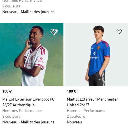
Hommes Performance
2 couleurs
Nouveau
Maillot des joueurs
Ajouter à la Liste de produits favor
Aj
Prix
150 €
Prix
100 €
Maillot Extérieur Liverpool FC
Maillot Extérieur Manchester
26/27 Authentique
United 26/27
Hommes Performance
Hommes Performance
2 couleurs
2 couleurs
Nouveau
Maillot des joueurs
Nouveau