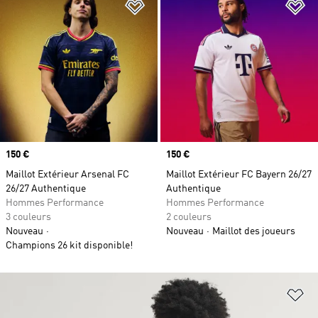
Ajouter à la Liste de produits favor
Aj
Prix
150 €
Prix
150 €
Maillot Extérieur Arsenal FC
Maillot Extérieur FC Bayern 26/27
26/27 Authentique
Authentique
Hommes Performance
Hommes Performance
3 couleurs
2 couleurs
Nouveau
Nouveau
Maillot des joueurs
Champions 26 kit disponible!
Aj