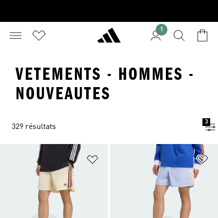
1
VETEMENTS - HOMMES -
NOUVEAUTES
3
329 résultats
Ajouter à la Liste de produits favor
Aj