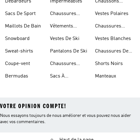
Débardeurs
Imperméables
Chaussons
D'escalade
Sacs De Sport
Chaussures
Vestes Polaires
Blanches
Maillots De Bain
Vêtements
Chaussures
Sportifs
D'haltérophilie
Snowboard
Vestes De Ski
Vestes Blanches
Sweat-shirts
Pantalons De Ski
Chaussures De
Basketball
Coupe-vent
Chaussures
Shorts Noirs
Rouges
Bermudas
Sacs À
Manteaux
Bandoulière
VOTRE OPINION COMPTE!
Nous essayons toujours de nous améliorer et vous pouvez nous aider
avec vos commentaires.