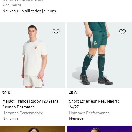
2 couleurs
Nouveau
Maillot des joueurs
Ajouter à la Liste de produits favor
Aj
Prix
70 €
Prix
45 €
Maillot France Rugby 120 Years
Short Extérieur Real Madrid
Crunch Prematch
26/27
Hommes Performance
Hommes Performance
Nouveau
Nouveau