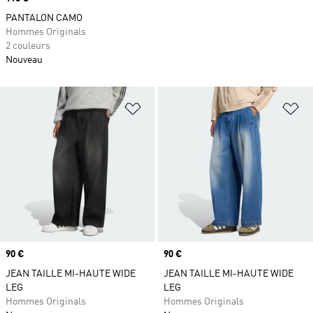
PANTALON CAMO
Hommes Originals
2 couleurs
Nouveau
Ajouter à la Liste de produits favor
Aj
Prix
90 €
Prix
90 €
JEAN TAILLE MI-HAUTE WIDE
JEAN TAILLE MI-HAUTE WIDE
LEG
LEG
Hommes Originals
Hommes Originals