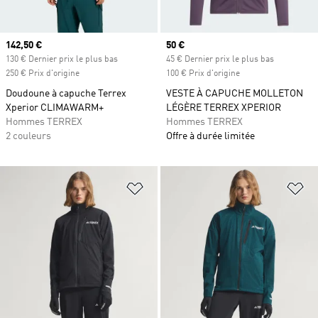
Prix actuel
142,50 €
Prix actuel
50 €
130 € Dernier prix le plus bas
45 € Dernier prix le plus bas
250 € Prix d'origine
100 € Prix d'origine
Doudoune à capuche Terrex
VESTE À CAPUCHE MOLLETON
Xperior CLIMAWARM+
LÉGÈRE TERREX XPERIOR
Hommes TERREX
Hommes TERREX
2 couleurs
Offre à durée limitée
Ajouter à la Liste de produits favor
Aj