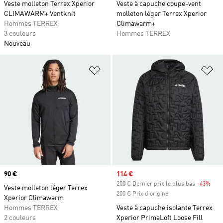
Veste molleton Terrex Xperior
Veste à capuche coupe-vent
CLIMAWARM+ Ventknit
molleton léger Terrex Xperior
Hommes TERREX
Climawarm+
3 couleurs
Hommes TERREX
Nouveau
Ajouter à la Liste de produits favor
Aj
Prix
90 €
Prix soldé
114 €
200 € Dernier prix le plus bas
-43%
Raba
Veste molleton léger Terrex
200 € Prix d'origine
Xperior Climawarm
Hommes TERREX
Veste à capuche isolante Terrex
2 couleurs
Xperior PrimaLoft Loose Fill