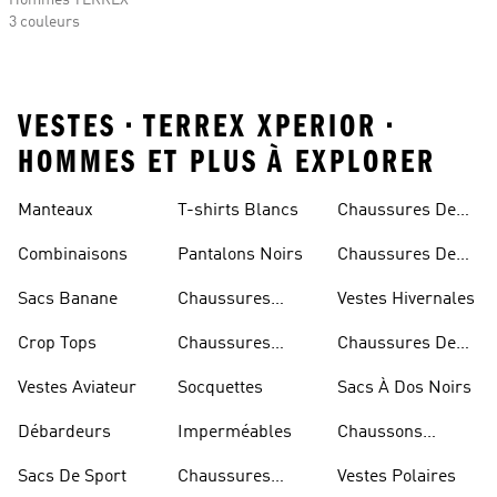
Hommes TERREX
3 couleurs
VESTES • TERREX XPERIOR •
HOMMES ET PLUS À EXPLORER
Manteaux
T-shirts Blancs
Chaussures De
Rugby
Combinaisons
Pantalons Noirs
Chaussures De
Skateur
Sacs Banane
Chaussures
Vestes Hivernales
Bleues
Crop Tops
Chaussures
Chaussures De
Dorées
Marche
Vestes Aviateur
Socquettes
Sacs À Dos Noirs
Débardeurs
Imperméables
Chaussons
D'escalade
Sacs De Sport
Chaussures
Vestes Polaires