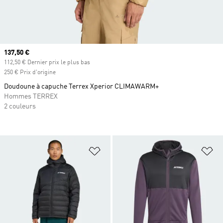
Prix actuel
137,50 €
112,50 € Dernier prix le plus bas
250 € Prix d'origine
Doudoune à capuche Terrex Xperior CLIMAWARM+
Hommes TERREX
2 couleurs
Ajouter à la Liste de produits favor
Aj