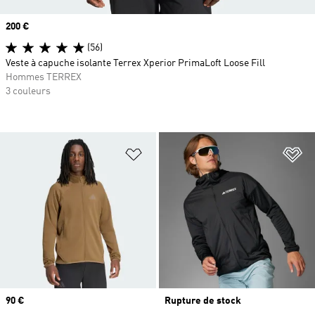
Prix
200 €
(56)
Veste à capuche isolante Terrex Xperior PrimaLoft Loose Fill
Hommes TERREX
3 couleurs
Ajouter à la Liste de produits favor
Aj
Prix
90 €
Rupture de stock