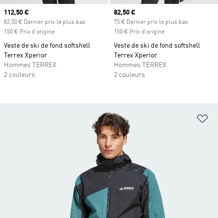
Prix actuel
112,50 €
Prix actuel
82,50 €
82,50 € Dernier prix le plus bas
75 € Dernier prix le plus bas
150 € Prix d'origine
150 € Prix d'origine
Veste de ski de fond softshell
Veste de ski de fond softshell
Terrex Xperior
Terrex Xperior
Hommes TERREX
Hommes TERREX
2 couleurs
2 couleurs
Aj