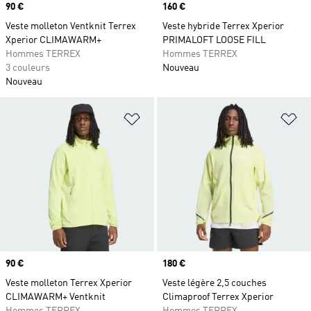
Prix
90 €
Prix
160 €
Veste molleton Ventknit Terrex
Veste hybride Terrex Xperior
Xperior CLIMAWARM+
PRIMALOFT LOOSE FILL
Hommes TERREX
Hommes TERREX
3 couleurs
Nouveau
Nouveau
Ajouter à la Liste de produits favor
Aj
Prix
90 €
Prix
180 €
Veste molleton Terrex Xperior
Veste légère 2,5 couches
CLIMAWARM+ Ventknit
Climaproof Terrex Xperior