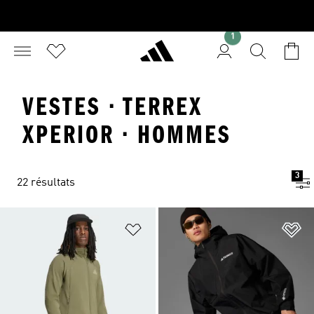
1
VESTES · TERREX
XPERIOR · HOMMES
3
22 résultats
Ajouter à la Liste de produits favor
Aj