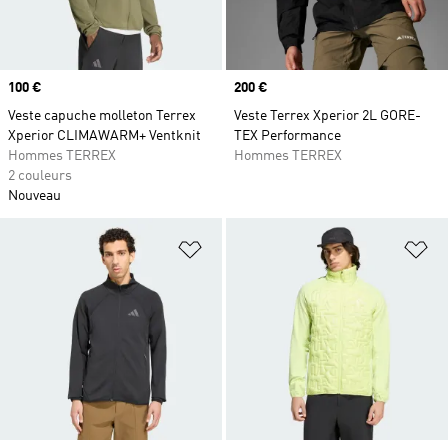
Prix
100 €
Prix
200 €
Veste capuche molleton Terrex
Veste Terrex Xperior 2L GORE-
Xperior CLIMAWARM+ Ventknit
TEX Performance
Hommes TERREX
Hommes TERREX
2 couleurs
Nouveau
Ajouter à la Liste de produits favor
Aj