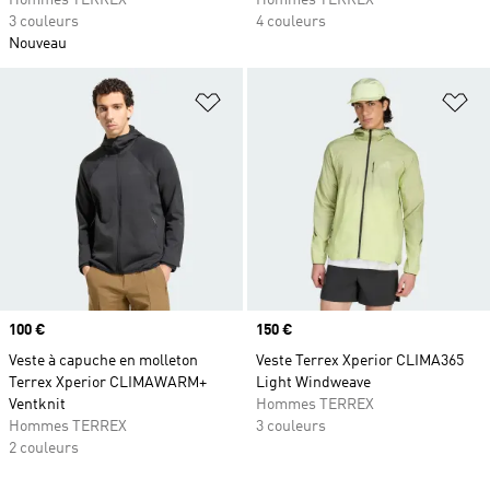
Hommes TERREX
Hommes TERREX
3 couleurs
4 couleurs
Nouveau
Ajouter à la Liste de produits favor
Aj
Prix
100 €
Prix
150 €
Veste à capuche en molleton
Veste Terrex Xperior CLIMA365
Terrex Xperior CLIMAWARM+
Light Windweave
Ventknit
Hommes TERREX
Hommes TERREX
3 couleurs
2 couleurs