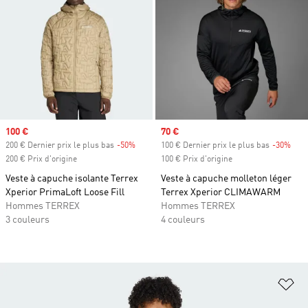
Prix soldé
100 €
Prix soldé
70 €
200 € Dernier prix le plus bas
-50%
Rabais
100 € Dernier prix le plus bas
-30%
Raba
200 € Prix d'origine
100 € Prix d'origine
Veste à capuche isolante Terrex
Veste à capuche molleton léger
Xperior PrimaLoft Loose Fill
Terrex Xperior CLIMAWARM
Hommes TERREX
Hommes TERREX
3 couleurs
4 couleurs
Aj