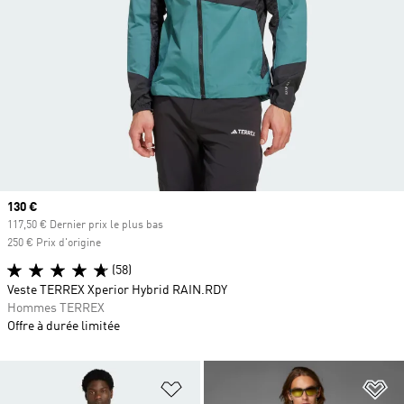
Prix actuel
130 €
117,50 € Dernier prix le plus bas
250 € Prix d'origine
(58)
Veste TERREX Xperior Hybrid RAIN.RDY
Hommes TERREX
Offre à durée limitée
Ajouter à la Liste de produits favor
Aj