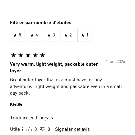
Filtrer par nombre d'étoiles
5
4
3
2
1
4 juin 2026
Very warm, light weight, packable outer
layer
Great outer layer that is a must have for any
adventure. Light weight and packable even in a small
day pack.
KFit84
Traduire en français
Utile ?
0
0
Signaler cet avis