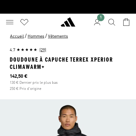
1
/
/
Accueil
Hommes
Vêtements
4.7
(29)
DOUDOUNE À CAPUCHE TERREX XPERIOR
CLIMAWARM+
Prix actuel
142,50 €
130 € Dernier prix le plus bas
250 € Prix d'origine