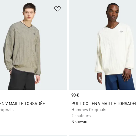
ste de produits favoris
Ajouter à la Liste de produits favor
Prix
90 €
EN V MAILLE TORSADÉE
PULL COL EN V MAILLE TORSADÉ
iginals
Hommes Originals
2 couleurs
Nouveau