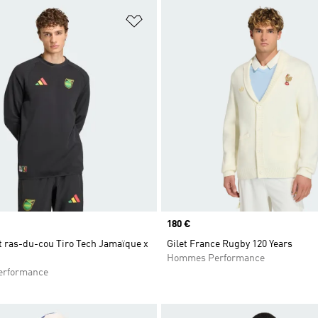
ste de produits favoris
Ajouter à la Liste de produits favor
Prix
180 €
t ras-du-cou Tiro Tech Jamaïque x
Gilet France Rugby 120 Years
Hommes Performance
rformance