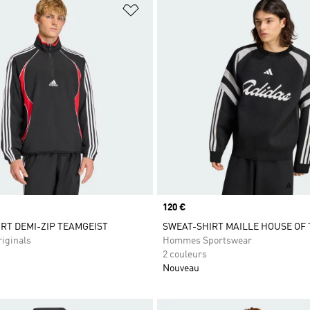
ste de produits favoris
Ajouter à la Liste de produits favor
Prix
120 €
RT DEMI-ZIP TEAMGEIST
SWEAT-SHIRT MAILLE HOUSE OF 
iginals
Hommes Sportswear
2 couleurs
Nouveau