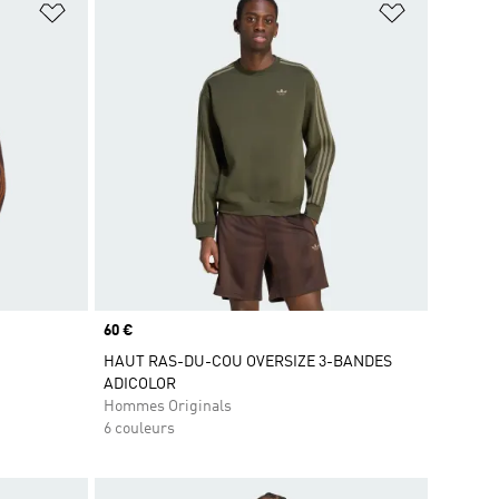
is
Ajouter à la Liste de produits favoris
Ajouter à la
Prix
60 €
HAUT RAS-DU-COU OVERSIZE 3-BANDES
ADICOLOR
Hommes Originals
6 couleurs