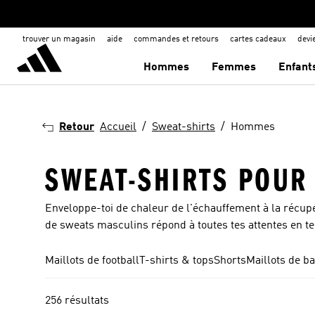
trouver un magasin
aide
commandes et retours
cartes cadeaux
dev
Hommes
Femmes
Enfant
Retour
Accueil
Sweat-shirts
Hommes
SWEAT-SHIRTS POU
Enveloppe-toi de chaleur de l'échauffement à la récup
de sweats masculins répond à toutes tes attentes en t
Maillots de football
T-shirts & tops
Shorts
Maillots de ba
256 résultats