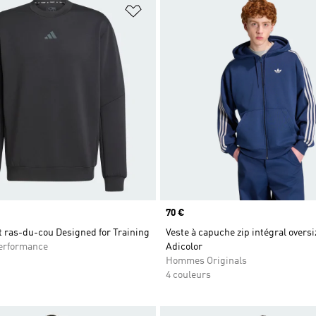
ste de produits favoris
Ajouter à la Liste de produits favor
Prix
70 €
 ras-du-cou Designed for Training
Veste à capuche zip intégral overs
rformance
Adicolor
Hommes Originals
4 couleurs