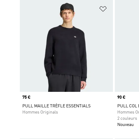
Ajouter à la Li
Prix
75 €
Prix
90 €
PULL MAILLE TRÈFLE ESSENTIALS
PULL COL 
Hommes Originals
Hommes Or
2 couleurs
Nouveau