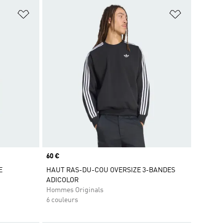
is
Ajouter à la Liste de produits favoris
Ajouter à la
Prix
60 €
E
HAUT RAS-DU-COU OVERSIZE 3-BANDES
ADICOLOR
Hommes Originals
6 couleurs