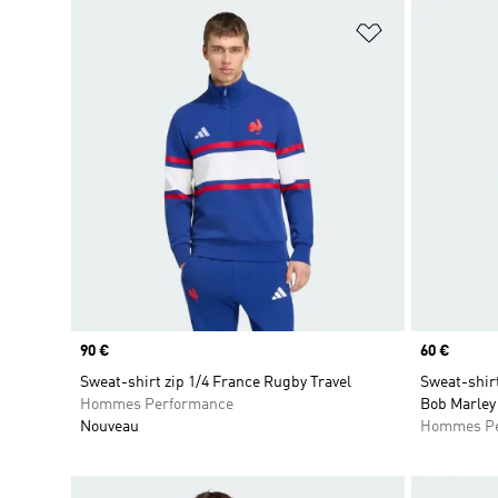
Ajouter à la Li
Prix
90 €
Prix
60 €
Sweat-shirt zip 1/4 France Rugby Travel
Sweat-shir
Hommes Performance
Bob Marley
Nouveau
Hommes Pe