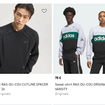
ste de produits favoris
Ajouter à la Liste de produits favor
Prix
75 €
rt RAS-DU-COU CUTLINE SPACER
Sweat-shirt RAS-DU-COU ORIGIN
 26
VARSITY
iginals
Originals