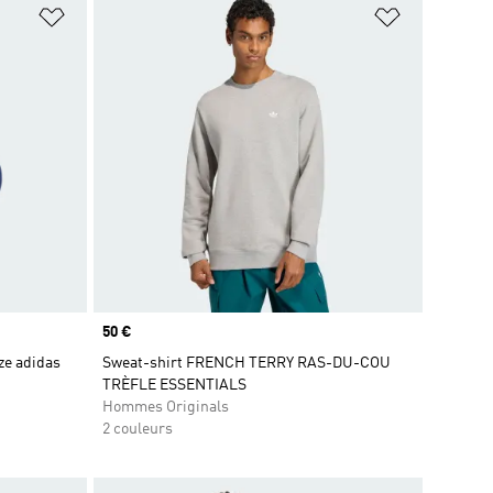
is
Ajouter à la Liste de produits favoris
Ajouter à la
Prix
50 €
ize adidas
Sweat-shirt FRENCH TERRY RAS-DU-COU
TRÈFLE ESSENTIALS
Hommes Originals
2 couleurs