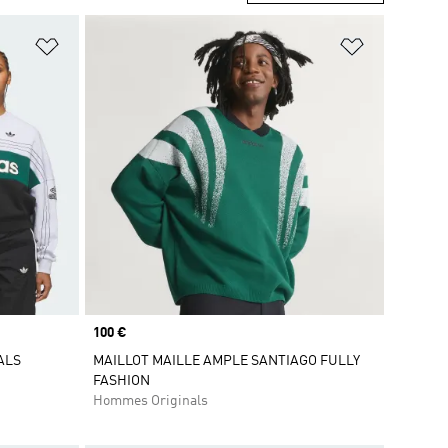
is
Ajouter à la Liste de produits favoris
Ajouter à la
Prix
100 €
ALS
MAILLOT MAILLE AMPLE SANTIAGO FULLY
FASHION
Hommes Originals