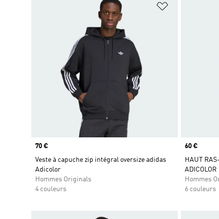
Ajouter à la Li
Prix
70 €
Prix
60 €
Veste à capuche zip intégral oversize adidas
HAUT RAS
Adicolor
ADICOLOR
Hommes Originals
Hommes Or
4 couleurs
6 couleurs