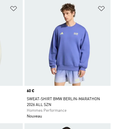
is
Ajouter à la Liste de produits favoris
Ajouter à la
Prix
60 €
SWEAT-SHIRT BMW BERLIN-MARATHON
2026 ALL SZN
Hommes Performance
Nouveau