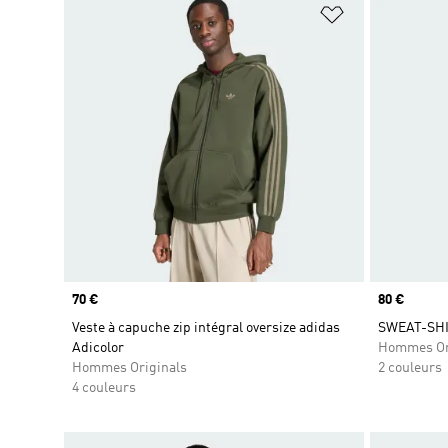
Ajouter à la Li
Prix
70 €
Prix
80 €
Veste à capuche zip intégral oversize adidas
SWEAT-SHI
Adicolor
Hommes Or
Hommes Originals
2 couleurs
4 couleurs