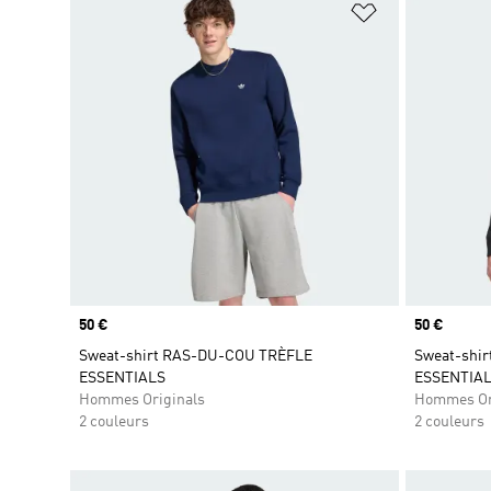
Ajouter à la Li
Prix
50 €
Prix
50 €
Sweat-shirt RAS-DU-COU TRÈFLE
Sweat-shi
ESSENTIALS
ESSENTIA
Hommes Originals
Hommes Or
2 couleurs
2 couleurs