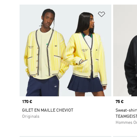
Ajouter à la Li
Prix
170 €
Prix
75 €
GILET EN MAILLE CHEVIOT
Sweat-shi
Originals
TEAMGEIST
Hommes Or