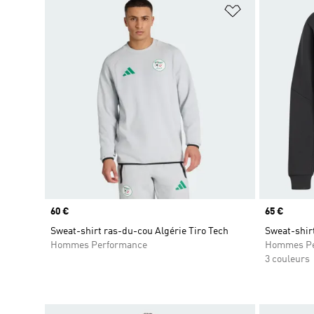
Ajouter à la Li
Prix
60 €
Prix
65 €
Sweat-shirt ras-du-cou Algérie Tiro Tech
Sweat-shirt
Hommes Performance
Hommes Pe
3 couleurs