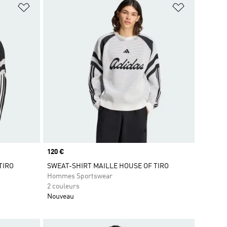
is
Ajouter à la Liste de produits favoris
Ajouter à la
Prix
120 €
TIRO
SWEAT-SHIRT MAILLE HOUSE OF TIRO
Hommes Sportswear
2 couleurs
Nouveau