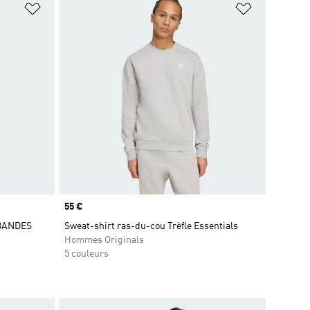
is
Ajouter à la Liste de produits favoris
Ajouter à la
Prix
55 €
BANDES
Sweat-shirt ras-du-cou Trèfle Essentials
Hommes Originals
5 couleurs