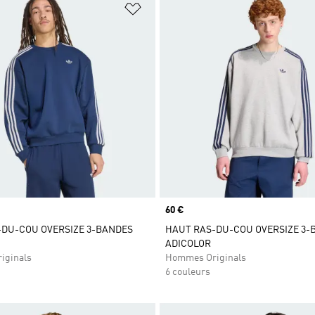
ste de produits favoris
Ajouter à la Liste de produits favor
Prix
60 €
-DU-COU OVERSIZE 3-BANDES
HAUT RAS-DU-COU OVERSIZE 3-
ADICOLOR
iginals
Hommes Originals
6 couleurs