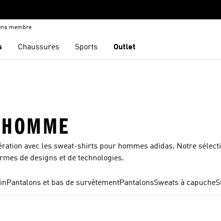
iens membre
s
Chaussures
Sports
Outlet
R HOMME
ération avec les sweat-shirts pour hommes adidas. Notre sélect
ermes de designs et de technologies.
in
Pantalons et bas de survêtement
Pantalons
Sweats à capuche
S