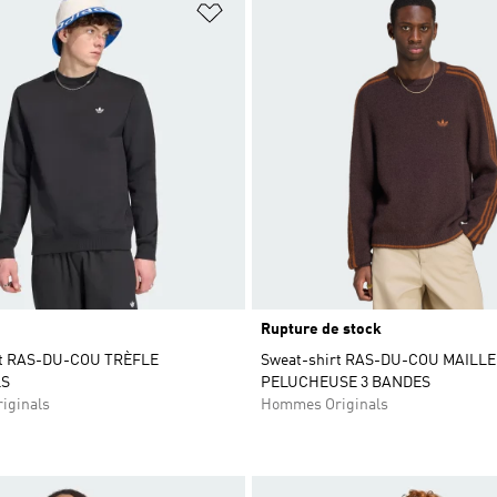
ste de produits favoris
Ajouter à la Liste de produits favor
Rupture de stock
rt RAS-DU-COU TRÈFLE
Sweat-shirt RAS-DU-COU MAILLE
LS
PELUCHEUSE 3 BANDES
iginals
Hommes Originals