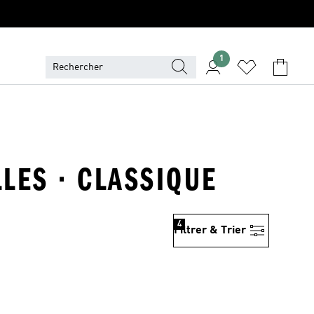
1
LES · CLASSIQUE
4
Filtrer & Trier
is