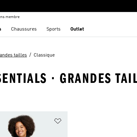
iens membre
s
Chaussures
Sports
Outlet
andes tailles
Classique
ENTIALS · GRANDES TAIL
ste de produits favoris
Ajouter à la Liste de produits favor