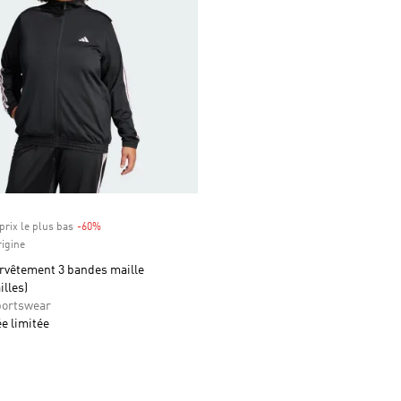
prix le plus bas
-60%
Rabais
rigine
urvêtement 3 bandes maille
illes)
ortswear
ée limitée