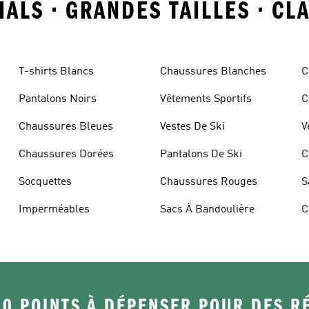
ALS • GRANDES TAILLES • CL
T-shirts Blancs
Chaussures Blanches
C
Pantalons Noirs
Vêtements Sportifs
C
Chaussures Bleues
Vestes De Ski
V
Chaussures Dorées
Pantalons De Ski
C
Socquettes
Chaussures Rouges
S
Imperméables
Sacs À Bandoulière
C
50 POINTS À DÉPENSER POUR DES 