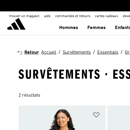
trouver un magasin
aide
commandes et retours
cartes cadeaux
dev
Hommes
Femmes
Enfant
Retour
Accueil
Survêtements
Essentials
Gr
SURVÊTEMENTS · ESS
2 résultats
Ajouter à la Li