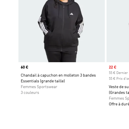
Prix
60 €
Prix soldé
22 €
55 € Dernier 
Chandail à capuchon en molleton 3 bandes
55 € Prix d'o
Essentials (grande taille)
Femmes Sportswear
Veste de s
3 couleurs
(Grandes ta
Femmes Sp
Offre à dur