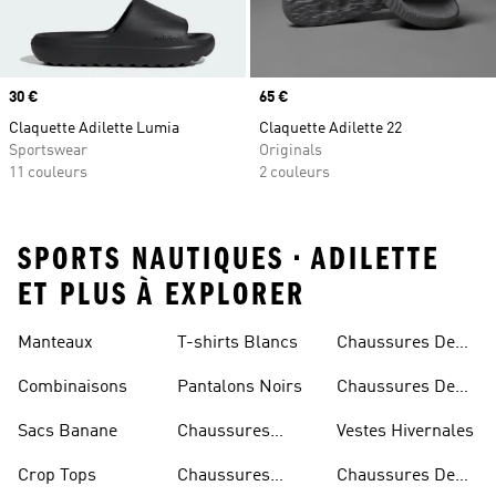
Prix
30 €
Prix
65 €
Claquette Adilette Lumia
Claquette Adilette 22
Sportswear
Originals
11 couleurs
2 couleurs
SPORTS NAUTIQUES • ADILETTE
ET PLUS À EXPLORER
Manteaux
T-shirts Blancs
Chaussures De
Rugby
Combinaisons
Pantalons Noirs
Chaussures De
Skateur
Sacs Banane
Chaussures
Vestes Hivernales
Bleues
Crop Tops
Chaussures
Chaussures De