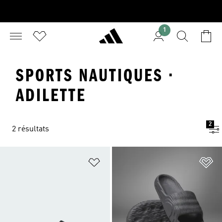
1
SPORTS NAUTIQUES ·
ADILETTE
2
2 résultats
Ajouter à la Liste de produits favor
Aj