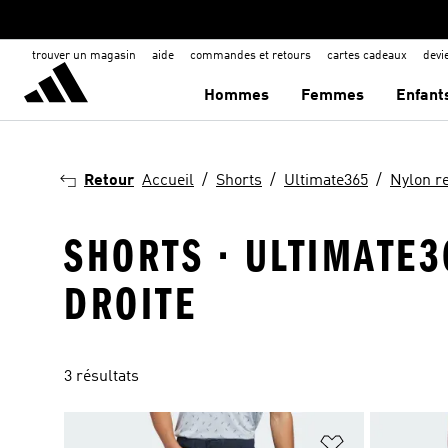
trouver un magasin
aide
commandes et retours
cartes cadeaux
dev
Hommes
Femmes
Enfant
Retour
Accueil
Shorts
Ultimate365
Nylon r
SHORTS · ULTIMATE3
DROITE
3 résultats
Ajouter à la Li