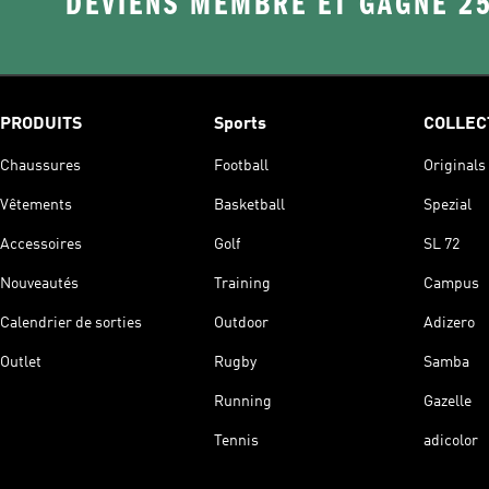
DEVIENS MEMBRE ET GAGNE 2
PRODUITS
Sports
COLLEC
Chaussures
Football
Originals
Vêtements
Basketball
Spezial
Accessoires
Golf
SL 72
Nouveautés
Training
Campus
Calendrier de sorties
Outdoor
Adizero
Outlet
Rugby
Samba
Running
Gazelle
Tennis
adicolor