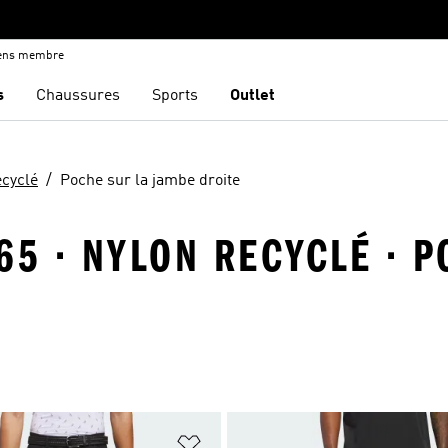
iens membre
s
Chaussures
Sports
Outlet
ecyclé
Poche sur la jambe droite
65 · NYLON RECYCLÉ · 
ste de produits favoris
Ajouter à la Liste de produits favor