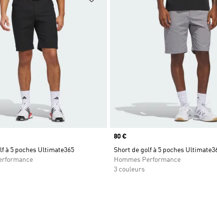
Prix
80 €
lf à 5 poches Ultimate365
Short de golf à 5 poches Ultimate3
rformance
Hommes Performance
3 couleurs