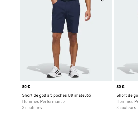
Prix
80 €
Prix
80 €
Short de golf à 5 poches Ultimate365
Short de go
Hommes Performance
Hommes Pe
3 couleurs
3 couleurs