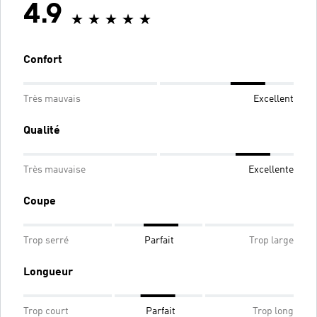
4.9
Confort
Très mauvais
Excellent
Qualité
Très mauvaise
Excellente
Coupe
Trop serré
Parfait
Trop large
Longueur
Trop court
Parfait
Trop long