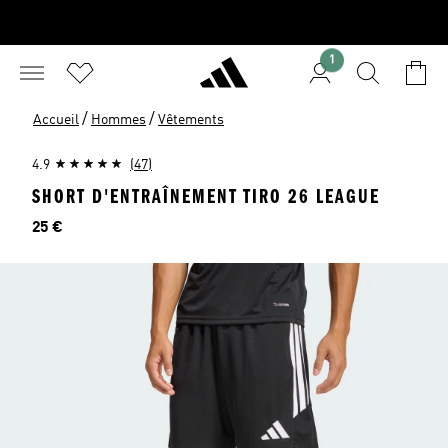
1
/
/
Accueil
Hommes
Vêtements
4.9
(47)
SHORT D'ENTRAÎNEMENT TIRO 26 LEAGUE
Prix
25 €