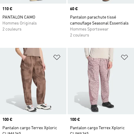
Prix
110 €
Prix
60 €
PANTALON CAMO
Pantalon parachute tissé
Hommes Originals
camouflage Seasonal Essentials
2 couleurs
Hommes Sportswear
2 couleurs
Ajouter à la Liste de produits favor
Aj
Prix
100 €
Prix
100 €
Pantalon cargo Terrex Xploric
Pantalon cargo Terrex Xploric