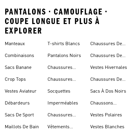
PANTALONS • CAMOUFLAGE •
COUPE LONGUE ET PLUS À
EXPLORER
Manteaux
T-shirts Blancs
Chaussures De
Rugby
Combinaisons
Pantalons Noirs
Chaussures De
Skateur
Sacs Banane
Chaussures
Vestes Hivernales
Bleues
Crop Tops
Chaussures
Chaussures De
Dorées
Marche
Vestes Aviateur
Socquettes
Sacs À Dos Noirs
Débardeurs
Imperméables
Chaussons
D'escalade
Sacs De Sport
Chaussures
Vestes Polaires
Blanches
Maillots De Bain
Vêtements
Vestes Blanches