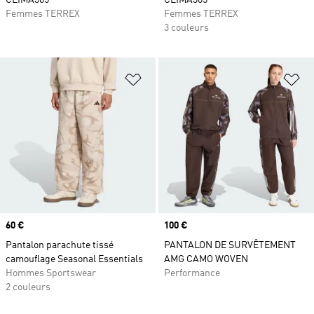
CLIMA365
CLIMA365
Femmes TERREX
Femmes TERREX
3 couleurs
Ajouter à la Liste de produits favor
Aj
Prix
60 €
Prix
100 €
Pantalon parachute tissé
PANTALON DE SURVÊTEMENT
camouflage Seasonal Essentials
AMG CAMO WOVEN
Hommes Sportswear
Performance
2 couleurs