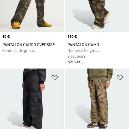
Prix
90 €
Prix
110 €
PANTALON CARGO OVERSIZE
PANTALON CAMO
Femmes Originals
Hommes Originals
2 couleurs
Nouveau
Ajouter à la Liste de produits favor
Aj