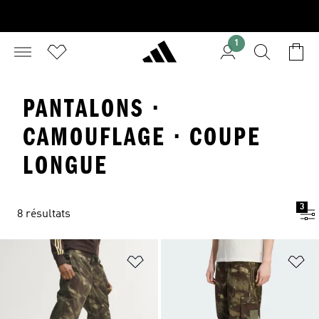
1
PANTALONS ·
CAMOUFLAGE · COUPE
LONGUE
3
8 résultats
Ajouter à la Liste de produits favor
Aj