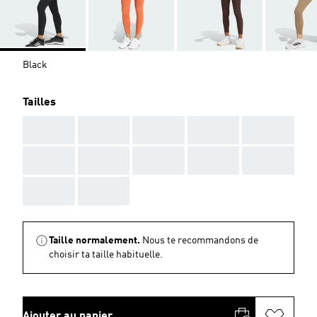
Black
Tailles
AAA
AAA
AAA
AAA
AAA
AAA
AAA
AAA
AAA
AAA
AAA
AAA
Taille normalement.
Nous te recommandons de
choisir ta taille habituelle.
Ajouter au panier