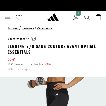
1
/
/
Accueil
Femmes
Vêtements
4.0
(47)
LEGGING 7/8 SANS COUTURE AVANT OPTIMÉ
ESSENTIALS
Prix en promo
35 €
50 € Dernier prix le plus bas
-30%
Réduction
50 € Prix d'origine