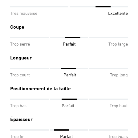
Très mauvaise
Excellente
Coupe
Trop serré
Parfait
Trop large
Longueur
Trop court
Parfait
Trop long
Positionnement de la taille
Trop bas
Parfait
Trop haut
Épaisseur
Trop fin
Parfait
Trop épais