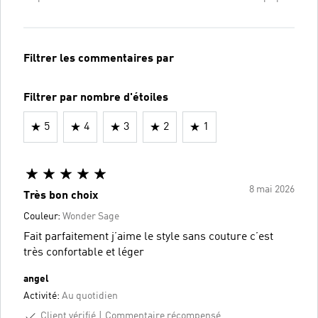
Filtrer les commentaires par
Filtrer par nombre d'étoiles
5
4
3
2
1
8 mai 2026
Très bon choix
Couleur:
Wonder Sage
Fait parfaitement j’aime le style sans couture c’est
très confortable et léger
angel
Activité:
Au quotidien
Client vérifié
Commentaire récompensé