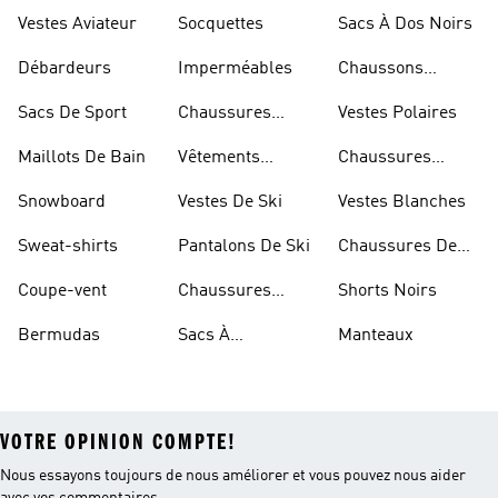
Dorées
Marche
Vestes Aviateur
Socquettes
Sacs À Dos Noirs
Débardeurs
Imperméables
Chaussons
D'escalade
Sacs De Sport
Chaussures
Vestes Polaires
Blanches
Maillots De Bain
Vêtements
Chaussures
Sportifs
D'haltérophilie
Snowboard
Vestes De Ski
Vestes Blanches
Sweat-shirts
Pantalons De Ski
Chaussures De
Basketball
Coupe-vent
Chaussures
Shorts Noirs
Rouges
Bermudas
Sacs À
Manteaux
Bandoulière
VOTRE OPINION COMPTE!
Nous essayons toujours de nous améliorer et vous pouvez nous aider