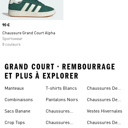
Prix
90 €
Chaussure Grand Court Alpha
Sportswear
8 couleurs
GRAND COURT • REMBOURRAGE
ET PLUS À EXPLORER
Manteaux
T-shirts Blancs
Chaussures De
Rugby
Combinaisons
Pantalons Noirs
Chaussures De
Skateur
Sacs Banane
Chaussures
Vestes Hivernales
Bleues
Crop Tops
Chaussures
Chaussures De