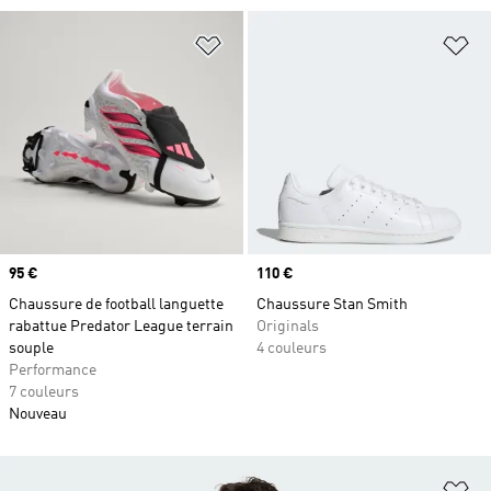
Ajouter à la Liste de produits favor
Aj
Prix
95 €
Prix
110 €
Chaussure de football languette
Chaussure Stan Smith
rabattue Predator League terrain
Originals
souple
4 couleurs
Performance
7 couleurs
Nouveau
Aj