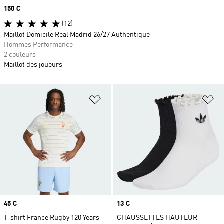
Prix
150 €
(12)
Maillot Domicile Real Madrid 26/27 Authentique
Hommes Performance
2 couleurs
Maillot des joueurs
Ajouter à la Liste de produits favor
Aj
Prix
45 €
Prix
13 €
T-shirt France Rugby 120 Years
CHAUSSETTES HAUTEUR