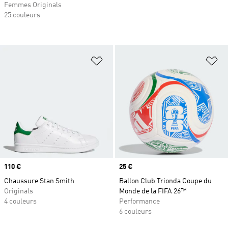
Femmes Originals
25 couleurs
Ajouter à la Liste de produits favor
Aj
Prix
110 €
Prix
25 €
Chaussure Stan Smith
Ballon Club Trionda Coupe du
Originals
Monde de la FIFA 26™
4 couleurs
Performance
6 couleurs