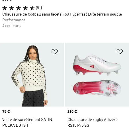
(81)
Chaussure de football sans lacets F50 Hyperfast Elite terrain souple
Performance
4 couleurs
Ajouter à la Liste de produits favor
Aj
Prix
75 €
Prix
260 €
Veste de survêtement SATIN
Chaussure de rugby Adizero
POLKA DOTS TT
RS15 Pro SG