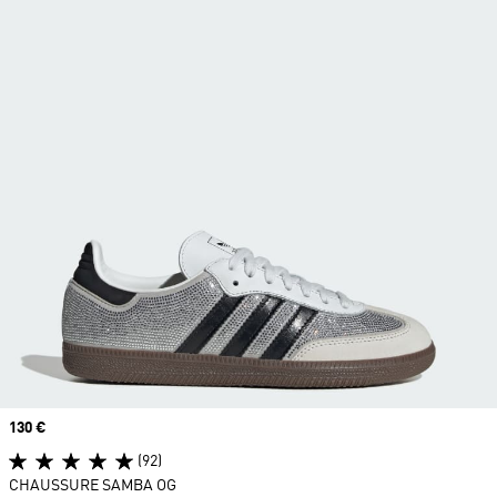
Prix
130 €
(92)
CHAUSSURE SAMBA OG