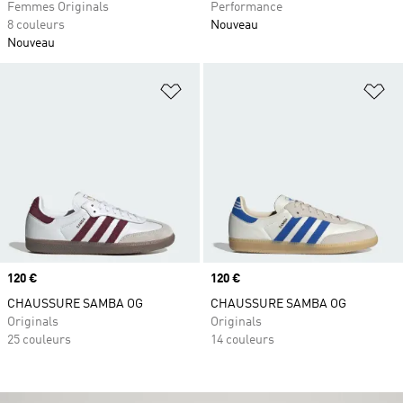
Femmes Originals
Performance
8 couleurs
Nouveau
Nouveau
Ajouter à la Liste de produits favor
Aj
Prix
120 €
Prix
120 €
CHAUSSURE SAMBA OG
CHAUSSURE SAMBA OG
Originals
Originals
25 couleurs
14 couleurs