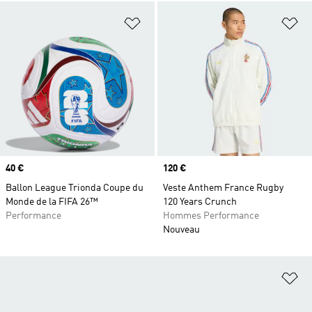
Ajouter à la Liste de produits favor
Aj
Prix
40 €
Prix
120 €
Ballon League Trionda Coupe du
Veste Anthem France Rugby
Monde de la FIFA 26™
120 Years Crunch
Performance
Hommes Performance
Nouveau
Aj