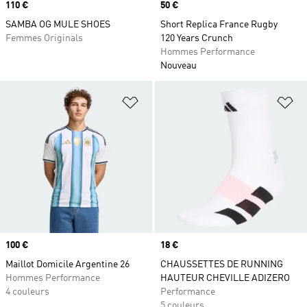
Prix
110 €
Prix
50 €
SAMBA OG MULE SHOES
Short Replica France Rugby
Femmes Originals
120 Years Crunch
Hommes Performance
Nouveau
Ajouter à la Liste de produits favor
Aj
Prix
100 €
Prix
18 €
Maillot Domicile Argentine 26
CHAUSSETTES DE RUNNING
Hommes Performance
HAUTEUR CHEVILLE ADIZERO
4 couleurs
Performance
5 couleurs