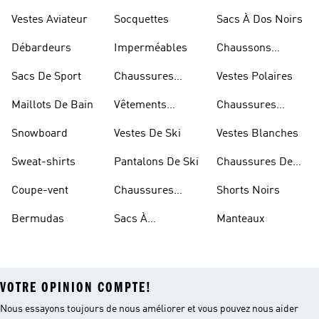
Dorées
Marche
Vestes Aviateur
Socquettes
Sacs À Dos Noirs
Débardeurs
Imperméables
Chaussons
D'escalade
Sacs De Sport
Chaussures
Vestes Polaires
Blanches
Maillots De Bain
Vêtements
Chaussures
Sportifs
D'haltérophilie
Snowboard
Vestes De Ski
Vestes Blanches
Sweat-shirts
Pantalons De Ski
Chaussures De
Basketball
Coupe-vent
Chaussures
Shorts Noirs
Rouges
Bermudas
Sacs À
Manteaux
Bandoulière
VOTRE OPINION COMPTE!
Nous essayons toujours de nous améliorer et vous pouvez nous aider