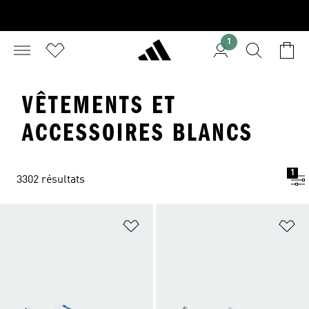
1
VÊTEMENTS ET
ACCESSOIRES BLANCS
1
3302 résultats
Ajouter à la Liste de produits favor
Aj