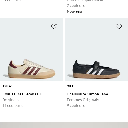
2 couleurs
Hommes Sportswear
2 couleurs
Nouveau
Ajouter à la Liste de produits favor
Aj
Prix
120 €
Prix
90 €
Chaussures Samba OG
Chaussure Samba Jane
Originals
Femmes Originals
14 couleurs
9 couleurs