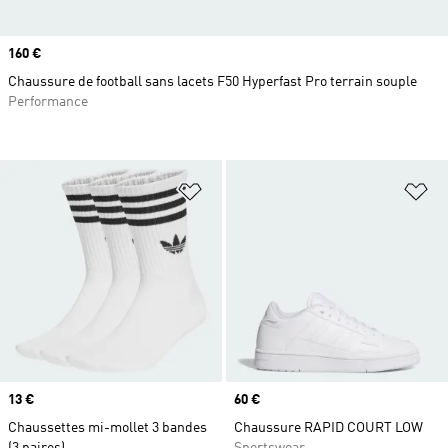
Prix
160 €
Chaussure de football sans lacets F50 Hyperfast Pro terrain souple
Performance
Ajouter à la Liste de produits favor
Aj
Prix
13 €
Prix
60 €
Chaussettes mi-mollet 3 bandes
Chaussure RAPID COURT LOW