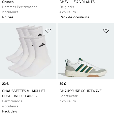
Crunch
CHEVILLE À VOLANTS
Hommes Performance
Originals
2 couleurs
4 couleurs
Nouveau
Pack de 2 couleurs
Ajouter à la Liste de produits favor
Aj
Prix
23 €
Prix
60 €
CHAUSSETTES MI-MOLLET
CHAUSSURE COURTWAVE
CUSHIONED 6 PAIRES
Sportswear
Performance
5 couleurs
4 couleurs
Pack de 6