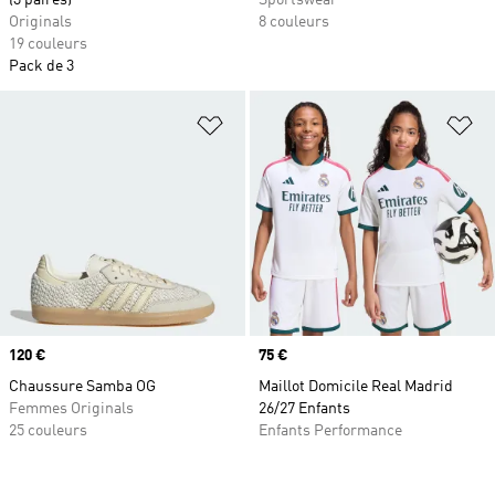
(3 paires)
Sportswear
Originals
8 couleurs
19 couleurs
Pack de 3
Ajouter à la Liste de produits favor
Aj
Prix
120 €
Prix
75 €
Chaussure Samba OG
Maillot Domicile Real Madrid
Femmes Originals
26/27 Enfants
25 couleurs
Enfants Performance