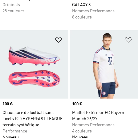
Originals
GALAXY 8
28 couleurs
Hommes Performance
8 couleurs
Ajouter à la Liste de produits favor
Aj
Prix
100 €
Prix
100 €
Chaussure de football sans
Maillot Extérieur FC Bayern
lacets F50 HYPERFAST LEAGUE
Munich 26/27
terrain synthétique
Hommes Performance
Performance
4 couleurs
Nouveau
Nouveau