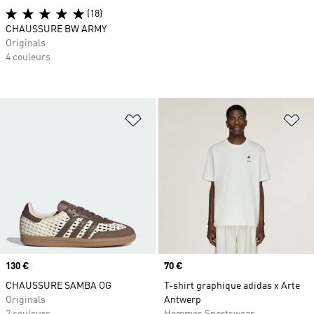
(18)
CHAUSSURE BW ARMY
Originals
4 couleurs
Ajouter à la Liste de produits favor
Aj
Prix
130 €
Prix
70 €
CHAUSSURE SAMBA OG
T-shirt graphique adidas x Arte
Originals
Antwerp