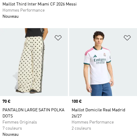
Maillot Third Inter Miami CF 2026 Messi
Hommes Performance
Nouveau
Ajouter à la Liste de produits favor
Aj
Prix
70 €
Prix
100 €
PANTALON LARGE SATIN POLKA
Maillot Domicile Real Madrid
DOTS
26/27
Femmes Originals
Hommes Performance
7 couleurs
2 couleurs
Nouveau