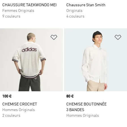
CHAUSSURE TAEKWONDO MEI
Chaussure Stan Smith
Femmes Originals
Originals
9 couleurs
4 couleurs
Ajouter à la Liste de produits favor
Aj
Prix
100 €
Prix
80 €
CHEMISE CROCHET
CHEMISE BOUTONNÉE
Hommes Originals
3 BANDES
2 couleurs
Hommes Originals