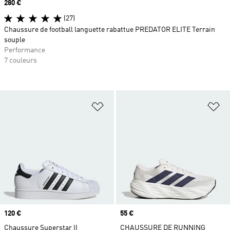
Prix
280 €
(27)
Chaussure de football languette rabattue PREDATOR ELITE Terrain
souple
Performance
7 couleurs
Ajouter à la Liste de produits favor
Aj
Prix
120 €
Prix
55 €
Chaussure Superstar II
CHAUSSURE DE RUNNING