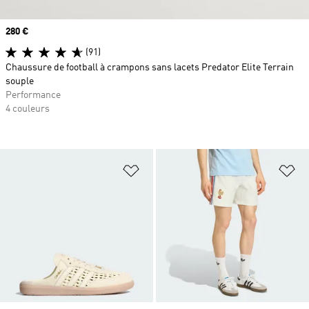
Prix
280 €
(91)
Chaussure de football à crampons sans lacets Predator Elite Terrain
souple
Performance
4 couleurs
Ajouter à la Liste de produits favor
Aj