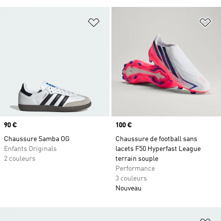
Ajouter à la Liste de produits favor
Aj
Prix
90 €
Prix
100 €
Chaussure Samba OG
Chaussure de football sans
Enfants Originals
lacets F50 Hyperfast League
2 couleurs
terrain souple
Performance
3 couleurs
Nouveau
Aj