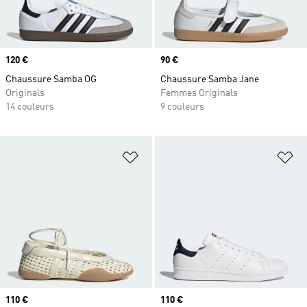
Prix
120 €
Prix
90 €
Chaussure Samba OG
Chaussure Samba Jane
Originals
Femmes Originals
14 couleurs
9 couleurs
Ajouter à la Liste de produits favor
Aj
Prix
110 €
Prix
110 €