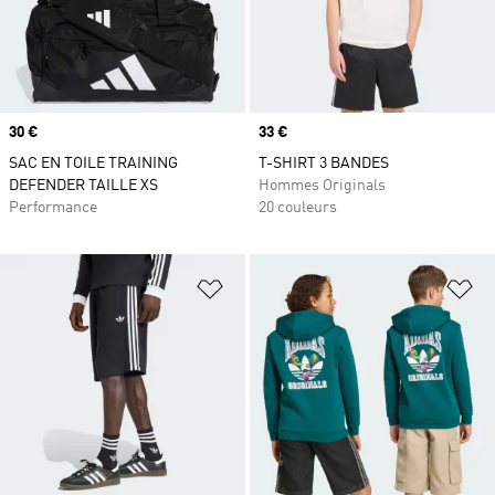
Prix
30 €
Prix
33 €
SAC EN TOILE TRAINING
T-SHIRT 3 BANDES
DEFENDER TAILLE XS
Hommes Originals
Performance
20 couleurs
Ajouter à la Liste de produits favor
Aj