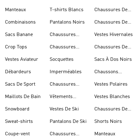
Manteaux
T-shirts Blancs
Chaussures De
Rugby
Combinaisons
Pantalons Noirs
Chaussures De
Skateur
Sacs Banane
Chaussures
Vestes Hivernales
Bleues
Crop Tops
Chaussures
Chaussures De
Dorées
Marche
Vestes Aviateur
Socquettes
Sacs À Dos Noirs
Débardeurs
Imperméables
Chaussons
D'escalade
Sacs De Sport
Chaussures
Vestes Polaires
Blanches
Maillots De Bain
Vêtements
Vestes Blanches
Sportifs
Snowboard
Vestes De Ski
Chaussures De
Basketball
Sweat-shirts
Pantalons De Ski
Shorts Noirs
Coupe-vent
Chaussures
Manteaux