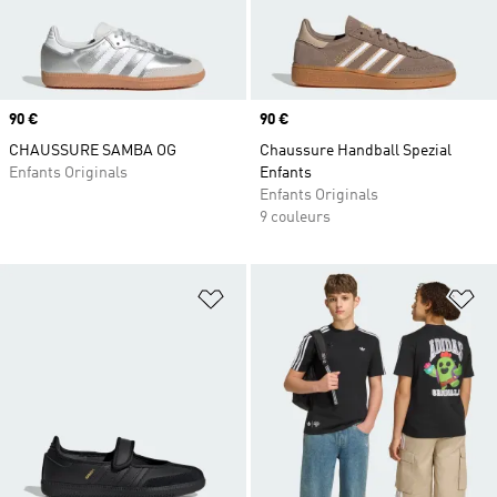
Prix
90 €
Prix
90 €
CHAUSSURE SAMBA OG
Chaussure Handball Spezial
Enfants Originals
Enfants
Enfants Originals
9 couleurs
Ajouter à la Liste de produits favor
Aj