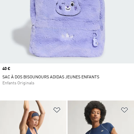
Prix
40 €
SAC À DOS BISOUNOURS ADIDAS JEUNES ENFANTS
Enfants Originals
Ajouter à la Liste de produits favor
Aj