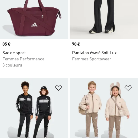
Prix
35 €
Prix
70 €
Sac de sport
Pantalon évasé Soft Lux
Femmes Performance
Femmes Sportswear
3 couleurs
Ajouter à la Liste de produits favor
Aj