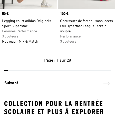
Prix
50 €
Prix
100 €
Legging court adidas Originals
Chaussure de football sans lacets
Sport Superstar
F50 Hyperfast League Terrain
Femmes Performance
souple
3 couleurs
Performance
Nouveau
Mix & Match
3 couleurs
Page : 1 sur 28
Suivant
COLLECTION POUR LA RENTRÉE
SCOLAIRE ET PLUS À EXPLORER