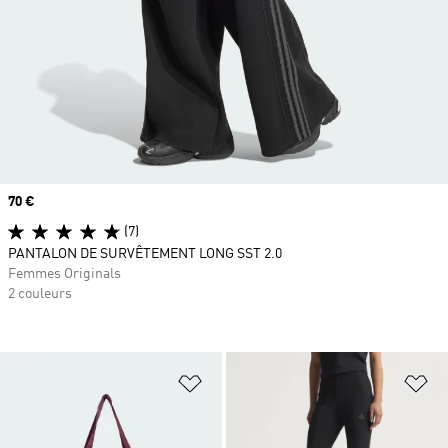
Prix
70 €
(7)
PANTALON DE SURVÊTEMENT LONG SST 2.0
Femmes Originals
2 couleurs
Ajouter à la Liste de produits favor
Aj