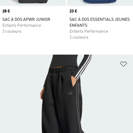
Prix
28 €
Prix
23 €
SAC À DOS APWR JUNIOR
SAC À DOS ESSENTIALS JEUNES
Enfants Performance
ENFANTS
3 couleurs
Enfants Performance
2 couleurs
Aj