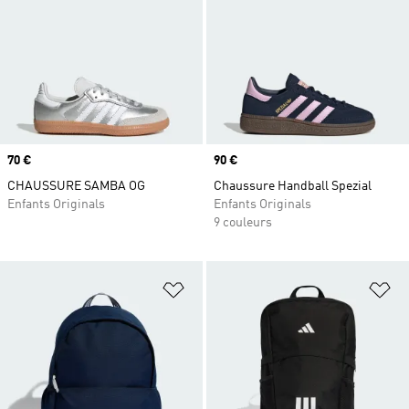
Prix
70 €
Prix
90 €
CHAUSSURE SAMBA OG
Chaussure Handball Spezial
Enfants Originals
Enfants Originals
9 couleurs
Ajouter à la Liste de produits favor
Aj