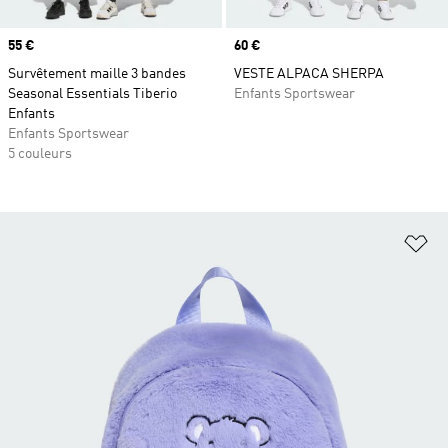
Prix
55 €
Prix
60 €
Survêtement maille 3 bandes
VESTE ALPACA SHERPA
Seasonal Essentials Tiberio
Enfants Sportswear
Enfants
Enfants Sportswear
5 couleurs
Aj