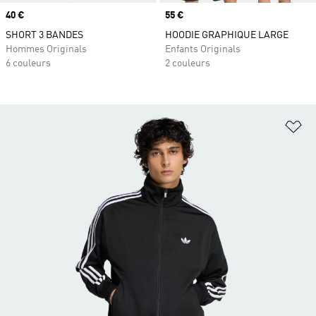
Prix
40 €
Prix
55 €
SHORT 3 BANDES
HOODIE GRAPHIQUE LARGE
Hommes Originals
Enfants Originals
6 couleurs
2 couleurs
Aj