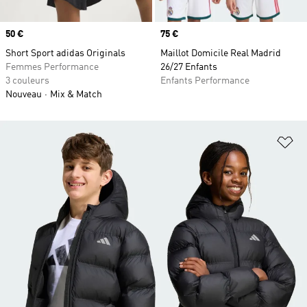
Prix
50 €
Prix
75 €
Short Sport adidas Originals
Maillot Domicile Real Madrid
Femmes Performance
26/27 Enfants
3 couleurs
Enfants Performance
Nouveau
Mix & Match
Aj