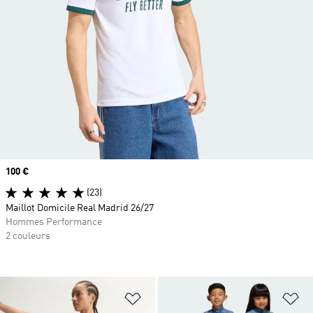
Prix
100 €
(23)
Maillot Domicile Real Madrid 26/27
Hommes Performance
2 couleurs
Ajouter à la Liste de produits favor
Aj