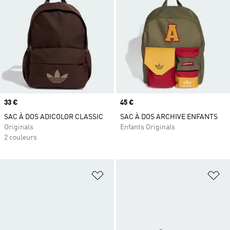
Prix
33 €
Prix
45 €
SAC À DOS ADICOLOR CLASSIC
SAC À DOS ARCHIVE ENFANTS
Originals
Enfants Originals
2 couleurs
Ajouter à la Liste de produits favor
Aj