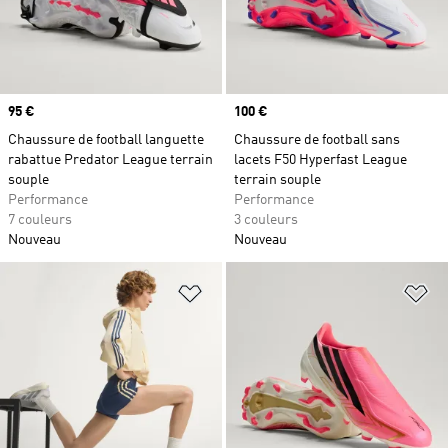
Prix
95 €
Prix
100 €
Chaussure de football languette
Chaussure de football sans
rabattue Predator League terrain
lacets F50 Hyperfast League
souple
terrain souple
Performance
Performance
7 couleurs
3 couleurs
Nouveau
Nouveau
Ajouter à la Liste de produits favor
Aj