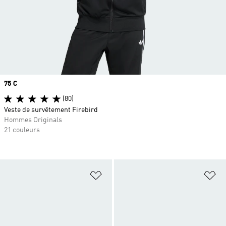
Prix
75 €
(80)
Veste de survêtement Firebird
Hommes Originals
21 couleurs
Ajouter à la Liste de produits favor
Aj