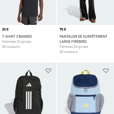
Prix
33 €
Prix
70 €
T-SHIRT 3 BANDES
PANTALON DE SURVÊTEMENT
Hommes Originals
LARGE FIREBIRD
20 couleurs
Femmes Originals
20 couleurs
Ajouter à la Liste de produits favor
Aj