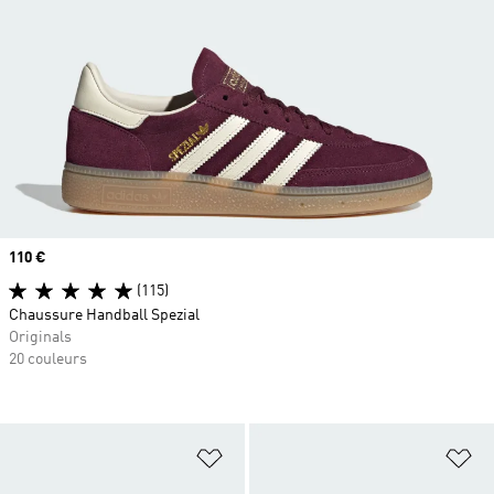
Prix
110 €
(115)
Chaussure Handball Spezial
Originals
20 couleurs
Ajouter à la Liste de produits favor
Aj