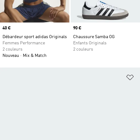
Prix
40 €
Prix
90 €
Débardeur sport adidas Originals
Chaussure Samba OG
Femmes Performance
Enfants Originals
2 couleurs
2 couleurs
Nouveau
Mix & Match
Aj