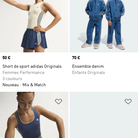
Prix
50 €
Prix
70 €
Short de sport adidas Originals
Ensemble denim
Femmes Performance
Enfants Originals
3 couleurs
Nouveau
Mix & Match
Ajouter à la Liste de produits favor
Aj