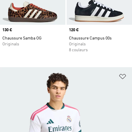
Prix
130 €
Prix
120 €
Chaussure Samba OG
Chaussure Campus 00s
Originals
Originals
8 couleurs
Aj