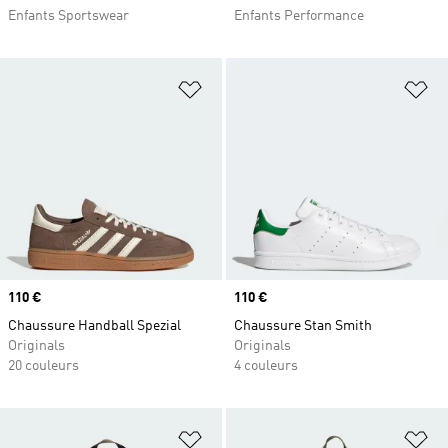
Enfants Sportswear
Enfants Performance
Ajouter à la Liste de produits favor
Aj
Prix
110 €
Prix
110 €
Chaussure Handball Spezial
Chaussure Stan Smith
Originals
Originals
20 couleurs
4 couleurs
Ajouter à la Liste de produits favor
Aj