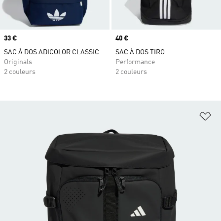
Prix
33 €
Prix
40 €
SAC À DOS ADICOLOR CLASSIC
SAC À DOS TIRO
Originals
Performance
2 couleurs
2 couleurs
Aj