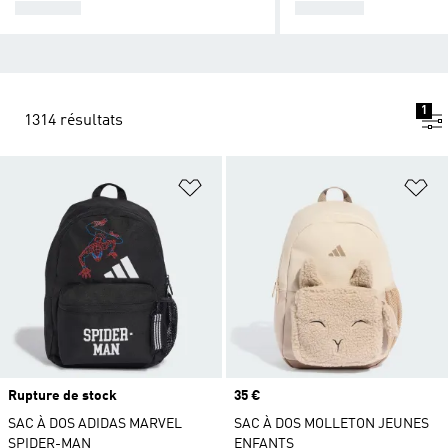
FEMMES
HOMMES
1
1314 résultats
Ajouter à la Liste de produits favor
Aj
Rupture de stock
Prix
35 €
SAC À DOS ADIDAS MARVEL
SAC À DOS MOLLETON JEUNES
SPIDER-MAN
ENFANTS