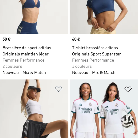
Prix
50 €
Prix
60 €
Brassière de sport adidas
T-shirt brassière adidas
Originals maintien léger
Originals Sport Superstar
Femmes Performance
Femmes Performance
2 couleurs
3 couleurs
Nouveau
Mix & Match
Nouveau
Mix & Match
Ajouter à la Liste de produits favor
Aj