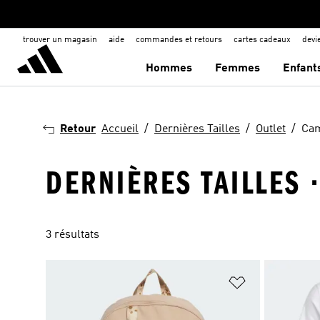
trouver un magasin
aide
commandes et retours
cartes cadeaux
dev
Hommes
Femmes
Enfant
Retour
Accueil
Dernières Tailles
Outlet
Cam
DERNIÈRES TAILLES 
3 résultats
Ajouter à la Li