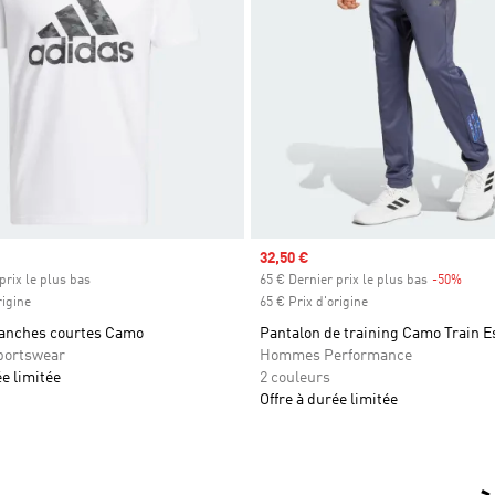
Prix soldé
32,50 €
prix le plus bas
65 € Dernier prix le plus bas
-50%
Rabai
rigine
65 € Prix d'origine
manches courtes Camo
Pantalon de training Camo Train E
ortswear
Hommes Performance
ée limitée
2 couleurs
Offre à durée limitée