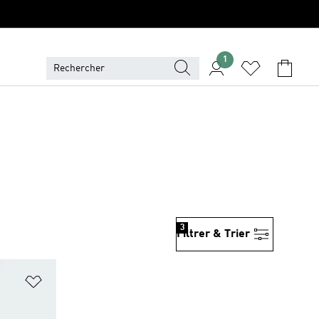
1
3
Filtrer & Trier
is
Ajouter à la Liste de produits favoris