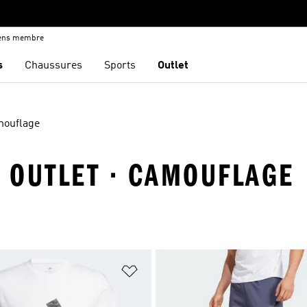
iens membre
s
Chaussures
Sports
Outlet
ouflage
· OUTLET · CAMOUFLAGE
ste de produits favoris
Ajouter à la Liste de produits favor