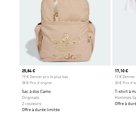
Prix actuel
25,84 €
Prix actuel
17,10 €
19 € Dernier prix le plus bas
15 € Dernier 
38 € Prix d'origine
30 € Prix d'o
Sac à dos Camo
T-shirt à 
Originals
Hommes Sp
2 couleurs
Offre à dur
Offre à durée limitée