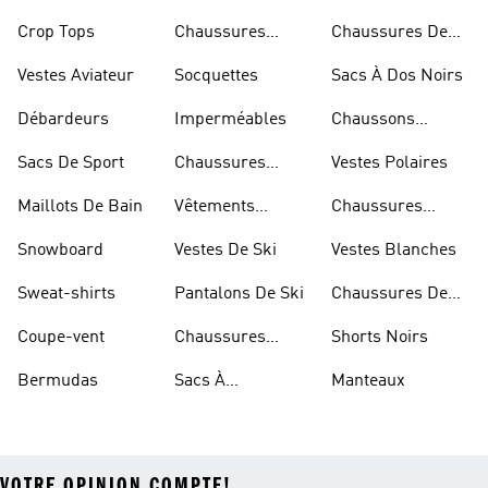
Bleues
Crop Tops
Chaussures
Chaussures De
Dorées
Marche
Vestes Aviateur
Socquettes
Sacs À Dos Noirs
Débardeurs
Imperméables
Chaussons
D'escalade
Sacs De Sport
Chaussures
Vestes Polaires
Blanches
Maillots De Bain
Vêtements
Chaussures
Sportifs
D'haltérophilie
Snowboard
Vestes De Ski
Vestes Blanches
Sweat-shirts
Pantalons De Ski
Chaussures De
Basketball
Coupe-vent
Chaussures
Shorts Noirs
Rouges
Bermudas
Sacs À
Manteaux
Bandoulière
VOTRE OPINION COMPTE!