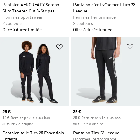
Pantalon AEROREADY Sereno
Pantalon d'entraînement Tiro 23
Slim Tapered Cut 3-Stripes
League
Hommes Sportswear
Femmes Performance
2 couleurs
2 couleurs
Offre à durée limitée
Offre à durée limitée
Ajouter à la Liste de produits favor
Aj
Prix actuel
28 €
Prix actuel
35 €
16 € Dernier prix le plus bas
25 € Dernier prix le plus bas
40 € Prix d'origine
50 € Prix d'origine
Pantalon toile Tiro 25 Essentials
Pantalon Tiro 23 League
Enfants
Hommes Performance