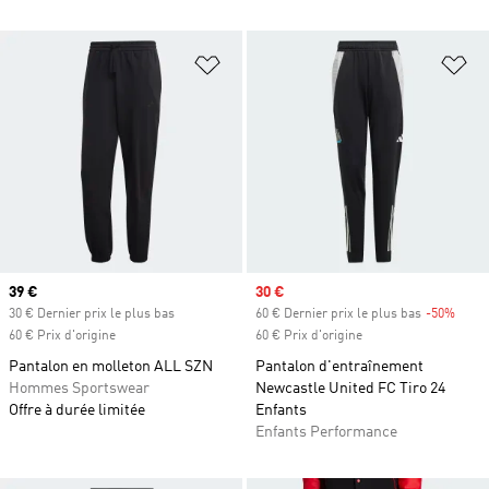
Ajouter à la Liste de produits favor
Aj
Prix actuel
39 €
Prix soldé
30 €
30 € Dernier prix le plus bas
60 € Dernier prix le plus bas
-50%
Rabai
60 € Prix d'origine
60 € Prix d'origine
Pantalon en molleton ALL SZN
Pantalon d'entraînement
Hommes Sportswear
Newcastle United FC Tiro 24
Offre à durée limitée
Enfants
Enfants Performance