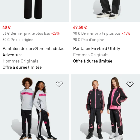
Prix soldé
40 €
Prix soldé
49,50 €
56 € Dernier prix le plus bas
-28%
Rabais
90 € Dernier prix le plus bas
-45%
Rabai
80 € Prix d'origine
90 € Prix d'origine
Pantalon de survêtement adidas
Pantalon Firebird Utility
Adventure
Femmes Originals
Hommes Originals
Offre à durée limitée
Offre à durée limitée
Ajouter à la Liste de produits favor
Aj