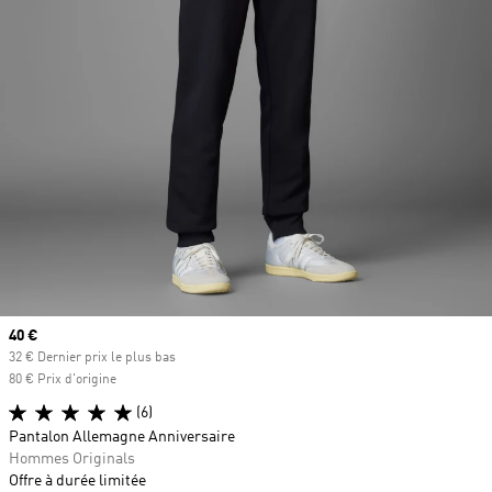
Prix actuel
40 €
32 € Dernier prix le plus bas
80 € Prix d'origine
(6)
Pantalon Allemagne Anniversaire
Hommes Originals
Offre à durée limitée