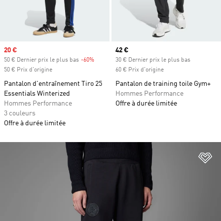
Prix soldé
20 €
Prix actuel
42 €
50 € Dernier prix le plus bas
-60%
Rabais
30 € Dernier prix le plus bas
50 € Prix d'origine
60 € Prix d'origine
Pantalon d'entraînement Tiro 25
Pantalon de training toile Gym+
Essentials Winterized
Hommes Performance
Hommes Performance
Offre à durée limitée
3 couleurs
Offre à durée limitée
Aj