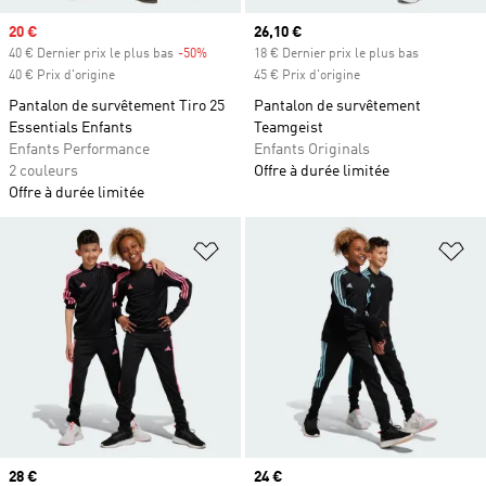
Prix soldé
20 €
Prix actuel
26,10 €
40 € Dernier prix le plus bas
-50%
Rabais
18 € Dernier prix le plus bas
40 € Prix d'origine
45 € Prix d'origine
Pantalon de survêtement Tiro 25
Pantalon de survêtement
Essentials Enfants
Teamgeist
Enfants Performance
Enfants Originals
2 couleurs
Offre à durée limitée
Offre à durée limitée
Ajouter à la Liste de produits favor
Aj
Prix actuel
28 €
Prix actuel
24 €