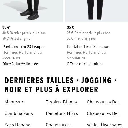
Prix actuel
35 €
Prix actuel
35 €
30 € Dernier prix le plus bas
25 € Dernier prix le plus bas
50 € Prix d'origine
50 € Prix d'origine
Pantalon Tiro 23 League
Pantalon Tiro 23 League
Hommes Performance
Femmes Performance
4 couleurs
4 couleurs
Offre à durée limitée
Offre à durée limitée
DERNIERES TAILLES • JOGGING •
NOIR ET PLUS À EXPLORER
Manteaux
T-shirts Blancs
Chaussures De
Rugby
Combinaisons
Pantalons Noirs
Chaussures De
Skateur
Sacs Banane
Chaussures
Vestes Hivernales