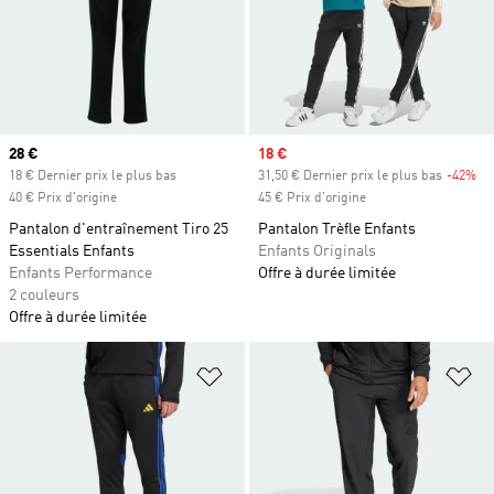
Prix actuel
28 €
Prix soldé
18 €
18 € Dernier prix le plus bas
31,50 € Dernier prix le plus bas
-42%
Ra
40 € Prix d'origine
45 € Prix d'origine
Pantalon d'entraînement Tiro 25
Pantalon Trèfle Enfants
Essentials Enfants
Enfants Originals
Enfants Performance
Offre à durée limitée
2 couleurs
Offre à durée limitée
Ajouter à la Liste de produits favor
Aj