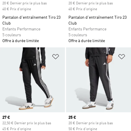
20 € Dernier prix le plus bas
20 € Dernier prix le plus bas
40 € Prix d'origine
40 € Prix d'origine
Pantalon d'entraînement Tiro 23
Pantalon d'entraînement Tiro 23
Club
Club
Enfants Performance
Enfants Performance
5 couleurs
5 couleurs
Offre à durée limitée
Offre à durée limitée
Ajouter à la Liste de produits favor
Aj
Prix actuel
27 €
Prix actuel
25 €
22,50 € Dernier prix le plus bas
20 € Dernier prix le plus bas
45 € Prix d'origine
50 € Prix d'origine