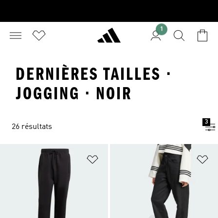
1
DERNIÈRES TAILLES ·
JOGGING · NOIR
3
26 résultats
Ajouter à la Liste de produits favor
Aj