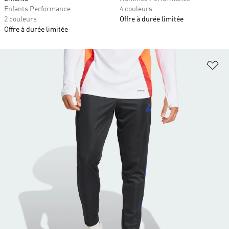
Enfants Performance
4 couleurs
2 couleurs
Offre à durée limitée
Offre à durée limitée
Aj