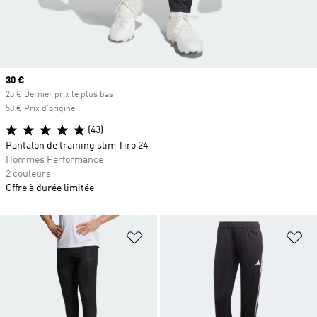
Prix actuel
30 €
25 € Dernier prix le plus bas
50 € Prix d'origine
(43)
Pantalon de training slim Tiro 24
Hommes Performance
2 couleurs
Offre à durée limitée
Ajouter à la Liste de produits favor
Aj