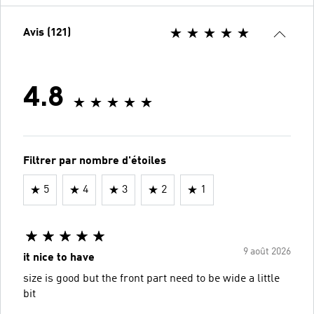
Avis (121)
4.8
Filtrer par nombre d'étoiles
5
4
3
2
1
9 août 2026
it nice to have
size is good but the front part need to be wide a little
bit