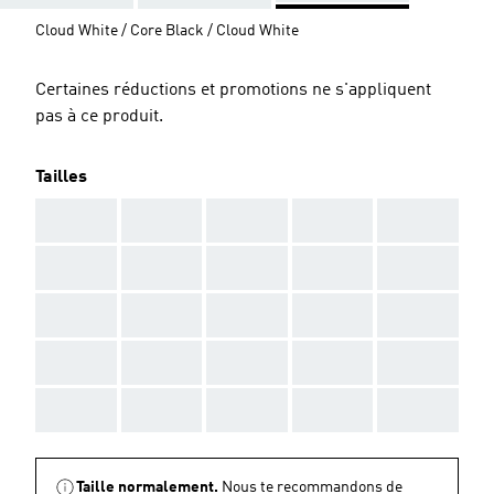
Cloud White / Core Black / Cloud White
Certaines réductions et promotions ne s'appliquent
pas à ce produit.
Tailles
AAA
AAA
AAA
AAA
AAA
AAA
AAA
AAA
AAA
AAA
AAA
AAA
AAA
AAA
AAA
AAA
AAA
AAA
AAA
AAA
AAA
AAA
AAA
AAA
AAA
Taille normalement.
Nous te recommandons de