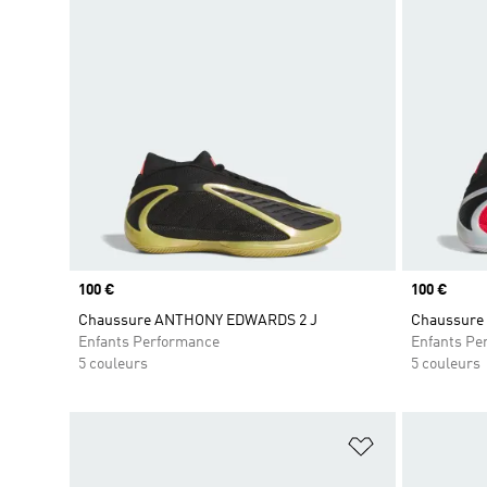
Prix
100 €
Prix
100 €
Chaussure ANTHONY EDWARDS 2 J
Chaussure
Enfants Performance
Enfants Pe
5 couleurs
5 couleurs
Ajouter à la Li