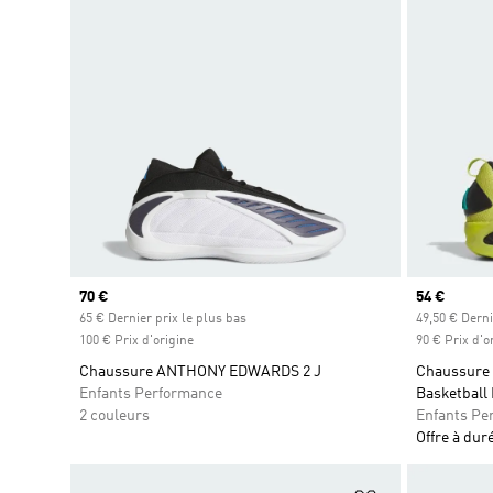
Prix actuel
70 €
Prix actuel
54 €
65 € Dernier prix le plus bas
49,50 € Derni
100 € Prix d'origine
90 € Prix d'o
Chaussure ANTHONY EDWARDS 2 J
Chaussure 
Enfants Performance
Basketball 
2 couleurs
Enfants Pe
Offre à dur