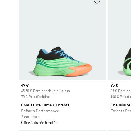
Ajouter à la Li
Prix actuel
49 €
Prix actuel
75 €
45,50 € Dernier prix le plus bas
65 € Dernier 
70 € Prix d'origine
100 € Prix d'
Chaussure Dame X Enfants
Chaussure
Enfants Performance
Enfants Pe
2 couleurs
Offre à durée limitée