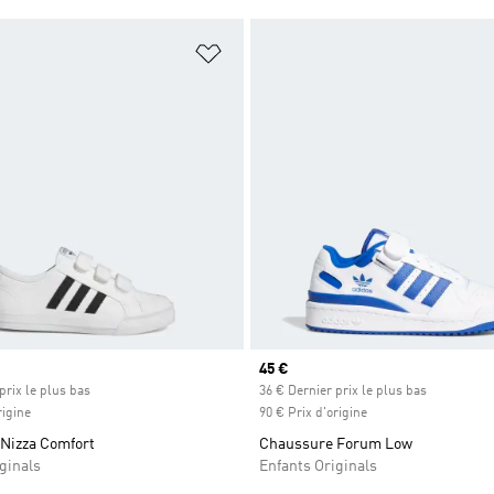
ste de produits favoris
Ajouter à la Liste de produits favor
Prix actuel
45 €
prix le plus bas
36 € Dernier prix le plus bas
rigine
90 € Prix d'origine
Nizza Comfort
Chaussure Forum Low
ginals
Enfants Originals