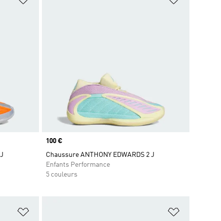
Prix
100 €
J
Chaussure ANTHONY EDWARDS 2 J
Enfants Performance
5 couleurs
is
Ajouter à la Liste de produits favoris
Ajouter à la