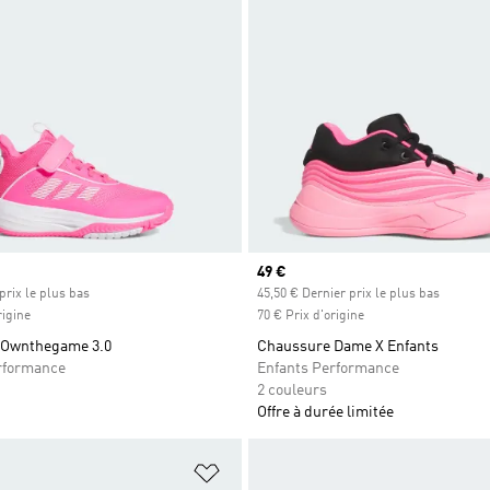
Prix actuel
49 €
prix le plus bas
45,50 € Dernier prix le plus bas
rigine
70 € Prix d'origine
 Ownthegame 3.0
Chaussure Dame X Enfants
rformance
Enfants Performance
2 couleurs
Offre à durée limitée
ste de produits favoris
Ajouter à la Liste de produits favor