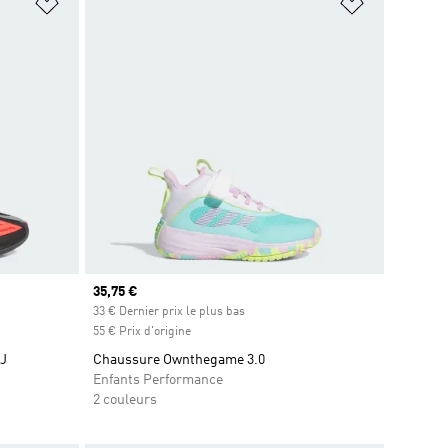
is
Ajouter à la Liste de produits favoris
Ajouter à la
Prix actuel
35,75 €
is
33 € Dernier prix le plus bas
55 € Prix d'origine
J
Chaussure Ownthegame 3.0
Enfants Performance
2 couleurs