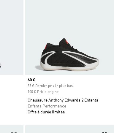
Prix actuel
60 €
55 € Dernier prix le plus bas
100 € Prix d'origine
Chaussure Anthony Edwards 2 Enfants
Enfants Performance
Offre à durée limitée