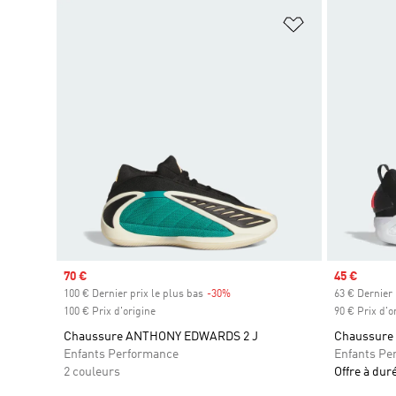
Ajouter à la Li
Prix soldé
70 €
Prix soldé
45 €
100 € Dernier prix le plus bas
-30%
Rabais
63 € Dernier 
100 € Prix d'origine
90 € Prix d'o
Chaussure ANTHONY EDWARDS 2 J
Chaussure 
Enfants Performance
Enfants Pe
2 couleurs
Offre à dur