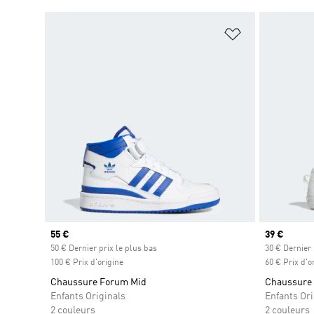
Ajouter à la Li
Prix actuel
55 €
Prix actuel
39 €
50 € Dernier prix le plus bas
30 € Dernier 
100 € Prix d'origine
60 € Prix d'o
Chaussure Forum Mid
Chaussure 
Enfants Originals
Enfants Ori
2 couleurs
2 couleurs