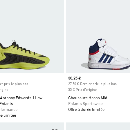
Prix actuel
30,25 €
er prix le plus bas
27,50 € Dernier prix le plus bas
rigine
55 € Prix d'origine
Anthony Edwards 1 Low
Chaussure Hoops Mid
Enfants
Enfants Sportswear
rformance
Offre à durée limitée
ée limitée