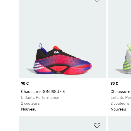
Prix
90 €
Prix
90 €
Chaussure DON ISSUE 8
Chaussure
Enfants Performance
Enfants Pe
2 couleurs
2 couleurs
Nouveau
Nouveau
Ajouter à la Li