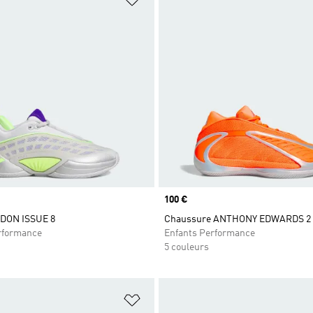
Prix
100 €
 DON ISSUE 8
Chaussure ANTHONY EDWARDS 2 
rformance
Enfants Performance
5 couleurs
ste de produits favoris
Ajouter à la Liste de produits favor