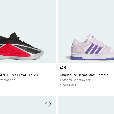
Prix
40 €
 ANTHONY EDWARDS 2 J
Chaussure Break Start Enfants
rformance
Enfants Sportswear
4 couleurs
ste de produits favoris
Ajouter à la Liste de produits favor