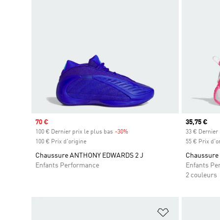
Prix soldé
70 €
Prix actuel
35,75 €
100 € Dernier prix le plus bas
-30%
Rabais
33 € Dernier 
100 € Prix d'origine
55 € Prix d'o
Chaussure ANTHONY EDWARDS 2 J
Chaussure
Enfants Performance
Enfants Pe
2 couleurs
Ajouter à la Li