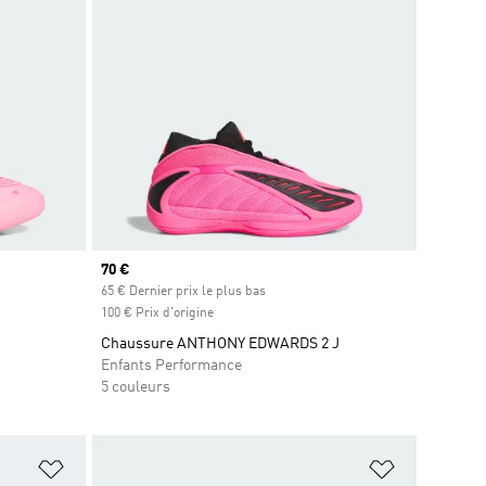
Prix actuel
70 €
65 € Dernier prix le plus bas
100 € Prix d'origine
Chaussure ANTHONY EDWARDS 2 J
Enfants Performance
5 couleurs
is
Ajouter à la Liste de produits favoris
Ajouter à la