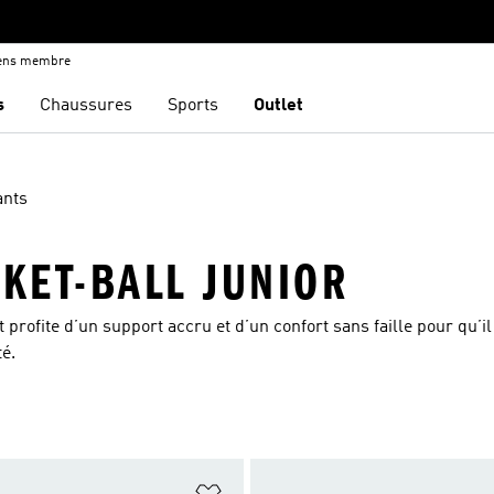
iens membre
s
Chaussures
Sports
Outlet
ants
KET-BALL JUNIOR
 profite d’un support accru et d’un confort sans faille pour qu’il
té.
ste de produits favoris
Ajouter à la Liste de produits favor