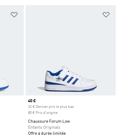
is
Ajouter à la Liste de produits favoris
Ajouter à la
Prix actuel
40 €
32 € Dernier prix le plus bas
80 € Prix d'origine
Chaussure Forum Low
Enfants Originals
Offre à durée limitée