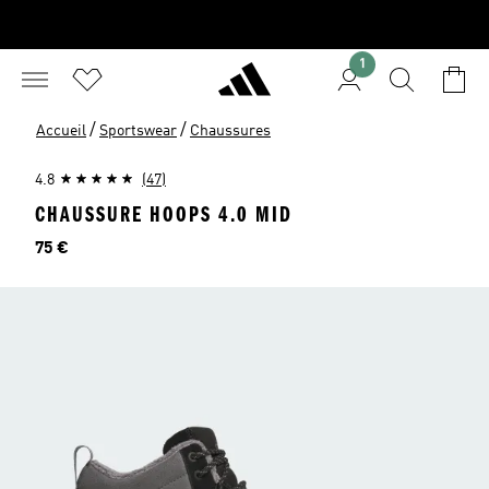
1
/
/
Accueil
Sportswear
Chaussures
4.8
(47)
CHAUSSURE HOOPS 4.0 MID
Prix
75 €