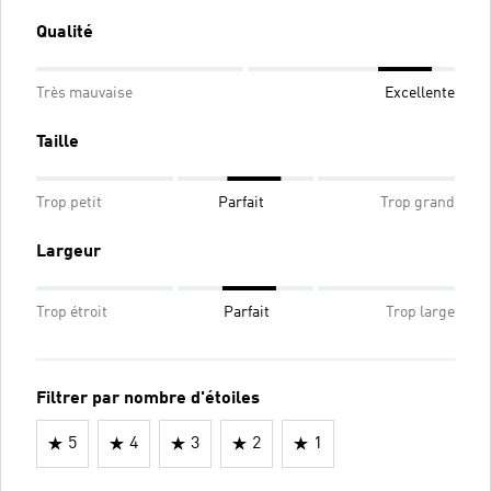
Qualité
Très mauvaise
Excellente
Taille
Trop petit
Parfait
Trop grand
Largeur
Trop étroit
Parfait
Trop large
Filtrer par nombre d'étoiles
5
4
3
2
1