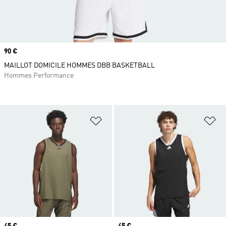
Prix
90 €
MAILLOT DOMICILE HOMMES DBB BASKETBALL
Hommes Performance
Ajouter à la Liste de produits favor
Aj