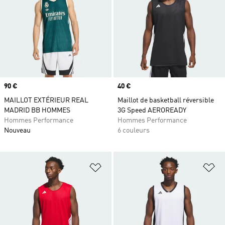
Prix
90 €
Prix
40 €
MAILLOT EXTÉRIEUR REAL
Maillot de basketball réversible
MADRID BB HOMMES
3G Speed AEROREADY
Hommes Performance
Hommes Performance
Nouveau
6 couleurs
Ajouter à la Liste de produits favor
Aj