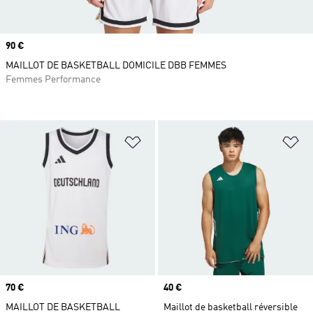
Prix
90 €
MAILLOT DE BASKETBALL DOMICILE DBB FEMMES
Femmes Performance
Ajouter à la Liste de produits favor
Aj
Prix
70 €
Prix
40 €
MAILLOT DE BASKETBALL
Maillot de basketball réversible