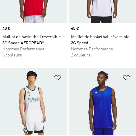
Prix
40 €
Prix
45 €
Maillot de basketball réversible
Maillot de basketball réversible
3G Speed AEROREADY
3G Speed
Hommes Performance
Hommes Performance
6 couleurs
2 couleurs
Ajouter à la Liste de produits favor
Aj