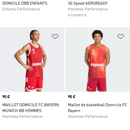
DOMICILE DBB ENFANTS
3G Speed AEROREADY
Enfants Performance
Hommes Performance
6 couleurs
Ajouter à la Liste de produits favor
Aj
Prix
90 €
Prix
90 €
MAILLOT DOMICILE FC BAYERN
Maillot de basketball Domicile FC
MUNICH BB HOMMES
Bayern
Hommes Performance
Hommes Performance