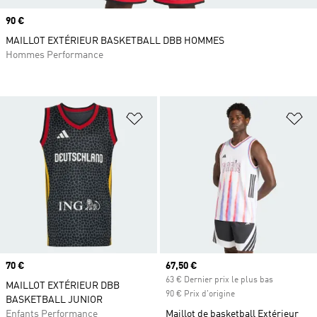
Prix
90 €
MAILLOT EXTÉRIEUR BASKETBALL DBB HOMMES
Hommes Performance
Ajouter à la Liste de produits favor
Aj
Prix
70 €
Prix actuel
67,50 €
63 € Dernier prix le plus bas
MAILLOT EXTÉRIEUR DBB
90 € Prix d'origine
BASKETBALL JUNIOR
Enfants Performance
Maillot de basketball Extérieur