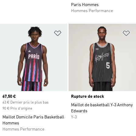
Paris Hommes
Hommes Performance
Ajouter à la Liste de produits favor
Aj
Prix actuel
67,50 €
Rupture de stock
63 € Dernier prix le plus bas
Maillot de basketball Y-3 Anthony
90 € Prix d'origine
Edwards
Maillot Domicile Paris Basketball
Y-3
Hommes
Hommes Performance