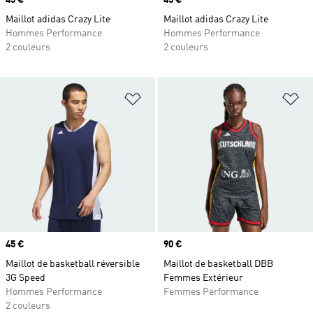
Prix
45 €
Prix
45 €
Maillot adidas Crazy Lite
Maillot adidas Crazy Lite
Hommes Performance
Hommes Performance
2 couleurs
2 couleurs
Ajouter à la Liste de produits favor
Aj
Prix
45 €
Prix
90 €
Maillot de basketball réversible
Maillot de basketball DBB
3G Speed
Femmes Extérieur
Hommes Performance
Femmes Performance
2 couleurs