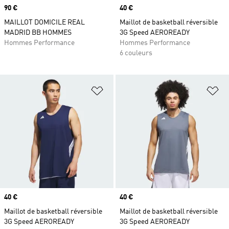
Prix
90 €
Prix
40 €
MAILLOT DOMICILE REAL
Maillot de basketball réversible
MADRID BB HOMMES
3G Speed AEROREADY
Hommes Performance
Hommes Performance
6 couleurs
Ajouter à la Liste de produits favor
Aj
Prix
40 €
Prix
40 €
Maillot de basketball réversible
Maillot de basketball réversible
3G Speed AEROREADY
3G Speed AEROREADY