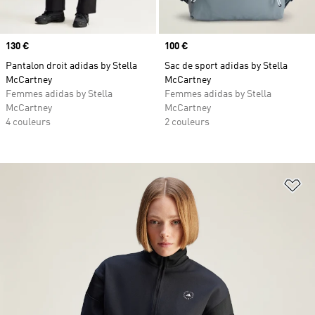
Prix
130 €
Prix
100 €
Pantalon droit adidas by Stella
Sac de sport adidas by Stella
McCartney
McCartney
Femmes adidas by Stella
Femmes adidas by Stella
McCartney
McCartney
4 couleurs
2 couleurs
Aj