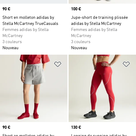
Prix
90 €
Prix
100 €
Short en molleton adidas by
Jupe-short de training plissée
Stella McCartney TrueCasuals
adidas by Stella McCartney
Femmes adidas by Stella
Femmes adidas by Stella
McCartney
McCartney
3 couleurs
3 couleurs
Nouveau
Nouveau
Ajouter à la Liste de produits favor
Aj
Prix
90 €
Prix
130 €