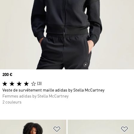
Prix
200 €
(3)
Veste de survêtement maille adidas by Stella McCartney
Femmes adidas by Stella McCartney
2 couleurs
Ajouter à la Liste de produits favor
Aj