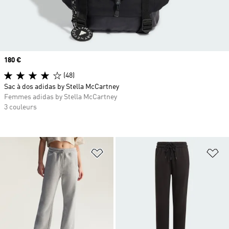
Prix
180 €
(48)
Sac à dos adidas by Stella McCartney
Femmes adidas by Stella McCartney
3 couleurs
Ajouter à la Liste de produits favor
Aj