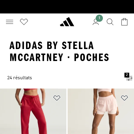
1
ADIDAS BY STELLA
MCCARTNEY · POCHES
2
24 résultats
Ajouter à la Liste de produits favor
Aj