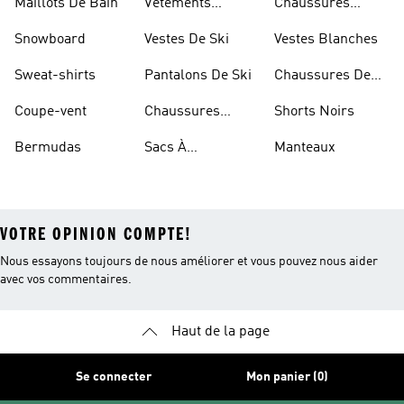
Maillots De Bain
Vêtements
Chaussures
Sportifs
D'haltérophilie
Snowboard
Vestes De Ski
Vestes Blanches
Sweat-shirts
Pantalons De Ski
Chaussures De
Basketball
Coupe-vent
Chaussures
Shorts Noirs
Rouges
Bermudas
Sacs À
Manteaux
Bandoulière
VOTRE OPINION COMPTE!
Nous essayons toujours de nous améliorer et vous pouvez nous aider
avec vos commentaires.
Haut de la page
Se connecter
Mon panier (0)