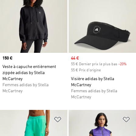
Prix
150 €
Prix soldé
44 €
55 € Dernier prix le plus bas
-20%
Rabai
Veste à capuche entièrement
55 € Prix d'origine
zippée adidas by Stella
McCartney
Visière adidas by Stella
Femmes adidas by Stella
McCartney
McCartney
Femmes adidas by Stella
McCartney
Ajouter à la Liste de produits favor
Aj