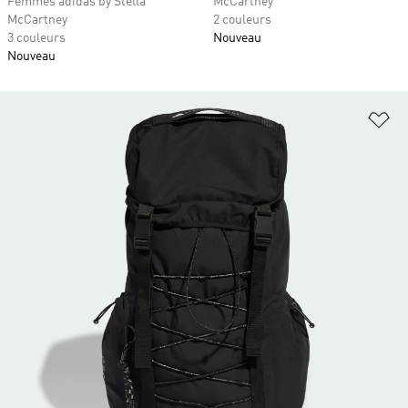
Femmes adidas by Stella
McCartney
McCartney
2 couleurs
3 couleurs
Nouveau
Nouveau
Aj