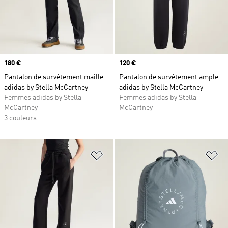
Prix
180 €
Prix
120 €
Pantalon de survêtement maille
Pantalon de survêtement ample
adidas by Stella McCartney
adidas by Stella McCartney
Femmes adidas by Stella
Femmes adidas by Stella
McCartney
McCartney
3 couleurs
Ajouter à la Liste de produits favor
Aj