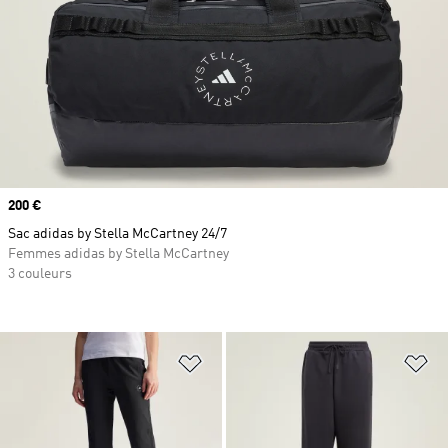
Prix
200 €
Sac adidas by Stella McCartney 24/7
Femmes adidas by Stella McCartney
3 couleurs
Ajouter à la Liste de produits favor
Aj