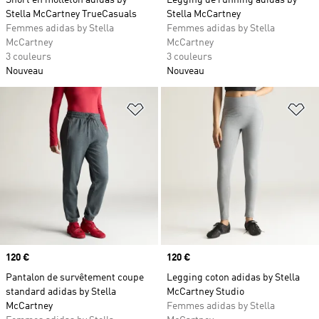
Short en molleton adidas by
Legging de running adidas by
Stella McCartney TrueCasuals
Stella McCartney
Femmes adidas by Stella
Femmes adidas by Stella
McCartney
McCartney
3 couleurs
3 couleurs
Nouveau
Nouveau
Ajouter à la Liste de produits favor
Aj
Prix
120 €
Prix
120 €
Pantalon de survêtement coupe
Legging coton adidas by Stella
standard adidas by Stella
McCartney Studio
McCartney
Femmes adidas by Stella