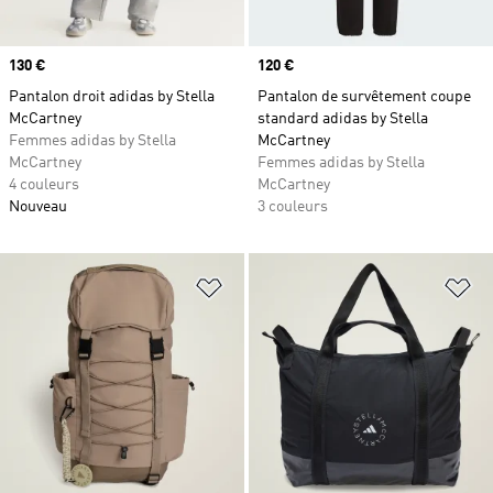
Prix
130 €
Prix
120 €
Pantalon droit adidas by Stella
Pantalon de survêtement coupe
McCartney
standard adidas by Stella
Femmes adidas by Stella
McCartney
McCartney
Femmes adidas by Stella
4 couleurs
McCartney
Nouveau
3 couleurs
Ajouter à la Liste de produits favor
Aj