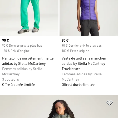
Prix actuel
90 €
Prix actuel
90 €
90 € Dernier prix le plus bas
90 € Dernier prix le plus bas
180 € Prix d'origine
180 € Prix d'origine
Pantalon de survêtement maille
Veste de golf sans manches
adidas by Stella McCartney
adidas by Stella McCartney
Femmes adidas by Stella
TrueNature
McCartney
Femmes adidas by Stella
3 couleurs
McCartney
Offre à durée limitée
Offre à durée limitée
Aj