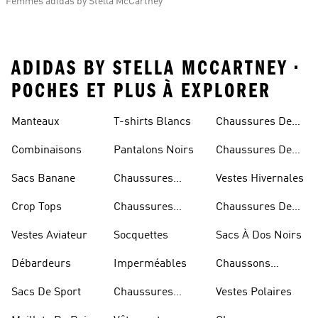
Femmes adidas by Stella McCartney
ADIDAS BY STELLA MCCARTNEY •
POCHES ET PLUS À EXPLORER
Manteaux
T-shirts Blancs
Chaussures De
Rugby
Combinaisons
Pantalons Noirs
Chaussures De
Skateur
Sacs Banane
Chaussures
Vestes Hivernales
Bleues
Crop Tops
Chaussures
Chaussures De
Dorées
Marche
Vestes Aviateur
Socquettes
Sacs À Dos Noirs
Débardeurs
Imperméables
Chaussons
D'escalade
Sacs De Sport
Chaussures
Vestes Polaires
Blanches