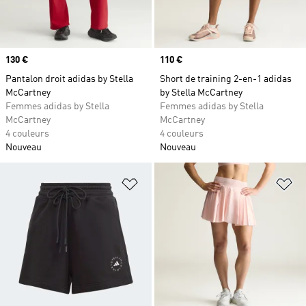
Prix
130 €
Prix
110 €
Pantalon droit adidas by Stella
Short de training 2-en-1 adidas
McCartney
by Stella McCartney
Femmes adidas by Stella
Femmes adidas by Stella
McCartney
McCartney
4 couleurs
4 couleurs
Nouveau
Nouveau
Ajouter à la Liste de produits favor
Aj