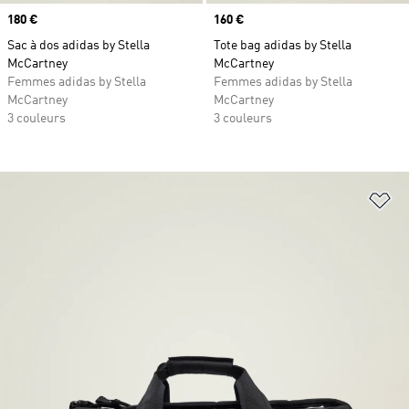
Prix
180 €
Prix
160 €
Sac à dos adidas by Stella
Tote bag adidas by Stella
McCartney
McCartney
Femmes adidas by Stella
Femmes adidas by Stella
McCartney
McCartney
3 couleurs
3 couleurs
Aj