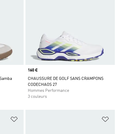
Prix
160 €
 Samba
CHAUSSURE DE GOLF SANS CRAMPONS
CODECHAOS 27
Hommes Performance
3 couleurs
is
Ajouter à la Liste de produits favoris
Ajouter à la