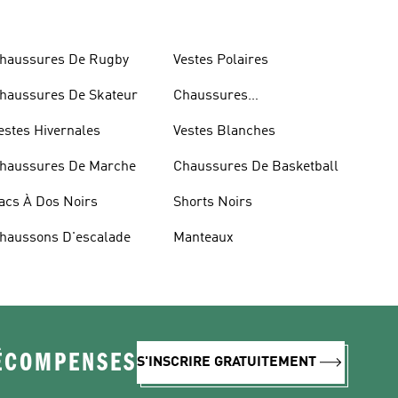
haussures De Rugby
Vestes Polaires
haussures De Skateur
Chaussures
D'haltérophilie
estes Hivernales
Vestes Blanches
haussures De Marche
Chaussures De Basketball
acs À Dos Noirs
Shorts Noirs
haussons D'escalade
Manteaux
RÉCOMPENSES
S'INSCRIRE GRATUITEMENT