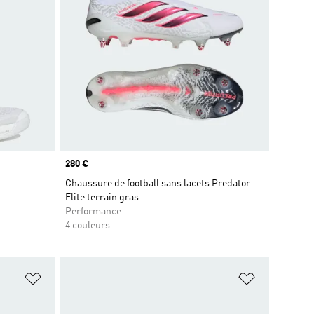
Prix
280 €
Chaussure de football sans lacets Predator
Elite terrain gras
Performance
4 couleurs
is
Ajouter à la Liste de produits favoris
Ajouter à la