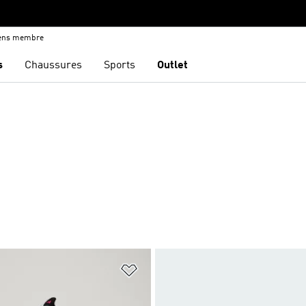
iens membre
s
Chaussures
Sports
Outlet
ste de produits favoris
Ajouter à la Liste de produits favor