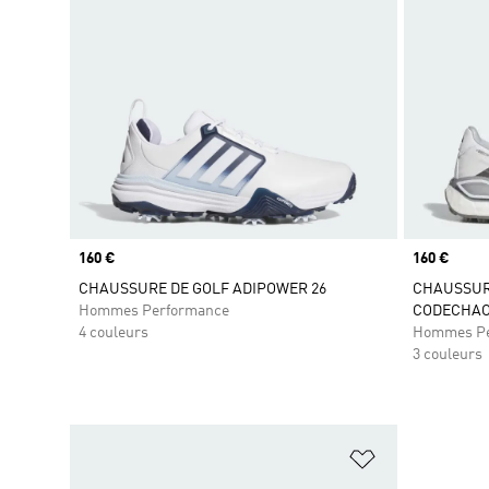
Prix
160 €
Prix
160 €
CHAUSSURE DE GOLF ADIPOWER 26
CHAUSSUR
Hommes Performance
CODECHAO
4 couleurs
Hommes Pe
3 couleurs
Ajouter à la Li