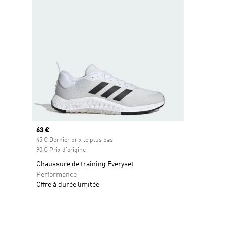
Prix actuel
63 €
45 € Dernier prix le plus bas
90 € Prix d'origine
Chaussure de training Everyset
Performance
Offre à durée limitée