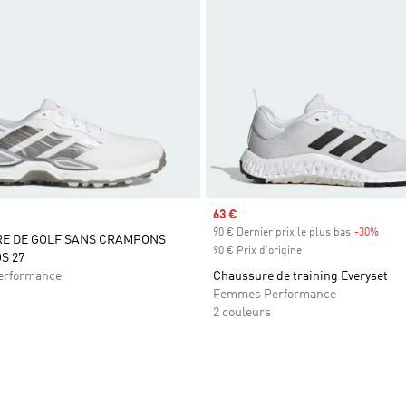
Prix soldé
63 €
90 € Dernier prix le plus bas
-30%
Rabai
E DE GOLF SANS CRAMPONS
90 € Prix d'origine
S 27
rformance
Chaussure de training Everyset
Femmes Performance
2 couleurs
ste de produits favoris