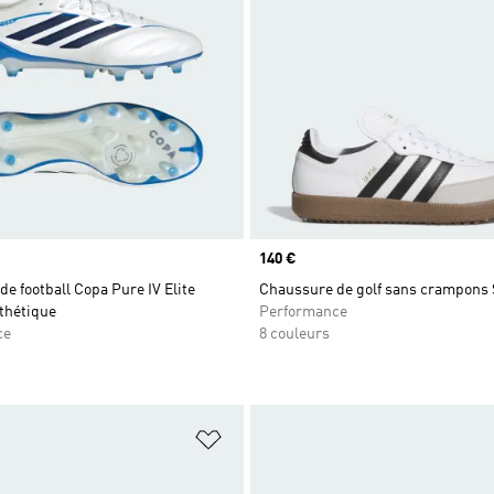
Prix
140 €
e football Copa Pure IV Elite
Chaussure de golf sans crampons
thétique
Performance
ce
8 couleurs
ste de produits favoris
Ajouter à la Liste de produits favor