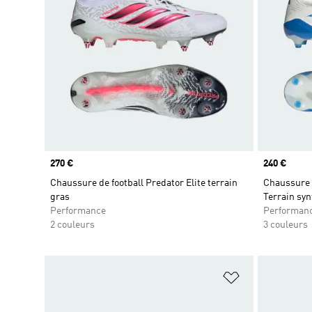
Prix
270 €
Prix
240 €
Chaussure de football Predator Elite terrain
Chaussure d
gras
Terrain syn
Performance
Performan
2 couleurs
3 couleurs
Ajouter à la Li