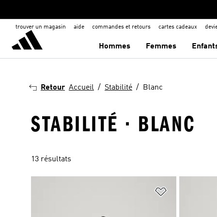
trouver un magasin
aide
commandes et retours
cartes cadeaux
dev
Hommes
Femmes
Enfant
Retour
Accueil
Stabilité
Blanc
STABILITÉ · BLANC
13 résultats
Ajouter à la Li