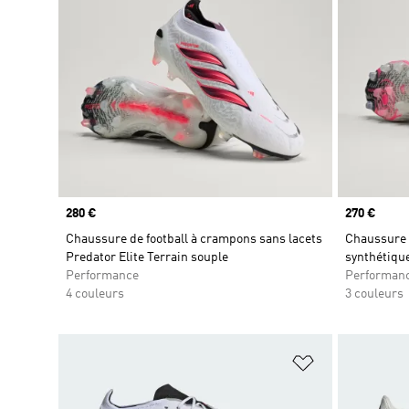
Prix
280 €
Prix
270 €
Chaussure de football à crampons sans lacets
Chaussure d
Predator Elite Terrain souple
synthétiqu
Performance
Performan
4 couleurs
3 couleurs
Ajouter à la Li