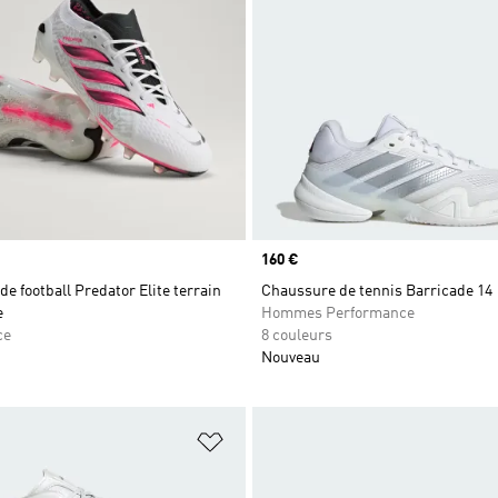
Prix
160 €
e football Predator Elite terrain
Chaussure de tennis Barricade 14
e
Hommes Performance
ce
8 couleurs
Nouveau
ste de produits favoris
Ajouter à la Liste de produits favor