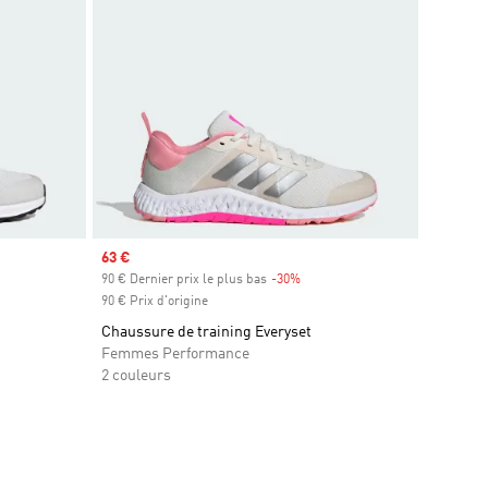
Prix soldé
63 €
s
90 € Dernier prix le plus bas
-30%
Rabais
90 € Prix d'origine
Chaussure de training Everyset
Femmes Performance
2 couleurs