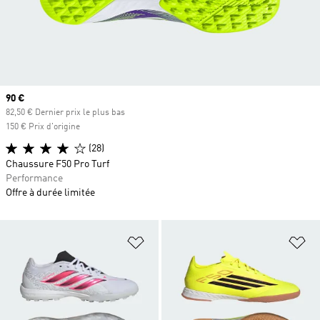
Prix actuel
90 €
82,50 € Dernier prix le plus bas
150 € Prix d'origine
(28)
Chaussure F50 Pro Turf
Performance
Offre à durée limitée
Ajouter à la Liste de produits favor
Aj