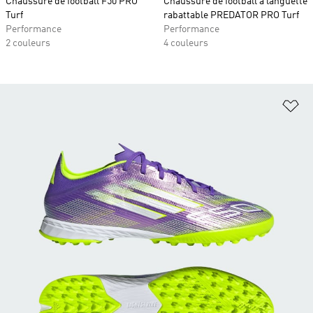
Chaussure de football F50 PRO
Chaussure de football à languette
Turf
rabattable PREDATOR PRO Turf
Performance
Performance
2 couleurs
4 couleurs
Aj