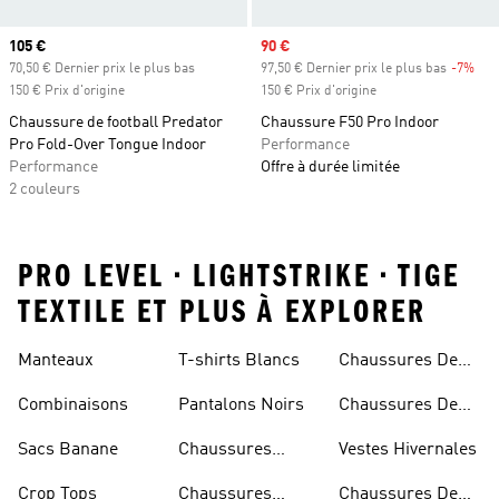
Prix actuel
105 €
Prix soldé
90 €
70,50 € Dernier prix le plus bas
97,50 € Dernier prix le plus bas
-7%
Rab
150 € Prix d'origine
150 € Prix d'origine
Chaussure de football Predator
Chaussure F50 Pro Indoor
Pro Fold-Over Tongue Indoor
Performance
Performance
Offre à durée limitée
2 couleurs
PRO LEVEL • LIGHTSTRIKE • TIGE
TEXTILE ET PLUS À EXPLORER
Manteaux
T-shirts Blancs
Chaussures De
Rugby
Combinaisons
Pantalons Noirs
Chaussures De
Skateur
Sacs Banane
Chaussures
Vestes Hivernales
Bleues
Crop Tops
Chaussures
Chaussures De