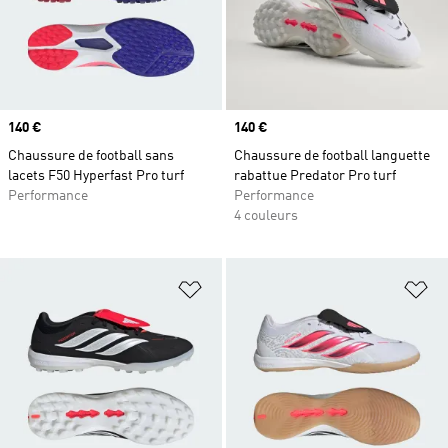
Prix
140 €
Prix
140 €
Chaussure de football sans
Chaussure de football languette
lacets F50 Hyperfast Pro turf
rabattue Predator Pro turf
Performance
Performance
4 couleurs
Ajouter à la Liste de produits favor
Aj