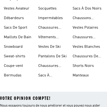
Dorées
Marche
Vestes Aviateur
Socquettes
Sacs À Dos Noirs
Débardeurs
Imperméables
Chaussons
D'escalade
Sacs De Sport
Chaussures
Vestes Polaires
Blanches
Maillots De Bain
Vêtements
Chaussures
Sportifs
D'haltérophilie
Snowboard
Vestes De Ski
Vestes Blanches
Sweat-shirts
Pantalons De Ski
Chaussures De
Basketball
Coupe-vent
Chaussures
Shorts Noirs
Rouges
Bermudas
Sacs À
Manteaux
Bandoulière
VOTRE OPINION COMPTE!
Nous essayons toujours de nous améliorer et vous pouvez nous aider