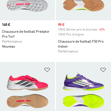
Prix
140 €
Prix soldé
90 €
150 € Dernier prix le plus bas
-40%
Raba
Chaussure de football Predator
150 € Prix d'origine
Pro Turf
Performance
Chaussure de football F50 Pro
Nouveau
Indoor
Performance
Ajouter à la Liste de produits favor
Aj