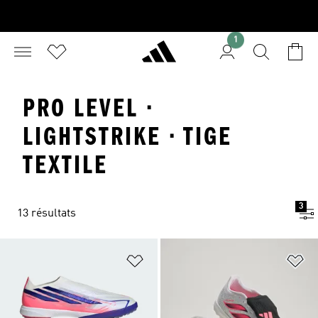
1
PRO LEVEL ·
LIGHTSTRIKE · TIGE
TEXTILE
3
13 résultats
Ajouter à la Liste de produits favor
Aj