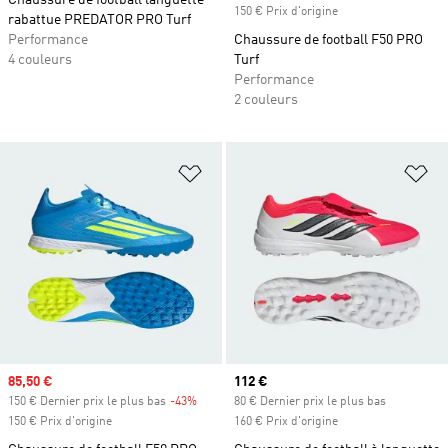
Chaussure de football languette
150 € Prix d'origine
rabattue PREDATOR PRO Turf
Performance
Chaussure de football F50 PRO
4 couleurs
Turf
Performance
2 couleurs
Ajouter à la Liste de produits favor
Aj
Prix soldé
85,50 €
Prix actuel
112 €
150 € Dernier prix le plus bas
-43%
Rabais
80 € Dernier prix le plus bas
150 € Prix d'origine
160 € Prix d'origine