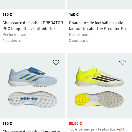
Prix
160 €
Prix
140 €
Chaussure de football PREDATOR
Chaussure de football en salle
PRO languette rabattable Turf
languette rabattue Predator Pro
Performance
Performance
4 couleurs
2 couleurs
Ajouter à la Liste de produits favor
Aj
Prix
160 €
Prix soldé
85,50 €
150 € Dernier prix le plus bas
-43%
Raba