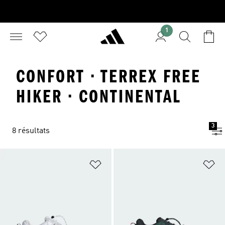
1
CONFORT · TERREX FREE
HIKER · CONTINENTAL
3
8 résultats
Ajouter à la Liste de produits favor
Aj