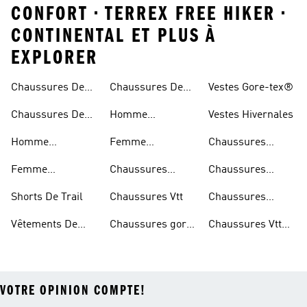
CONFORT • TERREX FREE HIKER •
CONTINENTAL ET PLUS À
EXPLORER
Chaussures De
Chaussures De
Vestes Gore-tex®
Trail
Randonnée
Chaussures De
Homme
Vestes Hivernales
Trail
Chaussures
Homme
Femme
Chaussures
Imperméables
Randonnée
Chaussures De
Chaussures
Outdoor
Femme
Chaussures
Chaussures
Trail
Randonnée
Chaussures De
D'escalade
Noires De Trail
Shorts De Trail
Chaussures Vtt
Chaussures
Trail
Noires De
Vêtements De
Chaussures gore-
Chaussures Vtt
Randonnée
Randonnée
tex®
Femmes
VOTRE OPINION COMPTE!