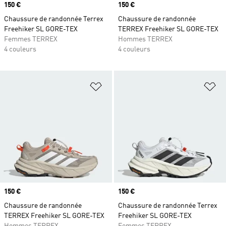
Prix
150 €
Prix
150 €
Chaussure de randonnée Terrex
Chaussure de randonnée
Freehiker SL GORE-TEX
TERREX Freehiker SL GORE-TEX
Femmes TERREX
Hommes TERREX
4 couleurs
4 couleurs
Ajouter à la Liste de produits favor
Aj
Prix
150 €
Prix
150 €
Chaussure de randonnée
Chaussure de randonnée Terrex
TERREX Freehiker SL GORE-TEX
Freehiker SL GORE-TEX