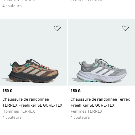
Hommes TERREX
Femmes TERREX
4 couleurs
Ajouter à la Liste de produits favor
Aj
Prix
150 €
Prix
150 €
Chaussure de randonnée
Chaussure de randonnée Terrex
TERREX Freehiker SL GORE-TEX
Freehiker SL GORE-TEX
Hommes TERREX
Femmes TERREX
4 couleurs
4 couleurs