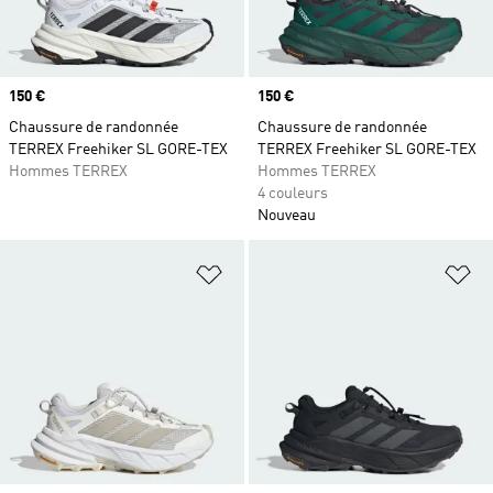
Prix
150 €
Prix
150 €
Chaussure de randonnée
Chaussure de randonnée
TERREX Freehiker SL GORE-TEX
TERREX Freehiker SL GORE-TEX
Hommes TERREX
Hommes TERREX
4 couleurs
Nouveau
Ajouter à la Liste de produits favor
Aj