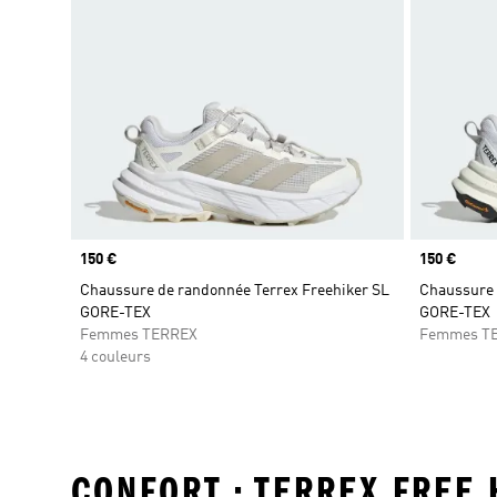
Prix
150 €
Prix
150 €
Chaussure de randonnée Terrex Freehiker SL
Chaussure 
GORE-TEX
GORE-TEX
Femmes TERREX
Femmes T
4 couleurs
CONFORT • TERREX FREE 