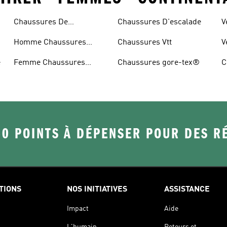
Chaussures De
Chaussures D'escalade
V
Randonnée
Homme Chaussures
Chaussures Vtt
V
Randonnée
e
Femme Chaussures
Chaussures gore-tex®
C
Randonnée
50 POINTS À DÉPENSER POUR DES 
TIONS
NOS INITIATIVES
ASSISTANCE
Impact
Aide
L'humain
Retours et