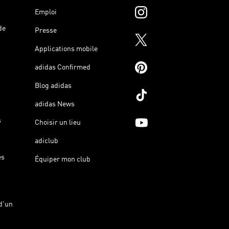
Emploi
de
Presse
Applications mobile
adidas Confirmed
Blog adidas
adidas News
s
Choisir un lieu
adiclub
es
Équiper mon club
d'un