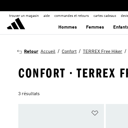
trouver un magasin
aide
commandes et retours
cartes cadeaux
dev
Hommes
Femmes
Enfant
Retour
Accueil
Confort
TERREX Free Hiker
CONFORT · TERREX F
3 résultats
Ajouter à la Li