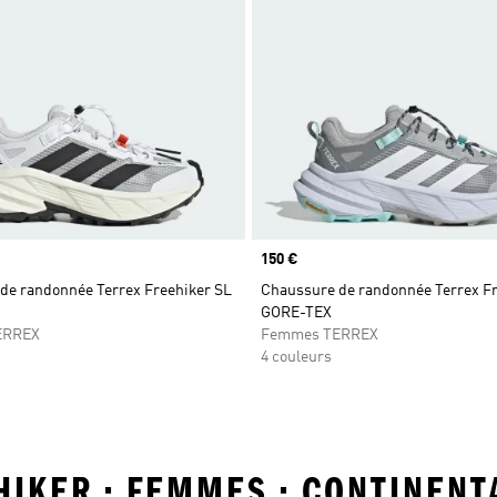
Prix
150 €
de randonnée Terrex Freehiker SL
Chaussure de randonnée Terrex Fr
GORE-TEX
ERREX
Femmes TERREX
4 couleurs
HIKER • FEMMES • CONTINENT