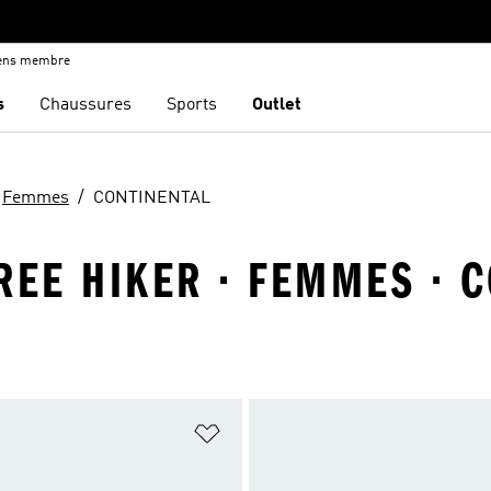
iens membre
s
Chaussures
Sports
Outlet
Femmes
CONTINENTAL
REE HIKER · FEMMES · 
ste de produits favoris
Ajouter à la Liste de produits favor