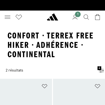
1
CONFORT · TERREX FREE
HIKER · ADHÉRENCE ·
CONTINENTAL
4
2 résultats
Ajouter à la Liste de produits favor
Aj