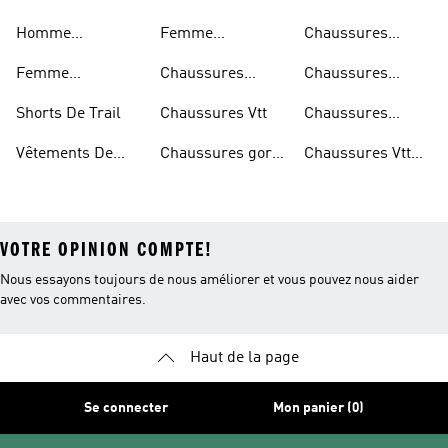
Trail
Chaussures
Homme
Femme
Chaussures
Imperméables
Randonnée
Chaussures De
Chaussures
Outdoor
Femme
Chaussures
Chaussures
Trail
Randonnée
Chaussures De
D'escalade
Noires De Trail
Shorts De Trail
Chaussures Vtt
Chaussures
Trail
Noires De
Vêtements De
Chaussures gore-
Chaussures Vtt
Randonnée
Randonnée
tex®
Femmes
VOTRE OPINION COMPTE!
Nous essayons toujours de nous améliorer et vous pouvez nous aider
avec vos commentaires.
Haut de la page
Se connecter
Mon panier (0)