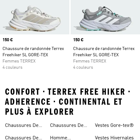
Prix
150 €
Prix
150 €
Chaussure de randonnée Terrex
Chaussure de randonnée Terrex
Freehiker SL GORE-TEX
Freehiker SL GORE-TEX
Femmes TERREX
Femmes TERREX
4 couleurs
4 couleurs
CONFORT • TERREX FREE HIKER •
ADHERENCE • CONTINENTAL ET
PLUS À EXPLORER
Chaussures De
Chaussures De
Vestes Gore-tex®
Trail
Randonnée
Chaussures De
Homme
Vestes Hivernales