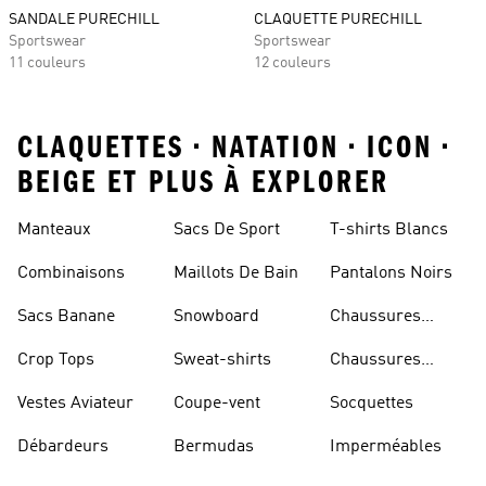
SANDALE PURECHILL
CLAQUETTE PURECHILL
Sportswear
Sportswear
11 couleurs
12 couleurs
CLAQUETTES • NATATION • ICON •
BEIGE ET PLUS À EXPLORER
Manteaux
Sacs De Sport
T-shirts Blancs
Combinaisons
Maillots De Bain
Pantalons Noirs
Sacs Banane
Snowboard
Chaussures
Bleues
Crop Tops
Sweat-shirts
Chaussures
Dorées
Vestes Aviateur
Coupe-vent
Socquettes
Débardeurs
Bermudas
Imperméables