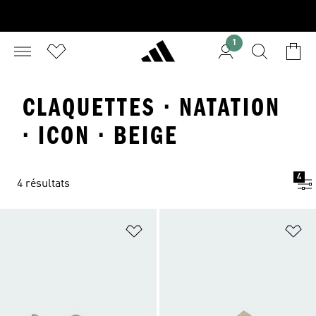
1
CLAQUETTES · NATATION
· ICON · BEIGE
4
4 résultats
Ajouter à la Liste de produits favor
Aj