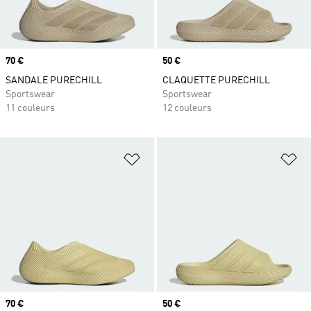
Prix
70 €
Prix
50 €
SANDALE PURECHILL
CLAQUETTE PURECHILL
Sportswear
Sportswear
11 couleurs
12 couleurs
Ajouter à la Liste de produits favor
Aj
Prix
70 €
Prix
50 €